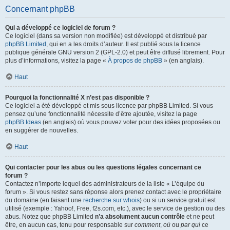
Concernant phpBB
Qui a développé ce logiciel de forum ?
Ce logiciel (dans sa version non modifiée) est développé et distribué par
phpBB Limited
, qui en a les droits d’auteur. Il est publié sous la licence
publique générale GNU version 2 (GPL-2.0) et peut être diffusé librement. Pour
plus d’informations, visitez la page «
À propos de phpBB
» (en anglais).
Haut
Pourquoi la fonctionnalité X n’est pas disponible ?
Ce logiciel a été développé et mis sous licence par phpBB Limited. Si vous
pensez qu’une fonctionnalité nécessite d’être ajoutée, visitez la page
phpBB Ideas
(en anglais) où vous pouvez voter pour des idées proposées ou
en suggérer de nouvelles.
Haut
Qui contacter pour les abus ou les questions légales concernant ce
forum ?
Contactez n’importe lequel des administrateurs de la liste « L’équipe du
forum ». Si vous restez sans réponse alors prenez contact avec le propriétaire
du domaine (en faisant une
recherche sur whois
) ou si un service gratuit est
utilisé (exemple : Yahoo!, Free, f2s.com, etc.), avec le service de gestion ou des
abus. Notez que phpBB Limited
n’a absolument aucun contrôle
et ne peut
être, en aucun cas, tenu pour responsable sur
comment
,
où
ou
par qui
ce