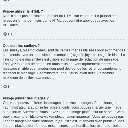
Haut
Puis-je utiliser le HTML ?
Non, il n’est pas possible de publier du HTML sur ce forum. La plupart des
mises en forme permises par le HTML peuvent être appliquées avec les
BBCodes.
Haut
Que sont les smileys ?
Les smileys, ou émoticônes, sont de petites images utilisées pour exprimer des
sentiments avec un code simple, exemple : :) signifie joyeux, :( signifie triste. La
liste complète des smileys est visible sur la page de rédaction de message.
Essayez toutefois de ne pas en abuser. Ils peuvent rapidement rendre un
message illisible et un modérateur peut décider de les retirer ou simplement
d’effacer le message. L’administrateur peut aussi avoir défini un nombre
maximum de smileys par message.
Haut
Puis-je publier des images ?
Oui, vous pouvez afficher des images dans vos messages. Par ailleurs, si
l’administrateur a autorisé les fichiers joints, vous pouvez charger une image
sur le forum. Autrement, vous devez lier une image placée sur un serveur Web
public, exemple : http://www.exemple.com/mon-image.gif. Vous ne pouvez pas
lier des images de votre ordinateur (sauf si c’est un serveur Web public) ni des
images placées derrière des mécanismes d’authentification, exemple : boîtes