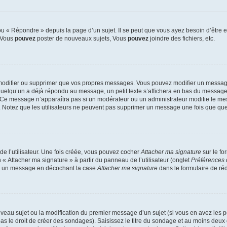
 « Répondre » depuis la page d’un sujet. Il se peut que vous ayez besoin d’être e
: Vous
pouvez
poster de nouveaux sujets, Vous
pouvez
joindre des fichiers, etc.
modifier ou supprimer que vos propres messages. Vous pouvez modifier un message
lqu’un a déjà répondu au message, un petit texte s’affichera en bas du message ind
n. Ce message n’apparaîtra pas si un modérateur ou un administrateur modifie le mes
ive. Notez que les utilisateurs ne peuvent pas supprimer un message une fois que qu
e l’utilisateur. Une fois créée, vous pouvez cocher
Attacher ma signature
sur le fo
 « Attacher ma signature » à partir du panneau de l’utilisateur (onglet
Préférences 
 à un message en décochant la case
Attacher ma signature
dans le formulaire de ré
ouveau sujet ou la modification du premier message d’un sujet (si vous en avez les p
 le droit de créer des sondages). Saisissez le titre du sondage et au moins deux o