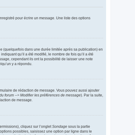
nregistré pour écrire un message. Une liste des options
 (quelquefois dans une durée limitée après sa publication) en
iquant qu’il a été modifié, le nombre de fois qu’il a été
sage, cependant ils ont la possibilité de laisser une note
elqu’un y a répondu.
rmulaire de rédaction de message. Vous pouvez aussi ajouter
du forum --> Modifier les préférences de message
). Par la suite,
daction de message.
ermissions), cliquez sur l’onglet
Sondage
sous la partie
ptions possibles, saisissez une option par ligne dans le