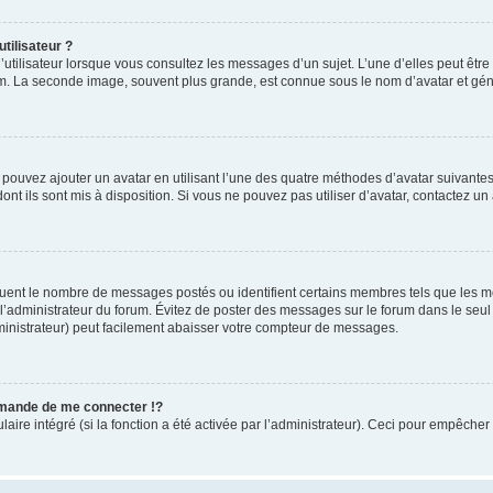
tilisateur ?
utilisateur lorsque vous consultez les messages d’un sujet. L’une d’elles peut êtr
rum. La seconde image, souvent plus grande, est connue sous le nom d’avatar et 
s pouvez ajouter un avatar en utilisant l’une des quatre méthodes d’avatar suivantes 
ont ils sont mis à disposition. Si vous ne pouvez pas utiliser d’avatar, contactez un
iquent le nombre de messages postés ou identifient certains membres tels que les 
ar l’administrateur du forum. Évitez de poster des messages sur le forum dans le seu
ministrateur) peut facilement abaisser votre compteur de messages.
mande de me connecter !?
re intégré (si la fonction a été activée par l’administrateur). Ceci pour empêcher l’u