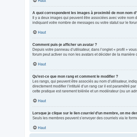
Haut
A quoi correspondent les images à proximité de mon nom d’u
Il y a deux images qui peuvent être associées avec votre nom d’
indiquant votre nombre de messages ou votre statut sur le fo
Haut
Comment puis-je afficher un avatar ?
Depuis votre panneau d’utilisateur, dans l’onglet « profil » vou
forum peut activer ou non les avatars et décider de la manière d
Haut
Qu’est-ce que mon rang et comment le modifier ?
Les rangs, qui peuvent être associés au nom d’utilisateur, ind
directement modifier l’intitulé d’un rang car il est paramétré p
cette pratique est rarement tolérée et un modérateur (ou un ad
Haut
Lorsque je clique sur le lien
courriel
d’un membre, on me de
Seuls les membres peuvent s’envoyer des courriels via le formulai
Haut