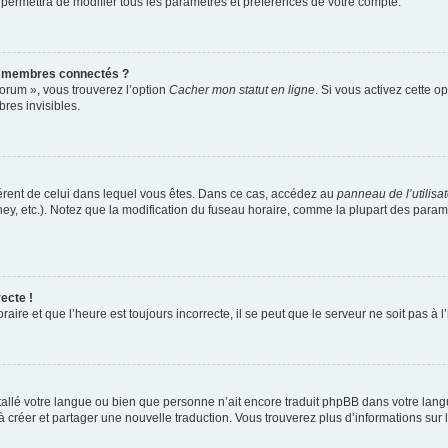
 permettra de modifier tous les paramètres et préférences de votre compte.
s membres connectés ?
forum », vous trouverez l’option
Cacher mon statut en ligne
. Si vous activez cette o
es invisibles.
ifférent de celui dans lequel vous êtes. Dans ce cas, accédez au
panneau de l’utilisa
ney, etc.). Notez que la modification du fuseau horaire, comme la plupart des para
ecte !
aire et que l’heure est toujours incorrecte, il se peut que le serveur ne soit pas à
installé votre langue ou bien que personne n’ait encore traduit phpBB dans votre l
s à créer et partager une nouvelle traduction. Vous trouverez plus d’informations sur l