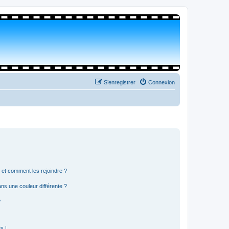
S’enregistrer
Connexion
s et comment les rejoindre ?
s une couleur différente ?
?
s !