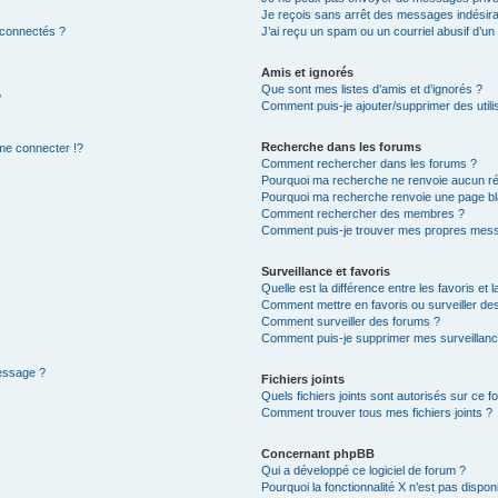
Je reçois sans arrêt des messages indésira
 connectés ?
J’ai reçu un spam ou un courriel abusif d’u
Amis et ignorés
Que sont mes listes d’amis et d’ignorés ?
?
Comment puis-je ajouter/supprimer des utilis
Recherche dans les forums
e connecter !?
Comment rechercher dans les forums ?
Pourquoi ma recherche ne renvoie aucun ré
Pourquoi ma recherche renvoie une page bl
Comment rechercher des membres ?
Comment puis-je trouver mes propres mess
Surveillance et favoris
Quelle est la différence entre les favoris et l
Comment mettre en favoris ou surveiller des
Comment surveiller des forums ?
Comment puis-je supprimer mes surveillanc
message ?
Fichiers joints
Quels fichiers joints sont autorisés sur ce f
Comment trouver tous mes fichiers joints ?
Concernant phpBB
Qui a développé ce logiciel de forum ?
Pourquoi la fonctionnalité X n’est pas dispon