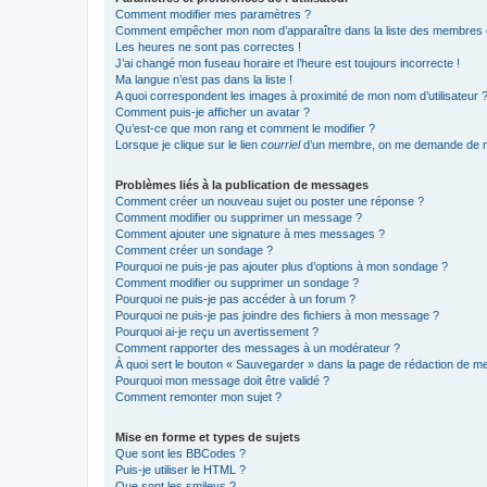
Comment modifier mes paramètres ?
Comment empêcher mon nom d’apparaître dans la liste des membres
Les heures ne sont pas correctes !
J’ai changé mon fuseau horaire et l’heure est toujours incorrecte !
Ma langue n’est pas dans la liste !
A quoi correspondent les images à proximité de mon nom d’utilisateur 
Comment puis-je afficher un avatar ?
Qu’est-ce que mon rang et comment le modifier ?
Lorsque je clique sur le lien
courriel
d’un membre, on me demande de m
Problèmes liés à la publication de messages
Comment créer un nouveau sujet ou poster une réponse ?
Comment modifier ou supprimer un message ?
Comment ajouter une signature à mes messages ?
Comment créer un sondage ?
Pourquoi ne puis-je pas ajouter plus d’options à mon sondage ?
Comment modifier ou supprimer un sondage ?
Pourquoi ne puis-je pas accéder à un forum ?
Pourquoi ne puis-je pas joindre des fichiers à mon message ?
Pourquoi ai-je reçu un avertissement ?
Comment rapporter des messages à un modérateur ?
À quoi sert le bouton « Sauvegarder » dans la page de rédaction de 
Pourquoi mon message doit être validé ?
Comment remonter mon sujet ?
Mise en forme et types de sujets
Que sont les BBCodes ?
Puis-je utiliser le HTML ?
Que sont les smileys ?