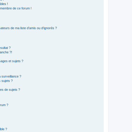
bles !
n membre de ce forum !
ateurs de ma liste d’amis ou d’ignorés ?
sultat ?
anche ?!
ages et sujets ?
a surveillance ?
 sujets ?
es de sujets ?
orum ?
ible ?