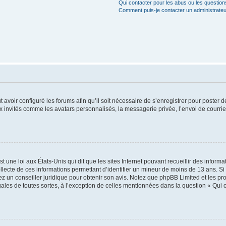
Qui contacter pour les abus ou les questio
Comment puis-je contacter un administrateu
t avoir configuré les forums afin qu’il soit nécessaire de s’enregistrer pour poster
x invités comme les avatars personnalisés, la messagerie privée, l’envoi de courri
t une loi aux États-Unis qui dit que les sites Internet pouvant recueillir des infor
ollecte de ces informations permettant d’identifier un mineur de moins de 13 ans. S
tez un conseiller juridique pour obtenir son avis. Notez que phpBB Limited et les pr
gales de toutes sortes, à l’exception de celles mentionnées dans la question « Qui