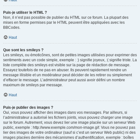
Haut
Puis-je utiliser le HTML ?
Non, il n’est pas possible de publier du HTML sur ce forum. La plupart des
mises en forme permises par le HTML peuvent être appliquées avec les
BBCodes.
Haut
Que sont les smileys ?
Les smileys, ou émoticônes, sont de petites images utilisées pour exprimer des
sentiments avec un code simple, exemple : :) signifie joyeux, :( signifie triste. La
liste complète des smileys est visible sur la page de rédaction de message.
Essayez toutefois de ne pas en abuser. Ils peuvent rapidement rendre un
message illisible et un modérateur peut décider de les retirer ou simplement
d’effacer le message. L’administrateur peut aussi avoir défini un nombre
maximum de smileys par message.
Haut
Puis-je publier des images ?
Oui, vous pouvez afficher des images dans vos messages. Par ailleurs, si
l’administrateur a autorisé les fichiers joints, vous pouvez charger une image
sur le forum. Autrement, vous devez lier une image placée sur un serveur Web
public, exemple : http://www.exemple.com/mon-image.gif. Vous ne pouvez pas
lier des images de votre ordinateur (sauf si c’est un serveur Web public) ni des
images placées derrière des mécanismes d’authentification, exemple : boîtes