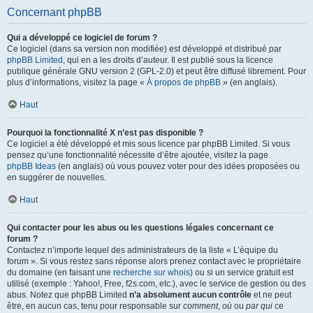
Concernant phpBB
Qui a développé ce logiciel de forum ?
Ce logiciel (dans sa version non modifiée) est développé et distribué par
phpBB Limited
, qui en a les droits d’auteur. Il est publié sous la licence
publique générale GNU version 2 (GPL-2.0) et peut être diffusé librement. Pour
plus d’informations, visitez la page «
À propos de phpBB
» (en anglais).
Haut
Pourquoi la fonctionnalité X n’est pas disponible ?
Ce logiciel a été développé et mis sous licence par phpBB Limited. Si vous
pensez qu’une fonctionnalité nécessite d’être ajoutée, visitez la page
phpBB Ideas
(en anglais) où vous pouvez voter pour des idées proposées ou
en suggérer de nouvelles.
Haut
Qui contacter pour les abus ou les questions légales concernant ce
forum ?
Contactez n’importe lequel des administrateurs de la liste « L’équipe du
forum ». Si vous restez sans réponse alors prenez contact avec le propriétaire
du domaine (en faisant une
recherche sur whois
) ou si un service gratuit est
utilisé (exemple : Yahoo!, Free, f2s.com, etc.), avec le service de gestion ou des
abus. Notez que phpBB Limited
n’a absolument aucun contrôle
et ne peut
être, en aucun cas, tenu pour responsable sur
comment
,
où
ou
par qui
ce