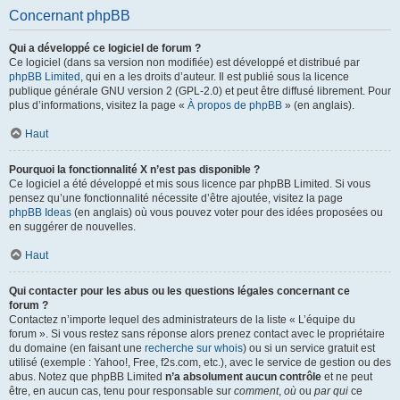
Concernant phpBB
Qui a développé ce logiciel de forum ?
Ce logiciel (dans sa version non modifiée) est développé et distribué par
phpBB Limited
, qui en a les droits d’auteur. Il est publié sous la licence
publique générale GNU version 2 (GPL-2.0) et peut être diffusé librement. Pour
plus d’informations, visitez la page «
À propos de phpBB
» (en anglais).
Haut
Pourquoi la fonctionnalité X n’est pas disponible ?
Ce logiciel a été développé et mis sous licence par phpBB Limited. Si vous
pensez qu’une fonctionnalité nécessite d’être ajoutée, visitez la page
phpBB Ideas
(en anglais) où vous pouvez voter pour des idées proposées ou
en suggérer de nouvelles.
Haut
Qui contacter pour les abus ou les questions légales concernant ce
forum ?
Contactez n’importe lequel des administrateurs de la liste « L’équipe du
forum ». Si vous restez sans réponse alors prenez contact avec le propriétaire
du domaine (en faisant une
recherche sur whois
) ou si un service gratuit est
utilisé (exemple : Yahoo!, Free, f2s.com, etc.), avec le service de gestion ou des
abus. Notez que phpBB Limited
n’a absolument aucun contrôle
et ne peut
être, en aucun cas, tenu pour responsable sur
comment
,
où
ou
par qui
ce