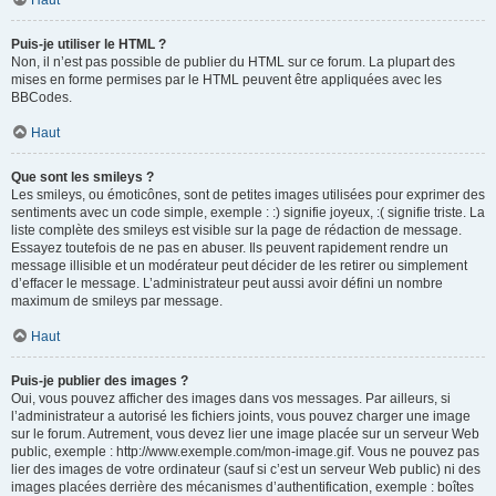
Haut
Puis-je utiliser le HTML ?
Non, il n’est pas possible de publier du HTML sur ce forum. La plupart des
mises en forme permises par le HTML peuvent être appliquées avec les
BBCodes.
Haut
Que sont les smileys ?
Les smileys, ou émoticônes, sont de petites images utilisées pour exprimer des
sentiments avec un code simple, exemple : :) signifie joyeux, :( signifie triste. La
liste complète des smileys est visible sur la page de rédaction de message.
Essayez toutefois de ne pas en abuser. Ils peuvent rapidement rendre un
message illisible et un modérateur peut décider de les retirer ou simplement
d’effacer le message. L’administrateur peut aussi avoir défini un nombre
maximum de smileys par message.
Haut
Puis-je publier des images ?
Oui, vous pouvez afficher des images dans vos messages. Par ailleurs, si
l’administrateur a autorisé les fichiers joints, vous pouvez charger une image
sur le forum. Autrement, vous devez lier une image placée sur un serveur Web
public, exemple : http://www.exemple.com/mon-image.gif. Vous ne pouvez pas
lier des images de votre ordinateur (sauf si c’est un serveur Web public) ni des
images placées derrière des mécanismes d’authentification, exemple : boîtes