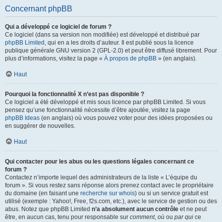
Concernant phpBB
Qui a développé ce logiciel de forum ?
Ce logiciel (dans sa version non modifiée) est développé et distribué par
phpBB Limited
, qui en a les droits d’auteur. Il est publié sous la licence
publique générale GNU version 2 (GPL-2.0) et peut être diffusé librement. Pour
plus d’informations, visitez la page «
À propos de phpBB
» (en anglais).
Haut
Pourquoi la fonctionnalité X n’est pas disponible ?
Ce logiciel a été développé et mis sous licence par phpBB Limited. Si vous
pensez qu’une fonctionnalité nécessite d’être ajoutée, visitez la page
phpBB Ideas
(en anglais) où vous pouvez voter pour des idées proposées ou
en suggérer de nouvelles.
Haut
Qui contacter pour les abus ou les questions légales concernant ce
forum ?
Contactez n’importe lequel des administrateurs de la liste « L’équipe du
forum ». Si vous restez sans réponse alors prenez contact avec le propriétaire
du domaine (en faisant une
recherche sur whois
) ou si un service gratuit est
utilisé (exemple : Yahoo!, Free, f2s.com, etc.), avec le service de gestion ou des
abus. Notez que phpBB Limited
n’a absolument aucun contrôle
et ne peut
être, en aucun cas, tenu pour responsable sur
comment
,
où
ou
par qui
ce