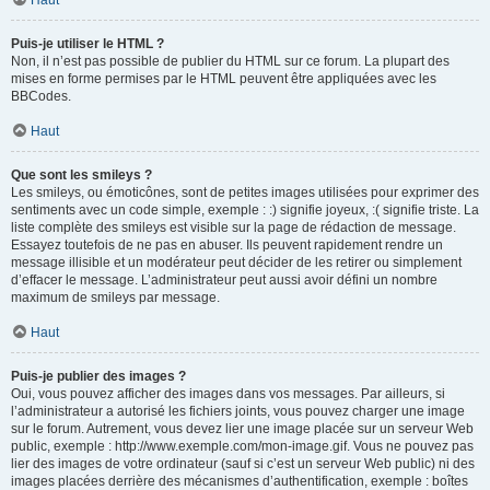
Haut
Puis-je utiliser le HTML ?
Non, il n’est pas possible de publier du HTML sur ce forum. La plupart des
mises en forme permises par le HTML peuvent être appliquées avec les
BBCodes.
Haut
Que sont les smileys ?
Les smileys, ou émoticônes, sont de petites images utilisées pour exprimer des
sentiments avec un code simple, exemple : :) signifie joyeux, :( signifie triste. La
liste complète des smileys est visible sur la page de rédaction de message.
Essayez toutefois de ne pas en abuser. Ils peuvent rapidement rendre un
message illisible et un modérateur peut décider de les retirer ou simplement
d’effacer le message. L’administrateur peut aussi avoir défini un nombre
maximum de smileys par message.
Haut
Puis-je publier des images ?
Oui, vous pouvez afficher des images dans vos messages. Par ailleurs, si
l’administrateur a autorisé les fichiers joints, vous pouvez charger une image
sur le forum. Autrement, vous devez lier une image placée sur un serveur Web
public, exemple : http://www.exemple.com/mon-image.gif. Vous ne pouvez pas
lier des images de votre ordinateur (sauf si c’est un serveur Web public) ni des
images placées derrière des mécanismes d’authentification, exemple : boîtes