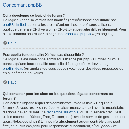
Concernant phpBB
Qui a développé ce logiciel de forum ?
Ce logiciel (dans sa version non modifiée) est développé et distribué par
phpBB Limited
, qui en a les droits d’auteur. Il est publié sous la licence
publique générale GNU version 2 (GPL-2.0) et peut être diffusé librement. Pour
plus d’informations, visitez la page «
À propos de phpBB
» (en anglais).
Haut
Pourquoi la fonctionnalité X n’est pas disponible ?
Ce logiciel a été développé et mis sous licence par phpBB Limited. Si vous
pensez qu’une fonctionnalité nécessite d’être ajoutée, visitez la page
phpBB Ideas
(en anglais) où vous pouvez voter pour des idées proposées ou
en suggérer de nouvelles.
Haut
Qui contacter pour les abus ou les questions légales concernant ce
forum ?
Contactez n’importe lequel des administrateurs de la liste « L’équipe du
forum ». Si vous restez sans réponse alors prenez contact avec le propriétaire
du domaine (en faisant une
recherche sur whois
) ou si un service gratuit est
utilisé (exemple : Yahoo!, Free, f2s.com, etc.), avec le service de gestion ou des
abus. Notez que phpBB Limited
n’a absolument aucun contrôle
et ne peut
être, en aucun cas, tenu pour responsable sur
comment
,
où
ou
par qui
ce