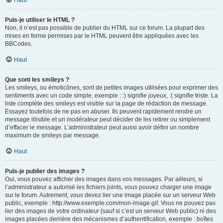
Haut
Puis-je utiliser le HTML ?
Non, il n’est pas possible de publier du HTML sur ce forum. La plupart des
mises en forme permises par le HTML peuvent être appliquées avec les
BBCodes.
Haut
Que sont les smileys ?
Les smileys, ou émoticônes, sont de petites images utilisées pour exprimer des
sentiments avec un code simple, exemple : :) signifie joyeux, :( signifie triste. La
liste complète des smileys est visible sur la page de rédaction de message.
Essayez toutefois de ne pas en abuser. Ils peuvent rapidement rendre un
message illisible et un modérateur peut décider de les retirer ou simplement
d’effacer le message. L’administrateur peut aussi avoir défini un nombre
maximum de smileys par message.
Haut
Puis-je publier des images ?
Oui, vous pouvez afficher des images dans vos messages. Par ailleurs, si
l’administrateur a autorisé les fichiers joints, vous pouvez charger une image
sur le forum. Autrement, vous devez lier une image placée sur un serveur Web
public, exemple : http://www.exemple.com/mon-image.gif. Vous ne pouvez pas
lier des images de votre ordinateur (sauf si c’est un serveur Web public) ni des
images placées derrière des mécanismes d’authentification, exemple : boîtes