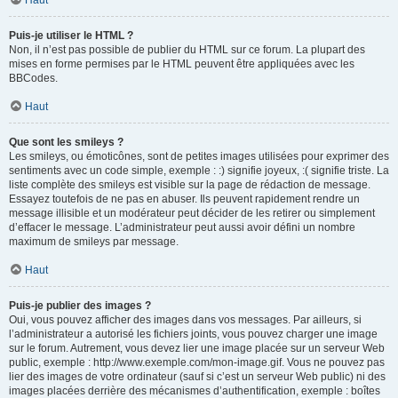
Haut
Puis-je utiliser le HTML ?
Non, il n’est pas possible de publier du HTML sur ce forum. La plupart des
mises en forme permises par le HTML peuvent être appliquées avec les
BBCodes.
Haut
Que sont les smileys ?
Les smileys, ou émoticônes, sont de petites images utilisées pour exprimer des
sentiments avec un code simple, exemple : :) signifie joyeux, :( signifie triste. La
liste complète des smileys est visible sur la page de rédaction de message.
Essayez toutefois de ne pas en abuser. Ils peuvent rapidement rendre un
message illisible et un modérateur peut décider de les retirer ou simplement
d’effacer le message. L’administrateur peut aussi avoir défini un nombre
maximum de smileys par message.
Haut
Puis-je publier des images ?
Oui, vous pouvez afficher des images dans vos messages. Par ailleurs, si
l’administrateur a autorisé les fichiers joints, vous pouvez charger une image
sur le forum. Autrement, vous devez lier une image placée sur un serveur Web
public, exemple : http://www.exemple.com/mon-image.gif. Vous ne pouvez pas
lier des images de votre ordinateur (sauf si c’est un serveur Web public) ni des
images placées derrière des mécanismes d’authentification, exemple : boîtes