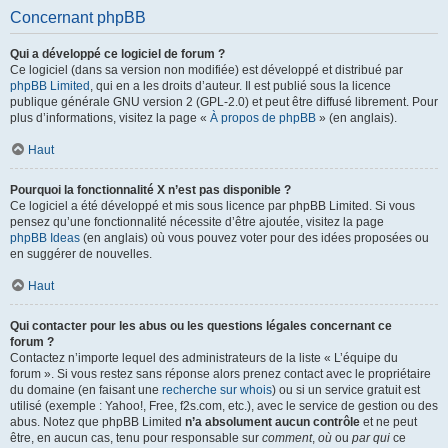
Concernant phpBB
Qui a développé ce logiciel de forum ?
Ce logiciel (dans sa version non modifiée) est développé et distribué par
phpBB Limited
, qui en a les droits d’auteur. Il est publié sous la licence
publique générale GNU version 2 (GPL-2.0) et peut être diffusé librement. Pour
plus d’informations, visitez la page «
À propos de phpBB
» (en anglais).
Haut
Pourquoi la fonctionnalité X n’est pas disponible ?
Ce logiciel a été développé et mis sous licence par phpBB Limited. Si vous
pensez qu’une fonctionnalité nécessite d’être ajoutée, visitez la page
phpBB Ideas
(en anglais) où vous pouvez voter pour des idées proposées ou
en suggérer de nouvelles.
Haut
Qui contacter pour les abus ou les questions légales concernant ce
forum ?
Contactez n’importe lequel des administrateurs de la liste « L’équipe du
forum ». Si vous restez sans réponse alors prenez contact avec le propriétaire
du domaine (en faisant une
recherche sur whois
) ou si un service gratuit est
utilisé (exemple : Yahoo!, Free, f2s.com, etc.), avec le service de gestion ou des
abus. Notez que phpBB Limited
n’a absolument aucun contrôle
et ne peut
être, en aucun cas, tenu pour responsable sur
comment
,
où
ou
par qui
ce