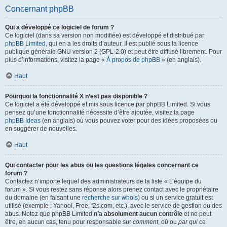
Concernant phpBB
Qui a développé ce logiciel de forum ?
Ce logiciel (dans sa version non modifiée) est développé et distribué par
phpBB Limited
, qui en a les droits d’auteur. Il est publié sous la licence
publique générale GNU version 2 (GPL-2.0) et peut être diffusé librement. Pour
plus d’informations, visitez la page «
À propos de phpBB
» (en anglais).
Haut
Pourquoi la fonctionnalité X n’est pas disponible ?
Ce logiciel a été développé et mis sous licence par phpBB Limited. Si vous
pensez qu’une fonctionnalité nécessite d’être ajoutée, visitez la page
phpBB Ideas
(en anglais) où vous pouvez voter pour des idées proposées ou
en suggérer de nouvelles.
Haut
Qui contacter pour les abus ou les questions légales concernant ce
forum ?
Contactez n’importe lequel des administrateurs de la liste « L’équipe du
forum ». Si vous restez sans réponse alors prenez contact avec le propriétaire
du domaine (en faisant une
recherche sur whois
) ou si un service gratuit est
utilisé (exemple : Yahoo!, Free, f2s.com, etc.), avec le service de gestion ou des
abus. Notez que phpBB Limited
n’a absolument aucun contrôle
et ne peut
être, en aucun cas, tenu pour responsable sur
comment
,
où
ou
par qui
ce