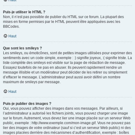
Haut
Puis-je utiliser le HTML ?
Non, il n’est pas possible de publier du HTML sur ce forum. La plupart des
mises en forme permises par le HTML peuvent être appliquées avec les
BBCodes.
Haut
Que sont les smileys ?
Les smileys, ou émoticônes, sont de petites images utilisées pour exprimer des
sentiments avec un code simple, exemple : :) signifie joyeux, :( signifie triste. La
liste complète des smileys est visible sur la page de rédaction de message.
Essayez toutefois de ne pas en abuser. Ils peuvent rapidement rendre un
message illisible et un modérateur peut décider de les retirer ou simplement
d’effacer le message. L’administrateur peut aussi avoir défini un nombre
maximum de smileys par message.
Haut
Puis-je publier des images ?
Oui, vous pouvez afficher des images dans vos messages. Par ailleurs, si
l’administrateur a autorisé les fichiers joints, vous pouvez charger une image
sur le forum. Autrement, vous devez lier une image placée sur un serveur Web
public, exemple : http://www.exemple.com/mon-image.gif. Vous ne pouvez pas
lier des images de votre ordinateur (sauf si c’est un serveur Web public) ni des
images placées derrière des mécanismes d’authentification, exemple : boîtes