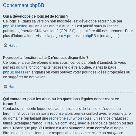
Concernant phpBB
Qui a développé ce logiciel de forum ?
Ce logiciel (dans sa version non modifiée) est développé et distribué par
phpBB Limited
, qui en a les droits d’auteur. Il est publié sous la licence
publique générale GNU version 2 (GPL-2.0) et peut être diffusé librement. Pour
plus d’informations, visitez la page «
À propos de phpBB
» (en anglais).
Haut
Pourquoi la fonctionnalité X n’est pas disponible ?
Ce logiciel a été développé et mis sous licence par phpBB Limited. Si vous
pensez qu’une fonctionnalité nécessite d’être ajoutée, visitez la page
phpBB Ideas
(en anglais) où vous pouvez voter pour des idées proposées ou
en suggérer de nouvelles.
Haut
Qui contacter pour les abus ou les questions légales concernant ce
forum ?
Contactez n’importe lequel des administrateurs de la liste « L’équipe du
forum ». Si vous restez sans réponse alors prenez contact avec le propriétaire
du domaine (en faisant une
recherche sur whois
) ou si un service gratuit est
utilisé (exemple : Yahoo!, Free, f2s.com, etc.), avec le service de gestion ou des
abus. Notez que phpBB Limited
n’a absolument aucun contrôle
et ne peut
être, en aucun cas, tenu pour responsable sur
comment
,
où
ou
par qui
ce