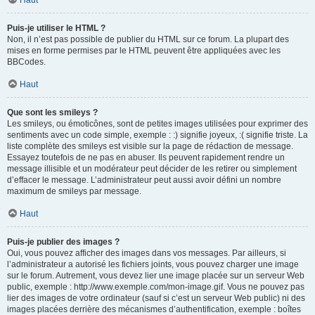
Haut
Puis-je utiliser le HTML ?
Non, il n’est pas possible de publier du HTML sur ce forum. La plupart des
mises en forme permises par le HTML peuvent être appliquées avec les
BBCodes.
Haut
Que sont les smileys ?
Les smileys, ou émoticônes, sont de petites images utilisées pour exprimer des
sentiments avec un code simple, exemple : :) signifie joyeux, :( signifie triste. La
liste complète des smileys est visible sur la page de rédaction de message.
Essayez toutefois de ne pas en abuser. Ils peuvent rapidement rendre un
message illisible et un modérateur peut décider de les retirer ou simplement
d’effacer le message. L’administrateur peut aussi avoir défini un nombre
maximum de smileys par message.
Haut
Puis-je publier des images ?
Oui, vous pouvez afficher des images dans vos messages. Par ailleurs, si
l’administrateur a autorisé les fichiers joints, vous pouvez charger une image
sur le forum. Autrement, vous devez lier une image placée sur un serveur Web
public, exemple : http://www.exemple.com/mon-image.gif. Vous ne pouvez pas
lier des images de votre ordinateur (sauf si c’est un serveur Web public) ni des
images placées derrière des mécanismes d’authentification, exemple : boîtes