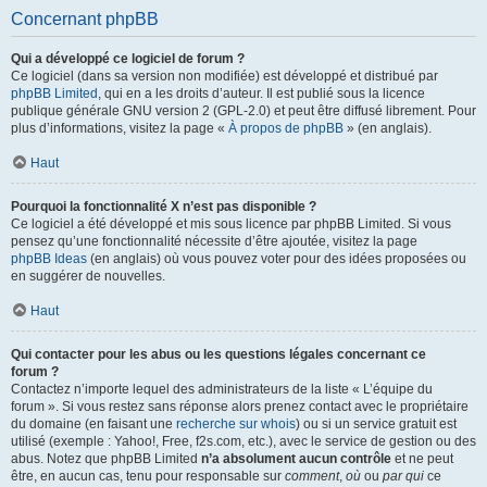
Concernant phpBB
Qui a développé ce logiciel de forum ?
Ce logiciel (dans sa version non modifiée) est développé et distribué par
phpBB Limited
, qui en a les droits d’auteur. Il est publié sous la licence
publique générale GNU version 2 (GPL-2.0) et peut être diffusé librement. Pour
plus d’informations, visitez la page «
À propos de phpBB
» (en anglais).
Haut
Pourquoi la fonctionnalité X n’est pas disponible ?
Ce logiciel a été développé et mis sous licence par phpBB Limited. Si vous
pensez qu’une fonctionnalité nécessite d’être ajoutée, visitez la page
phpBB Ideas
(en anglais) où vous pouvez voter pour des idées proposées ou
en suggérer de nouvelles.
Haut
Qui contacter pour les abus ou les questions légales concernant ce
forum ?
Contactez n’importe lequel des administrateurs de la liste « L’équipe du
forum ». Si vous restez sans réponse alors prenez contact avec le propriétaire
du domaine (en faisant une
recherche sur whois
) ou si un service gratuit est
utilisé (exemple : Yahoo!, Free, f2s.com, etc.), avec le service de gestion ou des
abus. Notez que phpBB Limited
n’a absolument aucun contrôle
et ne peut
être, en aucun cas, tenu pour responsable sur
comment
,
où
ou
par qui
ce