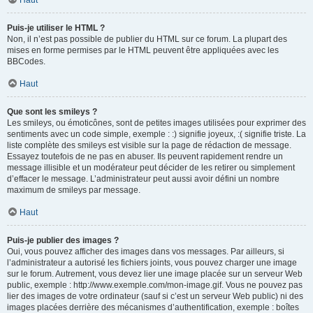
Haut
Puis-je utiliser le HTML ?
Non, il n’est pas possible de publier du HTML sur ce forum. La plupart des
mises en forme permises par le HTML peuvent être appliquées avec les
BBCodes.
Haut
Que sont les smileys ?
Les smileys, ou émoticônes, sont de petites images utilisées pour exprimer des
sentiments avec un code simple, exemple : :) signifie joyeux, :( signifie triste. La
liste complète des smileys est visible sur la page de rédaction de message.
Essayez toutefois de ne pas en abuser. Ils peuvent rapidement rendre un
message illisible et un modérateur peut décider de les retirer ou simplement
d’effacer le message. L’administrateur peut aussi avoir défini un nombre
maximum de smileys par message.
Haut
Puis-je publier des images ?
Oui, vous pouvez afficher des images dans vos messages. Par ailleurs, si
l’administrateur a autorisé les fichiers joints, vous pouvez charger une image
sur le forum. Autrement, vous devez lier une image placée sur un serveur Web
public, exemple : http://www.exemple.com/mon-image.gif. Vous ne pouvez pas
lier des images de votre ordinateur (sauf si c’est un serveur Web public) ni des
images placées derrière des mécanismes d’authentification, exemple : boîtes