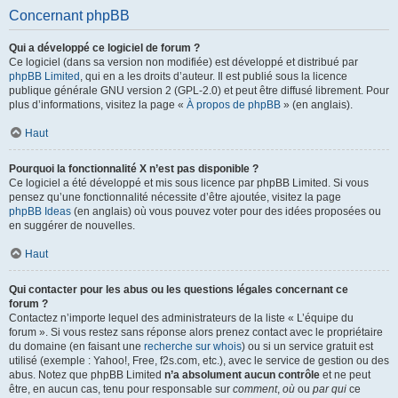
Concernant phpBB
Qui a développé ce logiciel de forum ?
Ce logiciel (dans sa version non modifiée) est développé et distribué par
phpBB Limited
, qui en a les droits d’auteur. Il est publié sous la licence
publique générale GNU version 2 (GPL-2.0) et peut être diffusé librement. Pour
plus d’informations, visitez la page «
À propos de phpBB
» (en anglais).
Haut
Pourquoi la fonctionnalité X n’est pas disponible ?
Ce logiciel a été développé et mis sous licence par phpBB Limited. Si vous
pensez qu’une fonctionnalité nécessite d’être ajoutée, visitez la page
phpBB Ideas
(en anglais) où vous pouvez voter pour des idées proposées ou
en suggérer de nouvelles.
Haut
Qui contacter pour les abus ou les questions légales concernant ce
forum ?
Contactez n’importe lequel des administrateurs de la liste « L’équipe du
forum ». Si vous restez sans réponse alors prenez contact avec le propriétaire
du domaine (en faisant une
recherche sur whois
) ou si un service gratuit est
utilisé (exemple : Yahoo!, Free, f2s.com, etc.), avec le service de gestion ou des
abus. Notez que phpBB Limited
n’a absolument aucun contrôle
et ne peut
être, en aucun cas, tenu pour responsable sur
comment
,
où
ou
par qui
ce