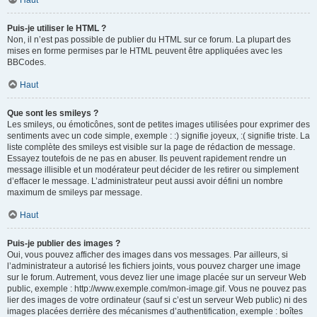
Haut
Puis-je utiliser le HTML ?
Non, il n’est pas possible de publier du HTML sur ce forum. La plupart des
mises en forme permises par le HTML peuvent être appliquées avec les
BBCodes.
Haut
Que sont les smileys ?
Les smileys, ou émoticônes, sont de petites images utilisées pour exprimer des
sentiments avec un code simple, exemple : :) signifie joyeux, :( signifie triste. La
liste complète des smileys est visible sur la page de rédaction de message.
Essayez toutefois de ne pas en abuser. Ils peuvent rapidement rendre un
message illisible et un modérateur peut décider de les retirer ou simplement
d’effacer le message. L’administrateur peut aussi avoir défini un nombre
maximum de smileys par message.
Haut
Puis-je publier des images ?
Oui, vous pouvez afficher des images dans vos messages. Par ailleurs, si
l’administrateur a autorisé les fichiers joints, vous pouvez charger une image
sur le forum. Autrement, vous devez lier une image placée sur un serveur Web
public, exemple : http://www.exemple.com/mon-image.gif. Vous ne pouvez pas
lier des images de votre ordinateur (sauf si c’est un serveur Web public) ni des
images placées derrière des mécanismes d’authentification, exemple : boîtes