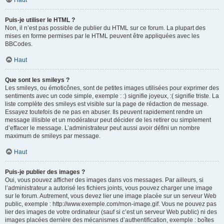
Haut
Puis-je utiliser le HTML ?
Non, il n’est pas possible de publier du HTML sur ce forum. La plupart des
mises en forme permises par le HTML peuvent être appliquées avec les
BBCodes.
Haut
Que sont les smileys ?
Les smileys, ou émoticônes, sont de petites images utilisées pour exprimer des
sentiments avec un code simple, exemple : :) signifie joyeux, :( signifie triste. La
liste complète des smileys est visible sur la page de rédaction de message.
Essayez toutefois de ne pas en abuser. Ils peuvent rapidement rendre un
message illisible et un modérateur peut décider de les retirer ou simplement
d’effacer le message. L’administrateur peut aussi avoir défini un nombre
maximum de smileys par message.
Haut
Puis-je publier des images ?
Oui, vous pouvez afficher des images dans vos messages. Par ailleurs, si
l’administrateur a autorisé les fichiers joints, vous pouvez charger une image
sur le forum. Autrement, vous devez lier une image placée sur un serveur Web
public, exemple : http://www.exemple.com/mon-image.gif. Vous ne pouvez pas
lier des images de votre ordinateur (sauf si c’est un serveur Web public) ni des
images placées derrière des mécanismes d’authentification, exemple : boîtes