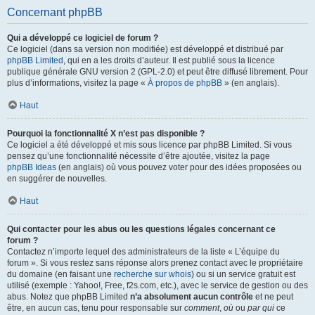
Concernant phpBB
Qui a développé ce logiciel de forum ?
Ce logiciel (dans sa version non modifiée) est développé et distribué par
phpBB Limited
, qui en a les droits d’auteur. Il est publié sous la licence
publique générale GNU version 2 (GPL-2.0) et peut être diffusé librement. Pour
plus d’informations, visitez la page «
À propos de phpBB
» (en anglais).
Haut
Pourquoi la fonctionnalité X n’est pas disponible ?
Ce logiciel a été développé et mis sous licence par phpBB Limited. Si vous
pensez qu’une fonctionnalité nécessite d’être ajoutée, visitez la page
phpBB Ideas
(en anglais) où vous pouvez voter pour des idées proposées ou
en suggérer de nouvelles.
Haut
Qui contacter pour les abus ou les questions légales concernant ce
forum ?
Contactez n’importe lequel des administrateurs de la liste « L’équipe du
forum ». Si vous restez sans réponse alors prenez contact avec le propriétaire
du domaine (en faisant une
recherche sur whois
) ou si un service gratuit est
utilisé (exemple : Yahoo!, Free, f2s.com, etc.), avec le service de gestion ou des
abus. Notez que phpBB Limited
n’a absolument aucun contrôle
et ne peut
être, en aucun cas, tenu pour responsable sur
comment
,
où
ou
par qui
ce