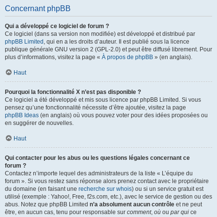
Concernant phpBB
Qui a développé ce logiciel de forum ?
Ce logiciel (dans sa version non modifiée) est développé et distribué par
phpBB Limited
, qui en a les droits d’auteur. Il est publié sous la licence
publique générale GNU version 2 (GPL-2.0) et peut être diffusé librement. Pour
plus d’informations, visitez la page «
À propos de phpBB
» (en anglais).
Haut
Pourquoi la fonctionnalité X n’est pas disponible ?
Ce logiciel a été développé et mis sous licence par phpBB Limited. Si vous
pensez qu’une fonctionnalité nécessite d’être ajoutée, visitez la page
phpBB Ideas
(en anglais) où vous pouvez voter pour des idées proposées ou
en suggérer de nouvelles.
Haut
Qui contacter pour les abus ou les questions légales concernant ce
forum ?
Contactez n’importe lequel des administrateurs de la liste « L’équipe du
forum ». Si vous restez sans réponse alors prenez contact avec le propriétaire
du domaine (en faisant une
recherche sur whois
) ou si un service gratuit est
utilisé (exemple : Yahoo!, Free, f2s.com, etc.), avec le service de gestion ou des
abus. Notez que phpBB Limited
n’a absolument aucun contrôle
et ne peut
être, en aucun cas, tenu pour responsable sur
comment
,
où
ou
par qui
ce