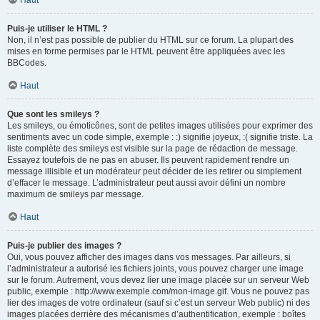
Haut
Puis-je utiliser le HTML ?
Non, il n’est pas possible de publier du HTML sur ce forum. La plupart des
mises en forme permises par le HTML peuvent être appliquées avec les
BBCodes.
Haut
Que sont les smileys ?
Les smileys, ou émoticônes, sont de petites images utilisées pour exprimer des
sentiments avec un code simple, exemple : :) signifie joyeux, :( signifie triste. La
liste complète des smileys est visible sur la page de rédaction de message.
Essayez toutefois de ne pas en abuser. Ils peuvent rapidement rendre un
message illisible et un modérateur peut décider de les retirer ou simplement
d’effacer le message. L’administrateur peut aussi avoir défini un nombre
maximum de smileys par message.
Haut
Puis-je publier des images ?
Oui, vous pouvez afficher des images dans vos messages. Par ailleurs, si
l’administrateur a autorisé les fichiers joints, vous pouvez charger une image
sur le forum. Autrement, vous devez lier une image placée sur un serveur Web
public, exemple : http://www.exemple.com/mon-image.gif. Vous ne pouvez pas
lier des images de votre ordinateur (sauf si c’est un serveur Web public) ni des
images placées derrière des mécanismes d’authentification, exemple : boîtes