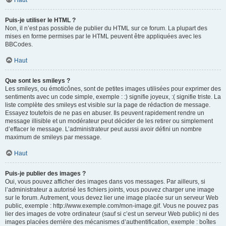
Haut
Puis-je utiliser le HTML ?
Non, il n’est pas possible de publier du HTML sur ce forum. La plupart des
mises en forme permises par le HTML peuvent être appliquées avec les
BBCodes.
Haut
Que sont les smileys ?
Les smileys, ou émoticônes, sont de petites images utilisées pour exprimer des
sentiments avec un code simple, exemple : :) signifie joyeux, :( signifie triste. La
liste complète des smileys est visible sur la page de rédaction de message.
Essayez toutefois de ne pas en abuser. Ils peuvent rapidement rendre un
message illisible et un modérateur peut décider de les retirer ou simplement
d’effacer le message. L’administrateur peut aussi avoir défini un nombre
maximum de smileys par message.
Haut
Puis-je publier des images ?
Oui, vous pouvez afficher des images dans vos messages. Par ailleurs, si
l’administrateur a autorisé les fichiers joints, vous pouvez charger une image
sur le forum. Autrement, vous devez lier une image placée sur un serveur Web
public, exemple : http://www.exemple.com/mon-image.gif. Vous ne pouvez pas
lier des images de votre ordinateur (sauf si c’est un serveur Web public) ni des
images placées derrière des mécanismes d’authentification, exemple : boîtes