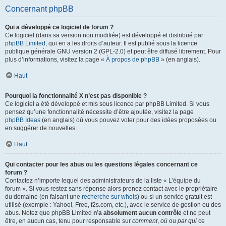
Concernant phpBB
Qui a développé ce logiciel de forum ?
Ce logiciel (dans sa version non modifiée) est développé et distribué par
phpBB Limited
, qui en a les droits d’auteur. Il est publié sous la licence
publique générale GNU version 2 (GPL-2.0) et peut être diffusé librement. Pour
plus d’informations, visitez la page «
À propos de phpBB
» (en anglais).
Haut
Pourquoi la fonctionnalité X n’est pas disponible ?
Ce logiciel a été développé et mis sous licence par phpBB Limited. Si vous
pensez qu’une fonctionnalité nécessite d’être ajoutée, visitez la page
phpBB Ideas
(en anglais) où vous pouvez voter pour des idées proposées ou
en suggérer de nouvelles.
Haut
Qui contacter pour les abus ou les questions légales concernant ce
forum ?
Contactez n’importe lequel des administrateurs de la liste « L’équipe du
forum ». Si vous restez sans réponse alors prenez contact avec le propriétaire
du domaine (en faisant une
recherche sur whois
) ou si un service gratuit est
utilisé (exemple : Yahoo!, Free, f2s.com, etc.), avec le service de gestion ou des
abus. Notez que phpBB Limited
n’a absolument aucun contrôle
et ne peut
être, en aucun cas, tenu pour responsable sur
comment
,
où
ou
par qui
ce