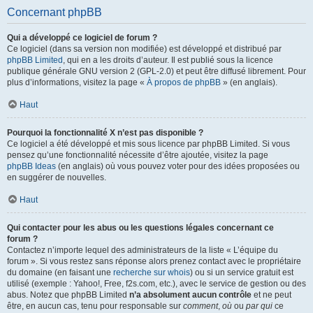
Concernant phpBB
Qui a développé ce logiciel de forum ?
Ce logiciel (dans sa version non modifiée) est développé et distribué par
phpBB Limited
, qui en a les droits d’auteur. Il est publié sous la licence
publique générale GNU version 2 (GPL-2.0) et peut être diffusé librement. Pour
plus d’informations, visitez la page «
À propos de phpBB
» (en anglais).
Haut
Pourquoi la fonctionnalité X n’est pas disponible ?
Ce logiciel a été développé et mis sous licence par phpBB Limited. Si vous
pensez qu’une fonctionnalité nécessite d’être ajoutée, visitez la page
phpBB Ideas
(en anglais) où vous pouvez voter pour des idées proposées ou
en suggérer de nouvelles.
Haut
Qui contacter pour les abus ou les questions légales concernant ce
forum ?
Contactez n’importe lequel des administrateurs de la liste « L’équipe du
forum ». Si vous restez sans réponse alors prenez contact avec le propriétaire
du domaine (en faisant une
recherche sur whois
) ou si un service gratuit est
utilisé (exemple : Yahoo!, Free, f2s.com, etc.), avec le service de gestion ou des
abus. Notez que phpBB Limited
n’a absolument aucun contrôle
et ne peut
être, en aucun cas, tenu pour responsable sur
comment
,
où
ou
par qui
ce