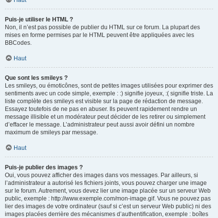
Haut
Puis-je utiliser le HTML ?
Non, il n’est pas possible de publier du HTML sur ce forum. La plupart des
mises en forme permises par le HTML peuvent être appliquées avec les
BBCodes.
Haut
Que sont les smileys ?
Les smileys, ou émoticônes, sont de petites images utilisées pour exprimer des
sentiments avec un code simple, exemple : :) signifie joyeux, :( signifie triste. La
liste complète des smileys est visible sur la page de rédaction de message.
Essayez toutefois de ne pas en abuser. Ils peuvent rapidement rendre un
message illisible et un modérateur peut décider de les retirer ou simplement
d’effacer le message. L’administrateur peut aussi avoir défini un nombre
maximum de smileys par message.
Haut
Puis-je publier des images ?
Oui, vous pouvez afficher des images dans vos messages. Par ailleurs, si
l’administrateur a autorisé les fichiers joints, vous pouvez charger une image
sur le forum. Autrement, vous devez lier une image placée sur un serveur Web
public, exemple : http://www.exemple.com/mon-image.gif. Vous ne pouvez pas
lier des images de votre ordinateur (sauf si c’est un serveur Web public) ni des
images placées derrière des mécanismes d’authentification, exemple : boîtes