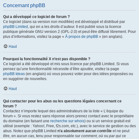
Concernant phpBB
Qui a développé ce logiciel de forum ?
Ce logiciel (dans sa version non modifiée) est développé et distribué par
phpBB Limited
, qui en a les droits d’auteur. Il est publié sous la licence
publique générale GNU version 2 (GPL-2.0) et peut être diffusé librement. Pour
plus d’informations, visitez la page «
À propos de phpBB
» (en anglais).
Haut
Pourquoi la fonctionnalité X n’est pas disponible ?
Ce logiciel a été développé et mis sous licence par phpBB Limited. Si vous
pensez qu’une fonctionnalité nécessite d’être ajoutée, visitez la page
phpBB Ideas
(en anglais) où vous pouvez voter pour des idées proposées ou
en suggérer de nouvelles.
Haut
Qui contacter pour les abus ou les questions légales concernant ce
forum ?
Contactez n’importe lequel des administrateurs de la liste « L’équipe du
forum ». Si vous restez sans réponse alors prenez contact avec le propriétaire
du domaine (en faisant une
recherche sur whois
) ou si un service gratuit est
utilisé (exemple : Yahoo!, Free, f2s.com, etc.), avec le service de gestion ou des
abus. Notez que phpBB Limited
n’a absolument aucun contrôle
et ne peut
être, en aucun cas, tenu pour responsable sur
comment
,
où
ou
par qui
ce