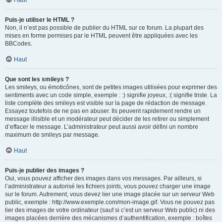
Haut
Puis-je utiliser le HTML ?
Non, il n’est pas possible de publier du HTML sur ce forum. La plupart des
mises en forme permises par le HTML peuvent être appliquées avec les
BBCodes.
Haut
Que sont les smileys ?
Les smileys, ou émoticônes, sont de petites images utilisées pour exprimer des
sentiments avec un code simple, exemple : :) signifie joyeux, :( signifie triste. La
liste complète des smileys est visible sur la page de rédaction de message.
Essayez toutefois de ne pas en abuser. Ils peuvent rapidement rendre un
message illisible et un modérateur peut décider de les retirer ou simplement
d’effacer le message. L’administrateur peut aussi avoir défini un nombre
maximum de smileys par message.
Haut
Puis-je publier des images ?
Oui, vous pouvez afficher des images dans vos messages. Par ailleurs, si
l’administrateur a autorisé les fichiers joints, vous pouvez charger une image
sur le forum. Autrement, vous devez lier une image placée sur un serveur Web
public, exemple : http://www.exemple.com/mon-image.gif. Vous ne pouvez pas
lier des images de votre ordinateur (sauf si c’est un serveur Web public) ni des
images placées derrière des mécanismes d’authentification, exemple : boîtes