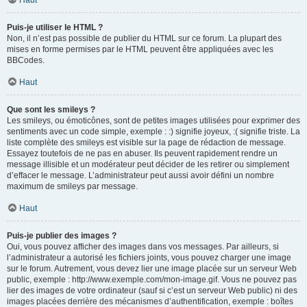
Haut
Puis-je utiliser le HTML ?
Non, il n’est pas possible de publier du HTML sur ce forum. La plupart des
mises en forme permises par le HTML peuvent être appliquées avec les
BBCodes.
Haut
Que sont les smileys ?
Les smileys, ou émoticônes, sont de petites images utilisées pour exprimer des
sentiments avec un code simple, exemple : :) signifie joyeux, :( signifie triste. La
liste complète des smileys est visible sur la page de rédaction de message.
Essayez toutefois de ne pas en abuser. Ils peuvent rapidement rendre un
message illisible et un modérateur peut décider de les retirer ou simplement
d’effacer le message. L’administrateur peut aussi avoir défini un nombre
maximum de smileys par message.
Haut
Puis-je publier des images ?
Oui, vous pouvez afficher des images dans vos messages. Par ailleurs, si
l’administrateur a autorisé les fichiers joints, vous pouvez charger une image
sur le forum. Autrement, vous devez lier une image placée sur un serveur Web
public, exemple : http://www.exemple.com/mon-image.gif. Vous ne pouvez pas
lier des images de votre ordinateur (sauf si c’est un serveur Web public) ni des
images placées derrière des mécanismes d’authentification, exemple : boîtes