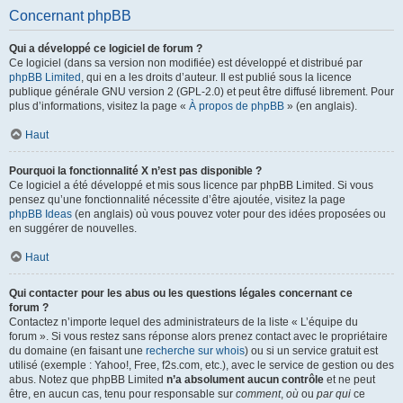
Concernant phpBB
Qui a développé ce logiciel de forum ?
Ce logiciel (dans sa version non modifiée) est développé et distribué par
phpBB Limited
, qui en a les droits d’auteur. Il est publié sous la licence
publique générale GNU version 2 (GPL-2.0) et peut être diffusé librement. Pour
plus d’informations, visitez la page «
À propos de phpBB
» (en anglais).
Haut
Pourquoi la fonctionnalité X n’est pas disponible ?
Ce logiciel a été développé et mis sous licence par phpBB Limited. Si vous
pensez qu’une fonctionnalité nécessite d’être ajoutée, visitez la page
phpBB Ideas
(en anglais) où vous pouvez voter pour des idées proposées ou
en suggérer de nouvelles.
Haut
Qui contacter pour les abus ou les questions légales concernant ce
forum ?
Contactez n’importe lequel des administrateurs de la liste « L’équipe du
forum ». Si vous restez sans réponse alors prenez contact avec le propriétaire
du domaine (en faisant une
recherche sur whois
) ou si un service gratuit est
utilisé (exemple : Yahoo!, Free, f2s.com, etc.), avec le service de gestion ou des
abus. Notez que phpBB Limited
n’a absolument aucun contrôle
et ne peut
être, en aucun cas, tenu pour responsable sur
comment
,
où
ou
par qui
ce