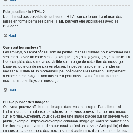
Haut
Puis-je utiliser le HTML ?
Non, il n’est pas possible de publier du HTML sur ce forum. La plupart des
mises en forme permises par le HTML peuvent être appliquées avec les
BBCodes.
Haut
Que sont les smileys ?
Les smileys, ou émoticônes, sont de petites images utilisées pour exprimer des
sentiments avec un code simple, exemple : :) signifie joyeux, :( signifie triste. La
liste complète des smileys est visible sur la page de rédaction de message.
Essayez toutefois de ne pas en abuser. Ils peuvent rapidement rendre un
message illisible et un modérateur peut décider de les retirer ou simplement
d’effacer le message. L’administrateur peut aussi avoir défini un nombre
maximum de smileys par message.
Haut
Puis-je publier des images ?
Oui, vous pouvez afficher des images dans vos messages. Par ailleurs, si
l’administrateur a autorisé les fichiers joints, vous pouvez charger une image
sur le forum. Autrement, vous devez lier une image placée sur un serveur Web
public, exemple : http://www.exemple.com/mon-image.gif. Vous ne pouvez pas
lier des images de votre ordinateur (sauf si c’est un serveur Web public) ni des
images placées derrière des mécanismes d’authentification, exemple : boîtes