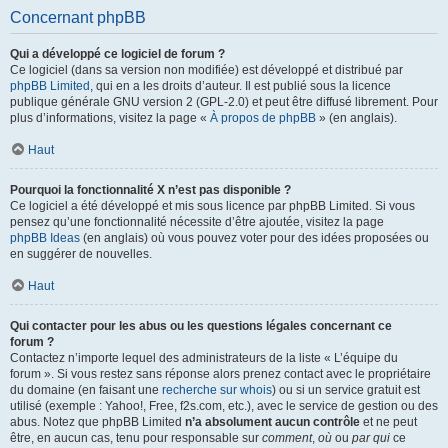
Concernant phpBB
Qui a développé ce logiciel de forum ?
Ce logiciel (dans sa version non modifiée) est développé et distribué par
phpBB Limited
, qui en a les droits d’auteur. Il est publié sous la licence
publique générale GNU version 2 (GPL-2.0) et peut être diffusé librement. Pour
plus d’informations, visitez la page «
À propos de phpBB
» (en anglais).
Haut
Pourquoi la fonctionnalité X n’est pas disponible ?
Ce logiciel a été développé et mis sous licence par phpBB Limited. Si vous
pensez qu’une fonctionnalité nécessite d’être ajoutée, visitez la page
phpBB Ideas
(en anglais) où vous pouvez voter pour des idées proposées ou
en suggérer de nouvelles.
Haut
Qui contacter pour les abus ou les questions légales concernant ce
forum ?
Contactez n’importe lequel des administrateurs de la liste « L’équipe du
forum ». Si vous restez sans réponse alors prenez contact avec le propriétaire
du domaine (en faisant une
recherche sur whois
) ou si un service gratuit est
utilisé (exemple : Yahoo!, Free, f2s.com, etc.), avec le service de gestion ou des
abus. Notez que phpBB Limited
n’a absolument aucun contrôle
et ne peut
être, en aucun cas, tenu pour responsable sur
comment
,
où
ou
par qui
ce