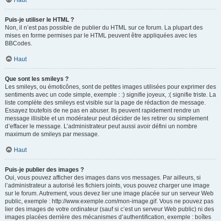
Haut
Puis-je utiliser le HTML ?
Non, il n’est pas possible de publier du HTML sur ce forum. La plupart des
mises en forme permises par le HTML peuvent être appliquées avec les
BBCodes.
Haut
Que sont les smileys ?
Les smileys, ou émoticônes, sont de petites images utilisées pour exprimer des
sentiments avec un code simple, exemple : :) signifie joyeux, :( signifie triste. La
liste complète des smileys est visible sur la page de rédaction de message.
Essayez toutefois de ne pas en abuser. Ils peuvent rapidement rendre un
message illisible et un modérateur peut décider de les retirer ou simplement
d’effacer le message. L’administrateur peut aussi avoir défini un nombre
maximum de smileys par message.
Haut
Puis-je publier des images ?
Oui, vous pouvez afficher des images dans vos messages. Par ailleurs, si
l’administrateur a autorisé les fichiers joints, vous pouvez charger une image
sur le forum. Autrement, vous devez lier une image placée sur un serveur Web
public, exemple : http://www.exemple.com/mon-image.gif. Vous ne pouvez pas
lier des images de votre ordinateur (sauf si c’est un serveur Web public) ni des
images placées derrière des mécanismes d’authentification, exemple : boîtes