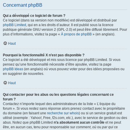
Concernant phpBB
Qui a développé ce logiciel de forum ?
Ce logiciel (dans sa version non modifiée) est développé et distribué par
phpBB Limited
, qui en a les droits d’auteur. Il est publié sous la licence
publique générale GNU version 2 (GPL-2.0) et peut être diffusé librement. Pour
plus d’informations, visitez la page «
À propos de phpBB
» (en anglais).
Haut
Pourquoi la fonctionnalité X n’est pas disponible ?
Ce logiciel a été développé et mis sous licence par phpBB Limited. Si vous
pensez qu’une fonctionnalité nécessite d’être ajoutée, visitez la page
phpBB Ideas
(en anglais) où vous pouvez voter pour des idées proposées ou
en suggérer de nouvelles.
Haut
Qui contacter pour les abus ou les questions légales concernant ce
forum ?
Contactez n’importe lequel des administrateurs de la liste « L’équipe du
forum ». Si vous restez sans réponse alors prenez contact avec le propriétaire
du domaine (en faisant une
recherche sur whois
) ou si un service gratuit est
utilisé (exemple : Yahoo!, Free, f2s.com, etc.), avec le service de gestion ou des
abus. Notez que phpBB Limited
n’a absolument aucun contrôle
et ne peut
être, en aucun cas, tenu pour responsable sur
comment
,
où
ou
par qui
ce