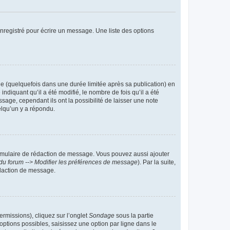
nregistré pour écrire un message. Une liste des options
 (quelquefois dans une durée limitée après sa publication) en
iquant qu’il a été modifié, le nombre de fois qu’il a été
sage, cependant ils ont la possibilité de laisser une note
elqu’un y a répondu.
rmulaire de rédaction de message. Vous pouvez aussi ajouter
du forum --> Modifier les préférences de message
). Par la suite,
daction de message.
ermissions), cliquez sur l’onglet
Sondage
sous la partie
ptions possibles, saisissez une option par ligne dans le