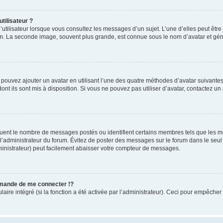
tilisateur ?
utilisateur lorsque vous consultez les messages d’un sujet. L’une d’elles peut êtr
rum. La seconde image, souvent plus grande, est connue sous le nom d’avatar et 
s pouvez ajouter un avatar en utilisant l’une des quatre méthodes d’avatar suivantes 
ont ils sont mis à disposition. Si vous ne pouvez pas utiliser d’avatar, contactez un
iquent le nombre de messages postés ou identifient certains membres tels que les 
ar l’administrateur du forum. Évitez de poster des messages sur le forum dans le seu
ministrateur) peut facilement abaisser votre compteur de messages.
mande de me connecter !?
re intégré (si la fonction a été activée par l’administrateur). Ceci pour empêcher l’u