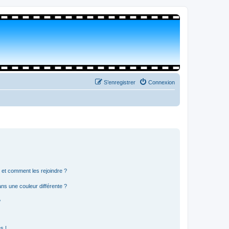
S’enregistrer
Connexion
s et comment les rejoindre ?
s une couleur différente ?
?
s !