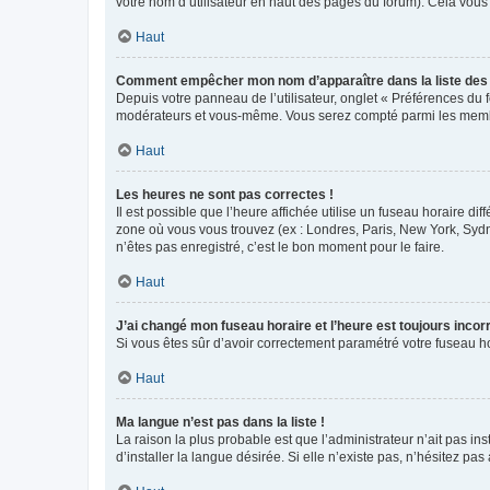
votre nom d’utilisateur en haut des pages du forum). Cela vous
Haut
Comment empêcher mon nom d’apparaître dans la liste de
Depuis votre panneau de l’utilisateur, onglet « Préférences du 
modérateurs et vous-même. Vous serez compté parmi les membr
Haut
Les heures ne sont pas correctes !
Il est possible que l’heure affichée utilise un fuseau horaire d
zone où vous vous trouvez (ex : Londres, Paris, New York, Syd
n’êtes pas enregistré, c’est le bon moment pour le faire.
Haut
J’ai changé mon fuseau horaire et l’heure est toujours incorr
Si vous êtes sûr d’avoir correctement paramétré votre fuseau hor
Haut
Ma langue n’est pas dans la liste !
La raison la plus probable est que l’administrateur n’ait pas 
d’installer la langue désirée. Si elle n’existe pas, n’hésitez pa