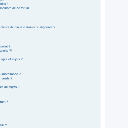
bles !
n membre de ce forum !
ateurs de ma liste d’amis ou d’ignorés ?
sultat ?
anche ?!
ages et sujets ?
a surveillance ?
 sujets ?
es de sujets ?
orum ?
ible ?