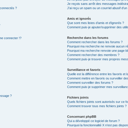
Je reçois sans arrêt des messages indésira
 connectés ?
J’ai reçu un spam ou un courriel abusif d’u
Amis et ignorés
Que sont mes listes d’amis et d’ignorés ?
?
Comment puis-je ajouter/supprimer des utilis
Recherche dans les forums
e connecter !?
Comment rechercher dans les forums ?
Pourquoi ma recherche ne renvoie aucun ré
Pourquoi ma recherche renvoie une page bl
Comment rechercher des membres ?
Comment puis-je trouver mes propres mess
Surveillance et favoris
Quelle est la différence entre les favoris et l
Comment mettre en favoris ou surveiller des
Comment surveiller des forums ?
Comment puis-je supprimer mes surveillanc
message ?
Fichiers joints
Quels fichiers joints sont autorisés sur ce f
Comment trouver tous mes fichiers joints ?
Concernant phpBB
Qui a développé ce logiciel de forum ?
Pourquoi la fonctionnalité X n’est pas dispon