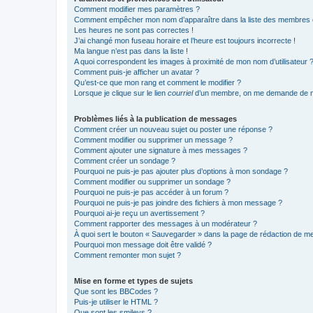
Comment modifier mes paramètres ?
Comment empêcher mon nom d’apparaître dans la liste des membres
Les heures ne sont pas correctes !
J’ai changé mon fuseau horaire et l’heure est toujours incorrecte !
Ma langue n’est pas dans la liste !
A quoi correspondent les images à proximité de mon nom d’utilisateur 
Comment puis-je afficher un avatar ?
Qu’est-ce que mon rang et comment le modifier ?
Lorsque je clique sur le lien
courriel
d’un membre, on me demande de m
Problèmes liés à la publication de messages
Comment créer un nouveau sujet ou poster une réponse ?
Comment modifier ou supprimer un message ?
Comment ajouter une signature à mes messages ?
Comment créer un sondage ?
Pourquoi ne puis-je pas ajouter plus d’options à mon sondage ?
Comment modifier ou supprimer un sondage ?
Pourquoi ne puis-je pas accéder à un forum ?
Pourquoi ne puis-je pas joindre des fichiers à mon message ?
Pourquoi ai-je reçu un avertissement ?
Comment rapporter des messages à un modérateur ?
À quoi sert le bouton « Sauvegarder » dans la page de rédaction de 
Pourquoi mon message doit être validé ?
Comment remonter mon sujet ?
Mise en forme et types de sujets
Que sont les BBCodes ?
Puis-je utiliser le HTML ?
Que sont les smileys ?