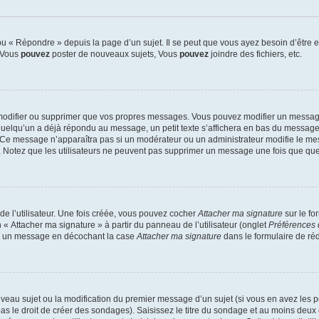
 « Répondre » depuis la page d’un sujet. Il se peut que vous ayez besoin d’être e
: Vous
pouvez
poster de nouveaux sujets, Vous
pouvez
joindre des fichiers, etc.
modifier ou supprimer que vos propres messages. Vous pouvez modifier un message
lqu’un a déjà répondu au message, un petit texte s’affichera en bas du message ind
n. Ce message n’apparaîtra pas si un modérateur ou un administrateur modifie le mes
ive. Notez que les utilisateurs ne peuvent pas supprimer un message une fois que qu
e l’utilisateur. Une fois créée, vous pouvez cocher
Attacher ma signature
sur le fo
 « Attacher ma signature » à partir du panneau de l’utilisateur (onglet
Préférences 
 à un message en décochant la case
Attacher ma signature
dans le formulaire de ré
ouveau sujet ou la modification du premier message d’un sujet (si vous en avez les p
 le droit de créer des sondages). Saisissez le titre du sondage et au moins deux o