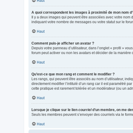
Haut
A quoi correspondent les images à proximité de mon nom d’u
Il y a deux images qui peuvent être associées avec votre nom d’
indiquant votre nombre de messages ou votre statut sur le fo
Haut
Comment puis-je afficher un avatar ?
Depuis votre panneau d’utilisateur, dans l’onglet « profil » vou
forum peut activer ou non les avatars et décider de la manière d
Haut
Qu’est-ce que mon rang et comment le modifier ?
Les rangs, qui peuvent être associés au nom d’utilisateur, ind
directement modifier l’intitulé d’un rang car il est paramétré p
cette pratique est rarement tolérée et un modérateur (ou un ad
Haut
Lorsque je clique sur le lien
courriel
d’un membre, on me de
Seuls les membres peuvent s’envoyer des courriels via le formulai
Haut