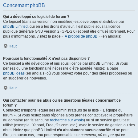
Concernant phpBB
Qui a développé ce logiciel de forum ?
Ce logiciel (dans sa version non modifiée) est développé et distribué par
phpBB Limited
, qui en a les droits d’auteur. Il est publié sous la licence
publique générale GNU version 2 (GPL-2.0) et peut être diffusé librement. Pour
plus d’informations, visitez la page «
À propos de phpBB
» (en anglais).
Haut
Pourquoi la fonctionnalité X n’est pas disponible ?
Ce logiciel a été développé et mis sous licence par phpBB Limited. Si vous
pensez qu’une fonctionnalité nécessite d’être ajoutée, visitez la page
phpBB Ideas
(en anglais) où vous pouvez voter pour des idées proposées ou
en suggérer de nouvelles.
Haut
Qui contacter pour les abus ou les questions légales concernant ce
forum ?
Contactez n’importe lequel des administrateurs de la liste « L’équipe du
forum ». Si vous restez sans réponse alors prenez contact avec le propriétaire
du domaine (en faisant une
recherche sur whois
) ou si un service gratuit est
utilisé (exemple : Yahoo!, Free, f2s.com, etc.), avec le service de gestion ou des
abus. Notez que phpBB Limited
n’a absolument aucun contrôle
et ne peut
être, en aucun cas, tenu pour responsable sur
comment
,
où
ou
par qui
ce