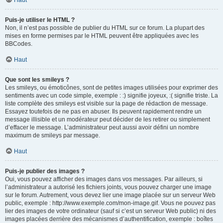
Haut
Puis-je utiliser le HTML ?
Non, il n’est pas possible de publier du HTML sur ce forum. La plupart des
mises en forme permises par le HTML peuvent être appliquées avec les
BBCodes.
Haut
Que sont les smileys ?
Les smileys, ou émoticônes, sont de petites images utilisées pour exprimer des
sentiments avec un code simple, exemple : :) signifie joyeux, :( signifie triste. La
liste complète des smileys est visible sur la page de rédaction de message.
Essayez toutefois de ne pas en abuser. Ils peuvent rapidement rendre un
message illisible et un modérateur peut décider de les retirer ou simplement
d’effacer le message. L’administrateur peut aussi avoir défini un nombre
maximum de smileys par message.
Haut
Puis-je publier des images ?
Oui, vous pouvez afficher des images dans vos messages. Par ailleurs, si
l’administrateur a autorisé les fichiers joints, vous pouvez charger une image
sur le forum. Autrement, vous devez lier une image placée sur un serveur Web
public, exemple : http://www.exemple.com/mon-image.gif. Vous ne pouvez pas
lier des images de votre ordinateur (sauf si c’est un serveur Web public) ni des
images placées derrière des mécanismes d’authentification, exemple : boîtes