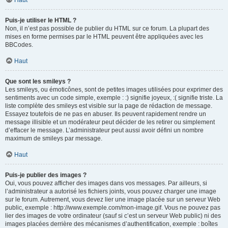
Haut
Puis-je utiliser le HTML ?
Non, il n’est pas possible de publier du HTML sur ce forum. La plupart des
mises en forme permises par le HTML peuvent être appliquées avec les
BBCodes.
Haut
Que sont les smileys ?
Les smileys, ou émoticônes, sont de petites images utilisées pour exprimer des
sentiments avec un code simple, exemple : :) signifie joyeux, :( signifie triste. La
liste complète des smileys est visible sur la page de rédaction de message.
Essayez toutefois de ne pas en abuser. Ils peuvent rapidement rendre un
message illisible et un modérateur peut décider de les retirer ou simplement
d’effacer le message. L’administrateur peut aussi avoir défini un nombre
maximum de smileys par message.
Haut
Puis-je publier des images ?
Oui, vous pouvez afficher des images dans vos messages. Par ailleurs, si
l’administrateur a autorisé les fichiers joints, vous pouvez charger une image
sur le forum. Autrement, vous devez lier une image placée sur un serveur Web
public, exemple : http://www.exemple.com/mon-image.gif. Vous ne pouvez pas
lier des images de votre ordinateur (sauf si c’est un serveur Web public) ni des
images placées derrière des mécanismes d’authentification, exemple : boîtes