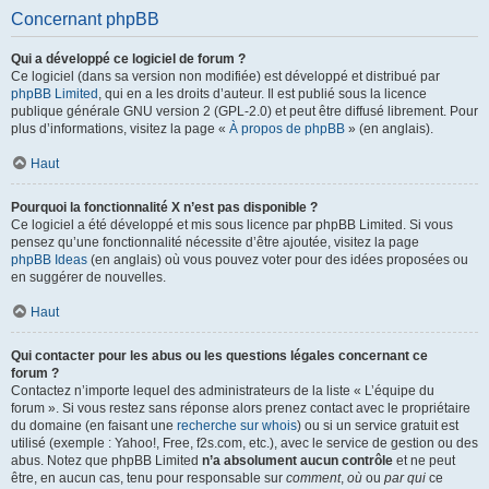
Concernant phpBB
Qui a développé ce logiciel de forum ?
Ce logiciel (dans sa version non modifiée) est développé et distribué par
phpBB Limited
, qui en a les droits d’auteur. Il est publié sous la licence
publique générale GNU version 2 (GPL-2.0) et peut être diffusé librement. Pour
plus d’informations, visitez la page «
À propos de phpBB
» (en anglais).
Haut
Pourquoi la fonctionnalité X n’est pas disponible ?
Ce logiciel a été développé et mis sous licence par phpBB Limited. Si vous
pensez qu’une fonctionnalité nécessite d’être ajoutée, visitez la page
phpBB Ideas
(en anglais) où vous pouvez voter pour des idées proposées ou
en suggérer de nouvelles.
Haut
Qui contacter pour les abus ou les questions légales concernant ce
forum ?
Contactez n’importe lequel des administrateurs de la liste « L’équipe du
forum ». Si vous restez sans réponse alors prenez contact avec le propriétaire
du domaine (en faisant une
recherche sur whois
) ou si un service gratuit est
utilisé (exemple : Yahoo!, Free, f2s.com, etc.), avec le service de gestion ou des
abus. Notez que phpBB Limited
n’a absolument aucun contrôle
et ne peut
être, en aucun cas, tenu pour responsable sur
comment
,
où
ou
par qui
ce