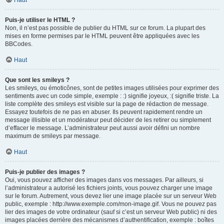
Haut
Puis-je utiliser le HTML ?
Non, il n’est pas possible de publier du HTML sur ce forum. La plupart des
mises en forme permises par le HTML peuvent être appliquées avec les
BBCodes.
Haut
Que sont les smileys ?
Les smileys, ou émoticônes, sont de petites images utilisées pour exprimer des
sentiments avec un code simple, exemple : :) signifie joyeux, :( signifie triste. La
liste complète des smileys est visible sur la page de rédaction de message.
Essayez toutefois de ne pas en abuser. Ils peuvent rapidement rendre un
message illisible et un modérateur peut décider de les retirer ou simplement
d’effacer le message. L’administrateur peut aussi avoir défini un nombre
maximum de smileys par message.
Haut
Puis-je publier des images ?
Oui, vous pouvez afficher des images dans vos messages. Par ailleurs, si
l’administrateur a autorisé les fichiers joints, vous pouvez charger une image
sur le forum. Autrement, vous devez lier une image placée sur un serveur Web
public, exemple : http://www.exemple.com/mon-image.gif. Vous ne pouvez pas
lier des images de votre ordinateur (sauf si c’est un serveur Web public) ni des
images placées derrière des mécanismes d’authentification, exemple : boîtes