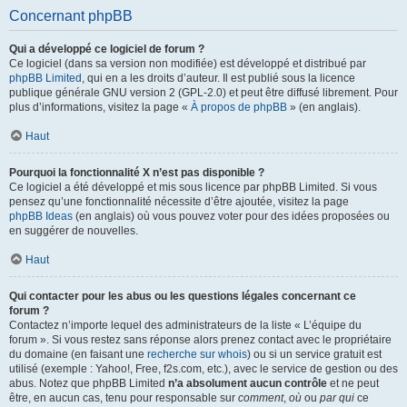
Concernant phpBB
Qui a développé ce logiciel de forum ?
Ce logiciel (dans sa version non modifiée) est développé et distribué par
phpBB Limited
, qui en a les droits d’auteur. Il est publié sous la licence
publique générale GNU version 2 (GPL-2.0) et peut être diffusé librement. Pour
plus d’informations, visitez la page «
À propos de phpBB
» (en anglais).
Haut
Pourquoi la fonctionnalité X n’est pas disponible ?
Ce logiciel a été développé et mis sous licence par phpBB Limited. Si vous
pensez qu’une fonctionnalité nécessite d’être ajoutée, visitez la page
phpBB Ideas
(en anglais) où vous pouvez voter pour des idées proposées ou
en suggérer de nouvelles.
Haut
Qui contacter pour les abus ou les questions légales concernant ce
forum ?
Contactez n’importe lequel des administrateurs de la liste « L’équipe du
forum ». Si vous restez sans réponse alors prenez contact avec le propriétaire
du domaine (en faisant une
recherche sur whois
) ou si un service gratuit est
utilisé (exemple : Yahoo!, Free, f2s.com, etc.), avec le service de gestion ou des
abus. Notez que phpBB Limited
n’a absolument aucun contrôle
et ne peut
être, en aucun cas, tenu pour responsable sur
comment
,
où
ou
par qui
ce