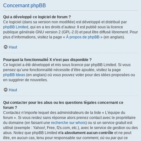
Concernant phpBB
Qui a développé ce logiciel de forum ?
Ce logiciel (dans sa version non modifiée) est développé et distribué par
phpBB Limited
, qui en a les droits d’auteur. Il est publié sous la licence
publique générale GNU version 2 (GPL-2.0) et peut être diffusé librement. Pour
plus d’informations, visitez la page «
À propos de phpBB
» (en anglais).
Haut
Pourquoi la fonctionnalité X n’est pas disponible ?
Ce logiciel a été développé et mis sous licence par phpBB Limited. Si vous
pensez qu’une fonctionnalité nécessite d’être ajoutée, visitez la page
phpBB Ideas
(en anglais) où vous pouvez voter pour des idées proposées ou
en suggérer de nouvelles.
Haut
Qui contacter pour les abus ou les questions légales concernant ce
forum ?
Contactez n’importe lequel des administrateurs de la liste « L’équipe du
forum ». Si vous restez sans réponse alors prenez contact avec le propriétaire
du domaine (en faisant une
recherche sur whois
) ou si un service gratuit est
utilisé (exemple : Yahoo!, Free, f2s.com, etc.), avec le service de gestion ou des
abus. Notez que phpBB Limited
n’a absolument aucun contrôle
et ne peut
être, en aucun cas, tenu pour responsable sur
comment
,
où
ou
par qui
ce