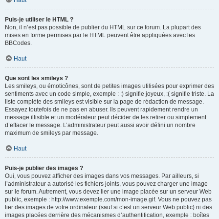
Haut
Puis-je utiliser le HTML ?
Non, il n’est pas possible de publier du HTML sur ce forum. La plupart des
mises en forme permises par le HTML peuvent être appliquées avec les
BBCodes.
Haut
Que sont les smileys ?
Les smileys, ou émoticônes, sont de petites images utilisées pour exprimer des
sentiments avec un code simple, exemple : :) signifie joyeux, :( signifie triste. La
liste complète des smileys est visible sur la page de rédaction de message.
Essayez toutefois de ne pas en abuser. Ils peuvent rapidement rendre un
message illisible et un modérateur peut décider de les retirer ou simplement
d’effacer le message. L’administrateur peut aussi avoir défini un nombre
maximum de smileys par message.
Haut
Puis-je publier des images ?
Oui, vous pouvez afficher des images dans vos messages. Par ailleurs, si
l’administrateur a autorisé les fichiers joints, vous pouvez charger une image
sur le forum. Autrement, vous devez lier une image placée sur un serveur Web
public, exemple : http://www.exemple.com/mon-image.gif. Vous ne pouvez pas
lier des images de votre ordinateur (sauf si c’est un serveur Web public) ni des
images placées derrière des mécanismes d’authentification, exemple : boîtes