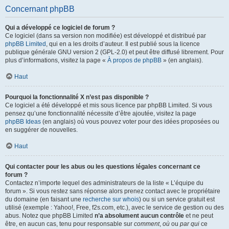
Concernant phpBB
Qui a développé ce logiciel de forum ?
Ce logiciel (dans sa version non modifiée) est développé et distribué par
phpBB Limited
, qui en a les droits d’auteur. Il est publié sous la licence
publique générale GNU version 2 (GPL-2.0) et peut être diffusé librement. Pour
plus d’informations, visitez la page «
À propos de phpBB
» (en anglais).
Haut
Pourquoi la fonctionnalité X n’est pas disponible ?
Ce logiciel a été développé et mis sous licence par phpBB Limited. Si vous
pensez qu’une fonctionnalité nécessite d’être ajoutée, visitez la page
phpBB Ideas
(en anglais) où vous pouvez voter pour des idées proposées ou
en suggérer de nouvelles.
Haut
Qui contacter pour les abus ou les questions légales concernant ce
forum ?
Contactez n’importe lequel des administrateurs de la liste « L’équipe du
forum ». Si vous restez sans réponse alors prenez contact avec le propriétaire
du domaine (en faisant une
recherche sur whois
) ou si un service gratuit est
utilisé (exemple : Yahoo!, Free, f2s.com, etc.), avec le service de gestion ou des
abus. Notez que phpBB Limited
n’a absolument aucun contrôle
et ne peut
être, en aucun cas, tenu pour responsable sur
comment
,
où
ou
par qui
ce