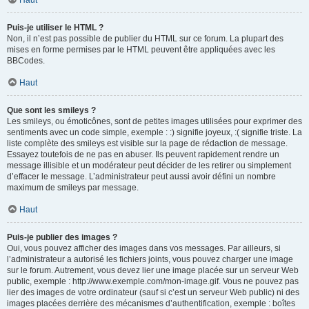
Haut
Puis-je utiliser le HTML ?
Non, il n’est pas possible de publier du HTML sur ce forum. La plupart des
mises en forme permises par le HTML peuvent être appliquées avec les
BBCodes.
Haut
Que sont les smileys ?
Les smileys, ou émoticônes, sont de petites images utilisées pour exprimer des
sentiments avec un code simple, exemple : :) signifie joyeux, :( signifie triste. La
liste complète des smileys est visible sur la page de rédaction de message.
Essayez toutefois de ne pas en abuser. Ils peuvent rapidement rendre un
message illisible et un modérateur peut décider de les retirer ou simplement
d’effacer le message. L’administrateur peut aussi avoir défini un nombre
maximum de smileys par message.
Haut
Puis-je publier des images ?
Oui, vous pouvez afficher des images dans vos messages. Par ailleurs, si
l’administrateur a autorisé les fichiers joints, vous pouvez charger une image
sur le forum. Autrement, vous devez lier une image placée sur un serveur Web
public, exemple : http://www.exemple.com/mon-image.gif. Vous ne pouvez pas
lier des images de votre ordinateur (sauf si c’est un serveur Web public) ni des
images placées derrière des mécanismes d’authentification, exemple : boîtes