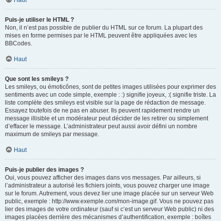
Haut
Puis-je utiliser le HTML ?
Non, il n’est pas possible de publier du HTML sur ce forum. La plupart des
mises en forme permises par le HTML peuvent être appliquées avec les
BBCodes.
Haut
Que sont les smileys ?
Les smileys, ou émoticônes, sont de petites images utilisées pour exprimer des
sentiments avec un code simple, exemple : :) signifie joyeux, :( signifie triste. La
liste complète des smileys est visible sur la page de rédaction de message.
Essayez toutefois de ne pas en abuser. Ils peuvent rapidement rendre un
message illisible et un modérateur peut décider de les retirer ou simplement
d’effacer le message. L’administrateur peut aussi avoir défini un nombre
maximum de smileys par message.
Haut
Puis-je publier des images ?
Oui, vous pouvez afficher des images dans vos messages. Par ailleurs, si
l’administrateur a autorisé les fichiers joints, vous pouvez charger une image
sur le forum. Autrement, vous devez lier une image placée sur un serveur Web
public, exemple : http://www.exemple.com/mon-image.gif. Vous ne pouvez pas
lier des images de votre ordinateur (sauf si c’est un serveur Web public) ni des
images placées derrière des mécanismes d’authentification, exemple : boîtes