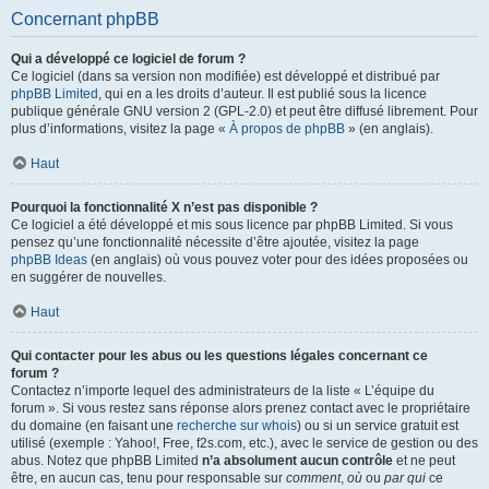
Concernant phpBB
Qui a développé ce logiciel de forum ?
Ce logiciel (dans sa version non modifiée) est développé et distribué par
phpBB Limited
, qui en a les droits d’auteur. Il est publié sous la licence
publique générale GNU version 2 (GPL-2.0) et peut être diffusé librement. Pour
plus d’informations, visitez la page «
À propos de phpBB
» (en anglais).
Haut
Pourquoi la fonctionnalité X n’est pas disponible ?
Ce logiciel a été développé et mis sous licence par phpBB Limited. Si vous
pensez qu’une fonctionnalité nécessite d’être ajoutée, visitez la page
phpBB Ideas
(en anglais) où vous pouvez voter pour des idées proposées ou
en suggérer de nouvelles.
Haut
Qui contacter pour les abus ou les questions légales concernant ce
forum ?
Contactez n’importe lequel des administrateurs de la liste « L’équipe du
forum ». Si vous restez sans réponse alors prenez contact avec le propriétaire
du domaine (en faisant une
recherche sur whois
) ou si un service gratuit est
utilisé (exemple : Yahoo!, Free, f2s.com, etc.), avec le service de gestion ou des
abus. Notez que phpBB Limited
n’a absolument aucun contrôle
et ne peut
être, en aucun cas, tenu pour responsable sur
comment
,
où
ou
par qui
ce