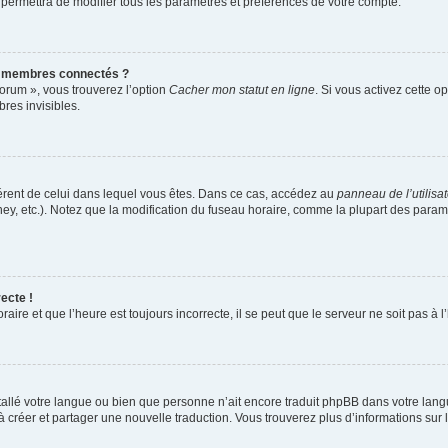
 permettra de modifier tous les paramètres et préférences de votre compte.
s membres connectés ?
forum », vous trouverez l’option
Cacher mon statut en ligne
. Si vous activez cette o
es invisibles.
ifférent de celui dans lequel vous êtes. Dans ce cas, accédez au
panneau de l’utilisa
ney, etc.). Notez que la modification du fuseau horaire, comme la plupart des para
ecte !
aire et que l’heure est toujours incorrecte, il se peut que le serveur ne soit pas à
installé votre langue ou bien que personne n’ait encore traduit phpBB dans votre l
s à créer et partager une nouvelle traduction. Vous trouverez plus d’informations sur l