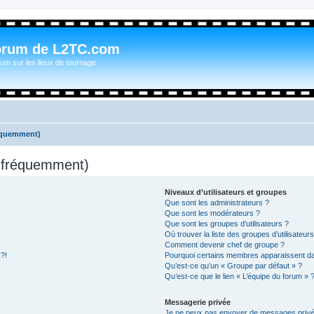
orum de L2TC.com
um sur les lieux de tournage
réquemment)
s fréquemment)
Niveaux d’utilisateurs et groupes
Que sont les administrateurs ?
Que sont les modérateurs ?
Que sont les groupes d’utilisateurs ?
Où trouver la liste des groupes d’utilisateur
Comment devenir chef de groupe ?
 ?!
Pourquoi certains membres apparaissent dan
Qu’est-ce qu’un « Groupe par défaut » ?
Qu’est-ce que le lien « L’équipe du forum » 
Messagerie privée
Je ne peux pas envoyer de messages privé