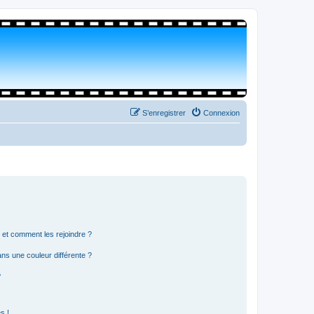
S’enregistrer
Connexion
s et comment les rejoindre ?
s une couleur différente ?
?
s !