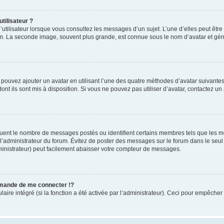
tilisateur ?
utilisateur lorsque vous consultez les messages d’un sujet. L’une d’elles peut êtr
rum. La seconde image, souvent plus grande, est connue sous le nom d’avatar et 
s pouvez ajouter un avatar en utilisant l’une des quatre méthodes d’avatar suivantes 
ont ils sont mis à disposition. Si vous ne pouvez pas utiliser d’avatar, contactez un
iquent le nombre de messages postés ou identifient certains membres tels que les 
ar l’administrateur du forum. Évitez de poster des messages sur le forum dans le seu
ministrateur) peut facilement abaisser votre compteur de messages.
mande de me connecter !?
re intégré (si la fonction a été activée par l’administrateur). Ceci pour empêcher l’u