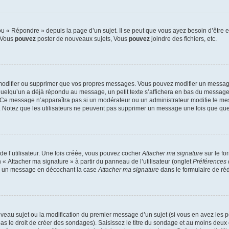
 « Répondre » depuis la page d’un sujet. Il se peut que vous ayez besoin d’être e
: Vous
pouvez
poster de nouveaux sujets, Vous
pouvez
joindre des fichiers, etc.
modifier ou supprimer que vos propres messages. Vous pouvez modifier un message
lqu’un a déjà répondu au message, un petit texte s’affichera en bas du message ind
n. Ce message n’apparaîtra pas si un modérateur ou un administrateur modifie le mes
ive. Notez que les utilisateurs ne peuvent pas supprimer un message une fois que qu
e l’utilisateur. Une fois créée, vous pouvez cocher
Attacher ma signature
sur le fo
 « Attacher ma signature » à partir du panneau de l’utilisateur (onglet
Préférences 
 à un message en décochant la case
Attacher ma signature
dans le formulaire de ré
ouveau sujet ou la modification du premier message d’un sujet (si vous en avez les p
 le droit de créer des sondages). Saisissez le titre du sondage et au moins deux o