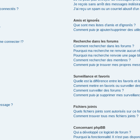
Je reçois sans arrêt des messages indésira
 connectés ?
J’ai reçu un spam ou un courriel abusif d’u
Amis et ignorés
Que sont mes listes d’amis et d’ignorés ?
?
Comment puis-je ajouter/supprimer des utilis
Recherche dans les forums
e connecter !?
Comment rechercher dans les forums ?
Pourquoi ma recherche ne renvoie aucun ré
Pourquoi ma recherche renvoie une page bl
Comment rechercher des membres ?
Comment puis-je trouver mes propres mess
Surveillance et favoris
Quelle est la différence entre les favoris et l
Comment mettre en favoris ou surveiller des
Comment surveiller des forums ?
Comment puis-je supprimer mes surveillanc
message ?
Fichiers joints
Quels fichiers joints sont autorisés sur ce f
Comment trouver tous mes fichiers joints ?
Concernant phpBB
Qui a développé ce logiciel de forum ?
Pourquoi la fonctionnalité X n’est pas dispon