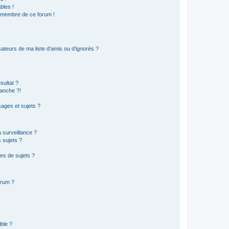
bles !
n membre de ce forum !
ateurs de ma liste d’amis ou d’ignorés ?
sultat ?
anche ?!
ages et sujets ?
a surveillance ?
 sujets ?
es de sujets ?
orum ?
ible ?