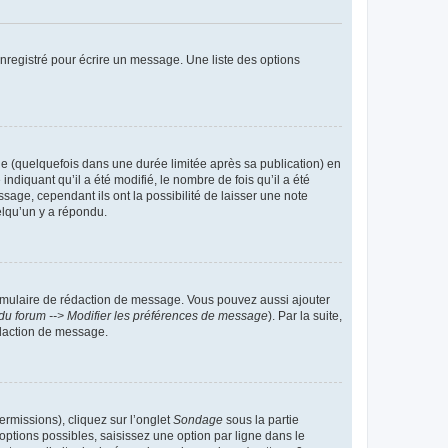
nregistré pour écrire un message. Une liste des options
 (quelquefois dans une durée limitée après sa publication) en
iquant qu’il a été modifié, le nombre de fois qu’il a été
sage, cependant ils ont la possibilité de laisser une note
elqu’un y a répondu.
rmulaire de rédaction de message. Vous pouvez aussi ajouter
du forum --> Modifier les préférences de message
). Par la suite,
daction de message.
ermissions), cliquez sur l’onglet
Sondage
sous la partie
ptions possibles, saisissez une option par ligne dans le