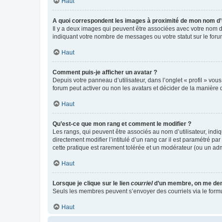
Haut
A quoi correspondent les images à proximité de mon nom d’u
Il y a deux images qui peuvent être associées avec votre nom d’
indiquant votre nombre de messages ou votre statut sur le fo
Haut
Comment puis-je afficher un avatar ?
Depuis votre panneau d’utilisateur, dans l’onglet « profil » vou
forum peut activer ou non les avatars et décider de la manière d
Haut
Qu’est-ce que mon rang et comment le modifier ?
Les rangs, qui peuvent être associés au nom d’utilisateur, ind
directement modifier l’intitulé d’un rang car il est paramétré p
cette pratique est rarement tolérée et un modérateur (ou un ad
Haut
Lorsque je clique sur le lien
courriel
d’un membre, on me de
Seuls les membres peuvent s’envoyer des courriels via le formulai
Haut