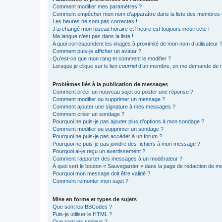
Comment modifier mes paramètres ?
Comment empêcher mon nom d’apparaître dans la liste des membres
Les heures ne sont pas correctes !
J’ai changé mon fuseau horaire et l’heure est toujours incorrecte !
Ma langue n’est pas dans la liste !
A quoi correspondent les images à proximité de mon nom d’utilisateur 
Comment puis-je afficher un avatar ?
Qu’est-ce que mon rang et comment le modifier ?
Lorsque je clique sur le lien
courriel
d’un membre, on me demande de m
Problèmes liés à la publication de messages
Comment créer un nouveau sujet ou poster une réponse ?
Comment modifier ou supprimer un message ?
Comment ajouter une signature à mes messages ?
Comment créer un sondage ?
Pourquoi ne puis-je pas ajouter plus d’options à mon sondage ?
Comment modifier ou supprimer un sondage ?
Pourquoi ne puis-je pas accéder à un forum ?
Pourquoi ne puis-je pas joindre des fichiers à mon message ?
Pourquoi ai-je reçu un avertissement ?
Comment rapporter des messages à un modérateur ?
À quoi sert le bouton « Sauvegarder » dans la page de rédaction de 
Pourquoi mon message doit être validé ?
Comment remonter mon sujet ?
Mise en forme et types de sujets
Que sont les BBCodes ?
Puis-je utiliser le HTML ?
Que sont les smileys ?