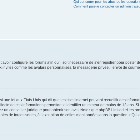
Qui contacter pour les abus ou les questio
Comment puis-je contacter un administrateu
t avoir configuré les forums afin qu’il soit nécessaire de s’enregistrer pour poster
x invités comme les avatars personnalisés, la messagerie privée, l’envoi de courri
t une loi aux États-Unis qui dit que les sites Internet pouvant recueillir des infor
ollecte de ces informations permettant d’identifier un mineur de moins de 13 ans. S
tez un conseiller juridique pour obtenir son avis. Notez que phpBB Limited et les pr
gales de toutes sortes, à l’exception de celles mentionnées dans la question « Qui