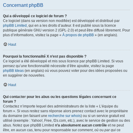
Concernant phpBB
Qui a développé ce logiciel de forum ?
Ce logiciel (dans sa version non modifiée) est développé et distribué par
phpBB Limited
, qui en a les droits d’auteur. Il est publié sous la licence
publique générale GNU version 2 (GPL-2.0) et peut être diffusé librement. Pour
plus d’informations, visitez la page «
À propos de phpBB
» (en anglais).
Haut
Pourquoi la fonctionnalité X n’est pas disponible ?
Ce logiciel a été développé et mis sous licence par phpBB Limited. Si vous
pensez qu’une fonctionnalité nécessite d’être ajoutée, visitez la page
phpBB Ideas
(en anglais) où vous pouvez voter pour des idées proposées ou
en suggérer de nouvelles.
Haut
Qui contacter pour les abus ou les questions légales concernant ce
forum ?
Contactez n’importe lequel des administrateurs de la liste « L’équipe du
forum ». Si vous restez sans réponse alors prenez contact avec le propriétaire
du domaine (en faisant une
recherche sur whois
) ou si un service gratuit est
utilisé (exemple : Yahoo!, Free, f2s.com, etc.), avec le service de gestion ou des
abus. Notez que phpBB Limited
n’a absolument aucun contrôle
et ne peut
être, en aucun cas, tenu pour responsable sur
comment
,
où
ou
par qui
ce