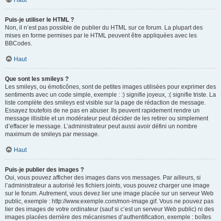
Haut
Puis-je utiliser le HTML ?
Non, il n’est pas possible de publier du HTML sur ce forum. La plupart des
mises en forme permises par le HTML peuvent être appliquées avec les
BBCodes.
Haut
Que sont les smileys ?
Les smileys, ou émoticônes, sont de petites images utilisées pour exprimer des
sentiments avec un code simple, exemple : :) signifie joyeux, :( signifie triste. La
liste complète des smileys est visible sur la page de rédaction de message.
Essayez toutefois de ne pas en abuser. Ils peuvent rapidement rendre un
message illisible et un modérateur peut décider de les retirer ou simplement
d’effacer le message. L’administrateur peut aussi avoir défini un nombre
maximum de smileys par message.
Haut
Puis-je publier des images ?
Oui, vous pouvez afficher des images dans vos messages. Par ailleurs, si
l’administrateur a autorisé les fichiers joints, vous pouvez charger une image
sur le forum. Autrement, vous devez lier une image placée sur un serveur Web
public, exemple : http://www.exemple.com/mon-image.gif. Vous ne pouvez pas
lier des images de votre ordinateur (sauf si c’est un serveur Web public) ni des
images placées derrière des mécanismes d’authentification, exemple : boîtes