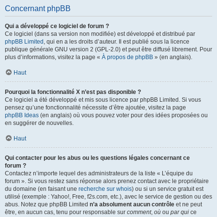
Concernant phpBB
Qui a développé ce logiciel de forum ?
Ce logiciel (dans sa version non modifiée) est développé et distribué par
phpBB Limited
, qui en a les droits d’auteur. Il est publié sous la licence
publique générale GNU version 2 (GPL-2.0) et peut être diffusé librement. Pour
plus d’informations, visitez la page «
À propos de phpBB
» (en anglais).
Haut
Pourquoi la fonctionnalité X n’est pas disponible ?
Ce logiciel a été développé et mis sous licence par phpBB Limited. Si vous
pensez qu’une fonctionnalité nécessite d’être ajoutée, visitez la page
phpBB Ideas
(en anglais) où vous pouvez voter pour des idées proposées ou
en suggérer de nouvelles.
Haut
Qui contacter pour les abus ou les questions légales concernant ce
forum ?
Contactez n’importe lequel des administrateurs de la liste « L’équipe du
forum ». Si vous restez sans réponse alors prenez contact avec le propriétaire
du domaine (en faisant une
recherche sur whois
) ou si un service gratuit est
utilisé (exemple : Yahoo!, Free, f2s.com, etc.), avec le service de gestion ou des
abus. Notez que phpBB Limited
n’a absolument aucun contrôle
et ne peut
être, en aucun cas, tenu pour responsable sur
comment
,
où
ou
par qui
ce