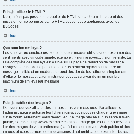
Haut
Puis-je utiliser le HTML ?
Non, il n’est pas possible de publier du HTML sur ce forum. La plupart des
mises en forme permises par le HTML peuvent être appliquées avec les
BBCodes.
Haut
Que sont les smileys ?
Les smileys, ou émoticônes, sont de petites images utilisées pour exprimer des
sentiments avec un code simple, exemple : :) signifie joyeux, :( signifie triste. La
liste complète des smileys est visible sur la page de rédaction de message.
Essayez toutefois de ne pas en abuser. Ils peuvent rapidement rendre un
message illisible et un modérateur peut décider de les retirer ou simplement
d’effacer le message. L’administrateur peut aussi avoir défini un nombre
maximum de smileys par message.
Haut
Puis-je publier des images ?
Oui, vous pouvez afficher des images dans vos messages. Par ailleurs, si
l’administrateur a autorisé les fichiers joints, vous pouvez charger une image
sur le forum. Autrement, vous devez lier une image placée sur un serveur Web
public, exemple : http://www.exemple.com/mon-image.gif. Vous ne pouvez pas
lier des images de votre ordinateur (sauf si c’est un serveur Web public) ni des
images placées derrière des mécanismes d’authentification, exemple : boîtes