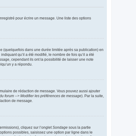
nregistré pour écrire un message. Une liste des options
 (quelquefois dans une durée limitée après sa publication) en
iquant qu’il a été modifié, le nombre de fois qu’il a été
sage, cependant ils ont la possibilité de laisser une note
elqu’un y a répondu.
rmulaire de rédaction de message. Vous pouvez aussi ajouter
du forum --> Modifier les préférences de message
). Par la suite,
daction de message.
ermissions), cliquez sur l’onglet
Sondage
sous la partie
ptions possibles, saisissez une option par ligne dans le