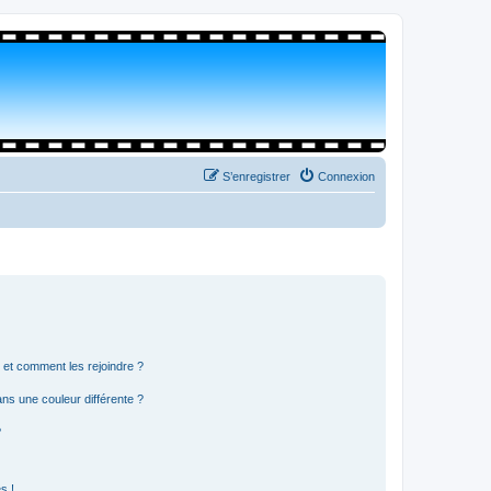
S’enregistrer
Connexion
s et comment les rejoindre ?
s une couleur différente ?
?
s !