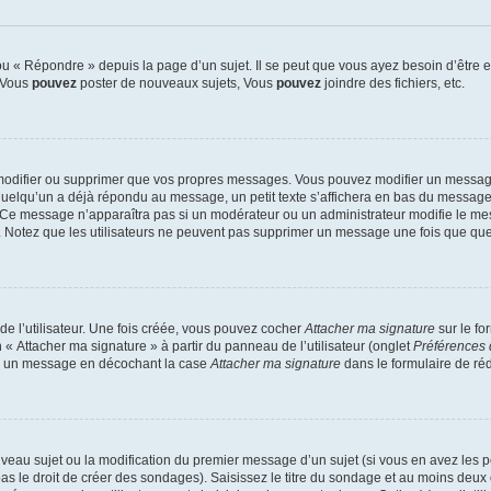
 « Répondre » depuis la page d’un sujet. Il se peut que vous ayez besoin d’être e
: Vous
pouvez
poster de nouveaux sujets, Vous
pouvez
joindre des fichiers, etc.
modifier ou supprimer que vos propres messages. Vous pouvez modifier un message
lqu’un a déjà répondu au message, un petit texte s’affichera en bas du message ind
n. Ce message n’apparaîtra pas si un modérateur ou un administrateur modifie le mes
ive. Notez que les utilisateurs ne peuvent pas supprimer un message une fois que qu
e l’utilisateur. Une fois créée, vous pouvez cocher
Attacher ma signature
sur le fo
 « Attacher ma signature » à partir du panneau de l’utilisateur (onglet
Préférences 
 à un message en décochant la case
Attacher ma signature
dans le formulaire de ré
ouveau sujet ou la modification du premier message d’un sujet (si vous en avez les p
 le droit de créer des sondages). Saisissez le titre du sondage et au moins deux o