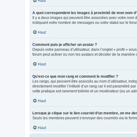
Haut
A quoi correspondent les images à proximité de mon nom d’u
Il y a deux images qui peuvent être associées avec votre nom d’
indiquant votre nombre de messages ou votre statut sur le fo
Haut
Comment puis-je afficher un avatar ?
Depuis votre panneau d’utilisateur, dans l’onglet « profil » vou
forum peut activer ou non les avatars et décider de la manière d
Haut
Qu’est-ce que mon rang et comment le modifier ?
Les rangs, qui peuvent être associés au nom d’utilisateur, ind
directement modifier l’intitulé d’un rang car il est paramétré p
cette pratique est rarement tolérée et un modérateur (ou un ad
Haut
Lorsque je clique sur le lien
courriel
d’un membre, on me de
Seuls les membres peuvent s’envoyer des courriels via le formulai
Haut