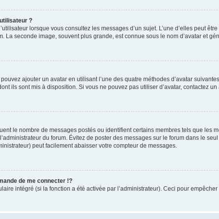
tilisateur ?
utilisateur lorsque vous consultez les messages d’un sujet. L’une d’elles peut êtr
rum. La seconde image, souvent plus grande, est connue sous le nom d’avatar et 
s pouvez ajouter un avatar en utilisant l’une des quatre méthodes d’avatar suivantes 
ont ils sont mis à disposition. Si vous ne pouvez pas utiliser d’avatar, contactez un
iquent le nombre de messages postés ou identifient certains membres tels que les 
ar l’administrateur du forum. Évitez de poster des messages sur le forum dans le seu
ministrateur) peut facilement abaisser votre compteur de messages.
mande de me connecter !?
re intégré (si la fonction a été activée par l’administrateur). Ceci pour empêcher l’u