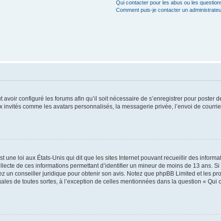
Qui contacter pour les abus ou les questio
Comment puis-je contacter un administrateu
t avoir configuré les forums afin qu’il soit nécessaire de s’enregistrer pour poster
x invités comme les avatars personnalisés, la messagerie privée, l’envoi de courri
t une loi aux États-Unis qui dit que les sites Internet pouvant recueillir des infor
ollecte de ces informations permettant d’identifier un mineur de moins de 13 ans. S
tez un conseiller juridique pour obtenir son avis. Notez que phpBB Limited et les pr
gales de toutes sortes, à l’exception de celles mentionnées dans la question « Qui