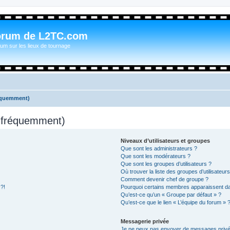
orum de L2TC.com
um sur les lieux de tournage
réquemment)
s fréquemment)
Niveaux d’utilisateurs et groupes
Que sont les administrateurs ?
Que sont les modérateurs ?
Que sont les groupes d’utilisateurs ?
Où trouver la liste des groupes d’utilisateur
Comment devenir chef de groupe ?
 ?!
Pourquoi certains membres apparaissent dan
Qu’est-ce qu’un « Groupe par défaut » ?
Qu’est-ce que le lien « L’équipe du forum » 
Messagerie privée
Je ne peux pas envoyer de messages privé