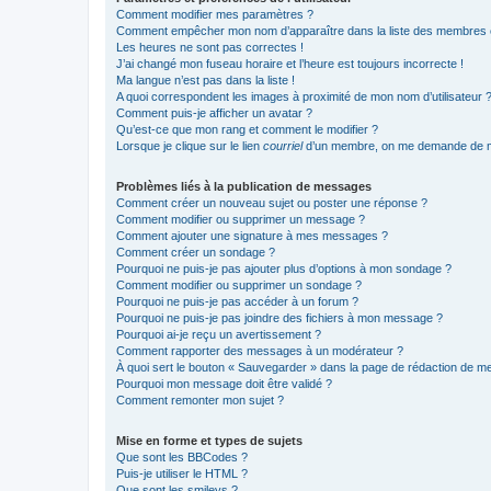
Comment modifier mes paramètres ?
Comment empêcher mon nom d’apparaître dans la liste des membres
Les heures ne sont pas correctes !
J’ai changé mon fuseau horaire et l’heure est toujours incorrecte !
Ma langue n’est pas dans la liste !
A quoi correspondent les images à proximité de mon nom d’utilisateur 
Comment puis-je afficher un avatar ?
Qu’est-ce que mon rang et comment le modifier ?
Lorsque je clique sur le lien
courriel
d’un membre, on me demande de m
Problèmes liés à la publication de messages
Comment créer un nouveau sujet ou poster une réponse ?
Comment modifier ou supprimer un message ?
Comment ajouter une signature à mes messages ?
Comment créer un sondage ?
Pourquoi ne puis-je pas ajouter plus d’options à mon sondage ?
Comment modifier ou supprimer un sondage ?
Pourquoi ne puis-je pas accéder à un forum ?
Pourquoi ne puis-je pas joindre des fichiers à mon message ?
Pourquoi ai-je reçu un avertissement ?
Comment rapporter des messages à un modérateur ?
À quoi sert le bouton « Sauvegarder » dans la page de rédaction de 
Pourquoi mon message doit être validé ?
Comment remonter mon sujet ?
Mise en forme et types de sujets
Que sont les BBCodes ?
Puis-je utiliser le HTML ?
Que sont les smileys ?