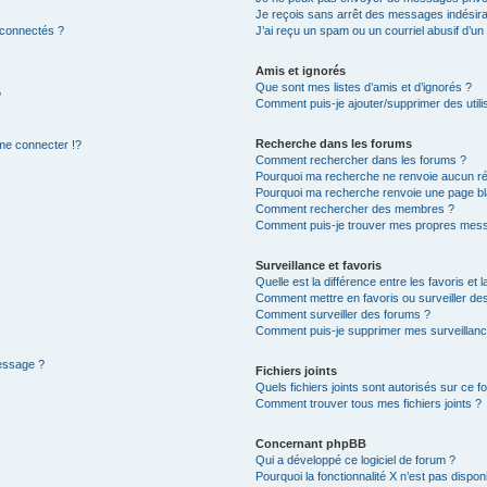
Je reçois sans arrêt des messages indésira
 connectés ?
J’ai reçu un spam ou un courriel abusif d’u
Amis et ignorés
Que sont mes listes d’amis et d’ignorés ?
?
Comment puis-je ajouter/supprimer des utilis
Recherche dans les forums
e connecter !?
Comment rechercher dans les forums ?
Pourquoi ma recherche ne renvoie aucun ré
Pourquoi ma recherche renvoie une page bl
Comment rechercher des membres ?
Comment puis-je trouver mes propres mess
Surveillance et favoris
Quelle est la différence entre les favoris et l
Comment mettre en favoris ou surveiller des
Comment surveiller des forums ?
Comment puis-je supprimer mes surveillanc
message ?
Fichiers joints
Quels fichiers joints sont autorisés sur ce f
Comment trouver tous mes fichiers joints ?
Concernant phpBB
Qui a développé ce logiciel de forum ?
Pourquoi la fonctionnalité X n’est pas dispon