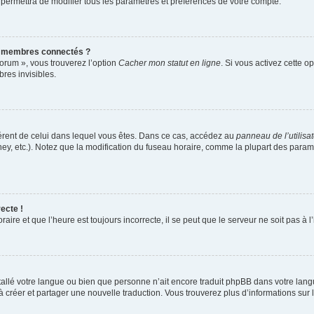
 permettra de modifier tous les paramètres et préférences de votre compte.
s membres connectés ?
forum », vous trouverez l’option
Cacher mon statut en ligne
. Si vous activez cette o
es invisibles.
ifférent de celui dans lequel vous êtes. Dans ce cas, accédez au
panneau de l’utilisa
ney, etc.). Notez que la modification du fuseau horaire, comme la plupart des para
ecte !
aire et que l’heure est toujours incorrecte, il se peut que le serveur ne soit pas à
installé votre langue ou bien que personne n’ait encore traduit phpBB dans votre l
s à créer et partager une nouvelle traduction. Vous trouverez plus d’informations sur l