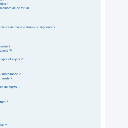
bles !
n membre de ce forum !
ateurs de ma liste d’amis ou d’ignorés ?
sultat ?
anche ?!
ages et sujets ?
a surveillance ?
 sujets ?
es de sujets ?
orum ?
ible ?