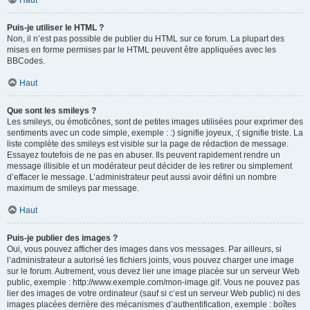
Haut
Puis-je utiliser le HTML ?
Non, il n’est pas possible de publier du HTML sur ce forum. La plupart des
mises en forme permises par le HTML peuvent être appliquées avec les
BBCodes.
Haut
Que sont les smileys ?
Les smileys, ou émoticônes, sont de petites images utilisées pour exprimer des
sentiments avec un code simple, exemple : :) signifie joyeux, :( signifie triste. La
liste complète des smileys est visible sur la page de rédaction de message.
Essayez toutefois de ne pas en abuser. Ils peuvent rapidement rendre un
message illisible et un modérateur peut décider de les retirer ou simplement
d’effacer le message. L’administrateur peut aussi avoir défini un nombre
maximum de smileys par message.
Haut
Puis-je publier des images ?
Oui, vous pouvez afficher des images dans vos messages. Par ailleurs, si
l’administrateur a autorisé les fichiers joints, vous pouvez charger une image
sur le forum. Autrement, vous devez lier une image placée sur un serveur Web
public, exemple : http://www.exemple.com/mon-image.gif. Vous ne pouvez pas
lier des images de votre ordinateur (sauf si c’est un serveur Web public) ni des
images placées derrière des mécanismes d’authentification, exemple : boîtes