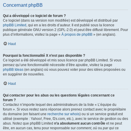
Concernant phpBB
Qui a développé ce logiciel de forum ?
Ce logiciel (dans sa version non modifiée) est développé et distribué par
phpBB Limited
, qui en a les droits d’auteur. Il est publié sous la licence
publique générale GNU version 2 (GPL-2.0) et peut être diffusé librement. Pour
plus d’informations, visitez la page «
À propos de phpBB
» (en anglais).
Haut
Pourquoi la fonctionnalité X n’est pas disponible ?
Ce logiciel a été développé et mis sous licence par phpBB Limited. Si vous
pensez qu’une fonctionnalité nécessite d’être ajoutée, visitez la page
phpBB Ideas
(en anglais) où vous pouvez voter pour des idées proposées ou
en suggérer de nouvelles.
Haut
Qui contacter pour les abus ou les questions légales concernant ce
forum ?
Contactez n’importe lequel des administrateurs de la liste « L’équipe du
forum ». Si vous restez sans réponse alors prenez contact avec le propriétaire
du domaine (en faisant une
recherche sur whois
) ou si un service gratuit est
utilisé (exemple : Yahoo!, Free, f2s.com, etc.), avec le service de gestion ou des
abus. Notez que phpBB Limited
n’a absolument aucun contrôle
et ne peut
être, en aucun cas, tenu pour responsable sur
comment
,
où
ou
par qui
ce