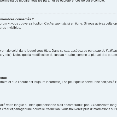
 permettra de modifier tous les paramètres et préférences de votre compte.
s membres connectés ?
forum », vous trouverez l’option
Cacher mon statut en ligne
. Si vous activez cette o
es invisibles.
ifférent de celui dans lequel vous êtes. Dans ce cas, accédez au
panneau de l’utilisa
ney, etc.). Notez que la modification du fuseau horaire, comme la plupart des para
ecte !
aire et que l’heure est toujours incorrecte, il se peut que le serveur ne soit pas à
installé votre langue ou bien que personne n’ait encore traduit phpBB dans votre l
s à créer et partager une nouvelle traduction. Vous trouverez plus d’informations sur l