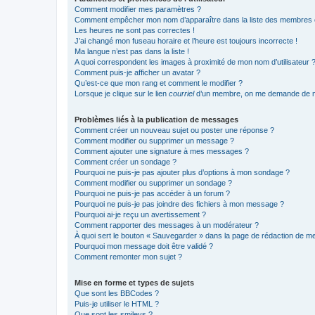
Comment modifier mes paramètres ?
Comment empêcher mon nom d’apparaître dans la liste des membres
Les heures ne sont pas correctes !
J’ai changé mon fuseau horaire et l’heure est toujours incorrecte !
Ma langue n’est pas dans la liste !
A quoi correspondent les images à proximité de mon nom d’utilisateur 
Comment puis-je afficher un avatar ?
Qu’est-ce que mon rang et comment le modifier ?
Lorsque je clique sur le lien
courriel
d’un membre, on me demande de m
Problèmes liés à la publication de messages
Comment créer un nouveau sujet ou poster une réponse ?
Comment modifier ou supprimer un message ?
Comment ajouter une signature à mes messages ?
Comment créer un sondage ?
Pourquoi ne puis-je pas ajouter plus d’options à mon sondage ?
Comment modifier ou supprimer un sondage ?
Pourquoi ne puis-je pas accéder à un forum ?
Pourquoi ne puis-je pas joindre des fichiers à mon message ?
Pourquoi ai-je reçu un avertissement ?
Comment rapporter des messages à un modérateur ?
À quoi sert le bouton « Sauvegarder » dans la page de rédaction de 
Pourquoi mon message doit être validé ?
Comment remonter mon sujet ?
Mise en forme et types de sujets
Que sont les BBCodes ?
Puis-je utiliser le HTML ?
Que sont les smileys ?