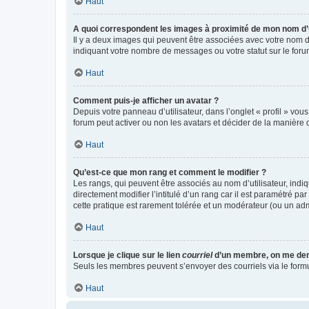
Haut
A quoi correspondent les images à proximité de mon nom d’u
Il y a deux images qui peuvent être associées avec votre nom d’
indiquant votre nombre de messages ou votre statut sur le fo
Haut
Comment puis-je afficher un avatar ?
Depuis votre panneau d’utilisateur, dans l’onglet « profil » vou
forum peut activer ou non les avatars et décider de la manière d
Haut
Qu’est-ce que mon rang et comment le modifier ?
Les rangs, qui peuvent être associés au nom d’utilisateur, ind
directement modifier l’intitulé d’un rang car il est paramétré p
cette pratique est rarement tolérée et un modérateur (ou un ad
Haut
Lorsque je clique sur le lien
courriel
d’un membre, on me de
Seuls les membres peuvent s’envoyer des courriels via le formulai
Haut