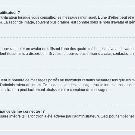
tilisateur ?
utilisateur lorsque vous consultez les messages d’un sujet. L’une d’elles peut êtr
rum. La seconde image, souvent plus grande, est connue sous le nom d’avatar et 
s pouvez ajouter un avatar en utilisant l’une des quatre méthodes d’avatar suivantes 
ont ils sont mis à disposition. Si vous ne pouvez pas utiliser d’avatar, contactez un
iquent le nombre de messages postés ou identifient certains membres tels que les 
ar l’administrateur du forum. Évitez de poster des messages sur le forum dans le seu
ministrateur) peut facilement abaisser votre compteur de messages.
mande de me connecter !?
re intégré (si la fonction a été activée par l’administrateur). Ceci pour empêcher l’u