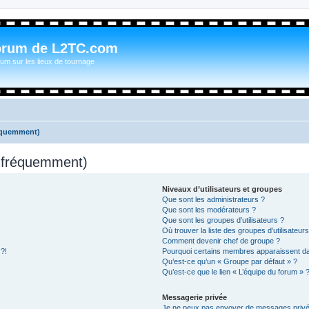
orum de L2TC.com
um sur les lieux de tournage
réquemment)
s fréquemment)
Niveaux d’utilisateurs et groupes
Que sont les administrateurs ?
Que sont les modérateurs ?
Que sont les groupes d’utilisateurs ?
Où trouver la liste des groupes d’utilisateur
Comment devenir chef de groupe ?
 ?!
Pourquoi certains membres apparaissent dan
Qu’est-ce qu’un « Groupe par défaut » ?
Qu’est-ce que le lien « L’équipe du forum » 
Messagerie privée
Je ne peux pas envoyer de messages privé