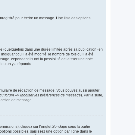
nregistré pour écrire un message. Une liste des options
 (quelquefois dans une durée limitée après sa publication) en
iquant qu’il a été modifié, le nombre de fois qu’il a été
sage, cependant ils ont la possibilité de laisser une note
elqu’un y a répondu.
rmulaire de rédaction de message. Vous pouvez aussi ajouter
du forum --> Modifier les préférences de message
). Par la suite,
daction de message.
ermissions), cliquez sur l’onglet
Sondage
sous la partie
ptions possibles, saisissez une option par ligne dans le