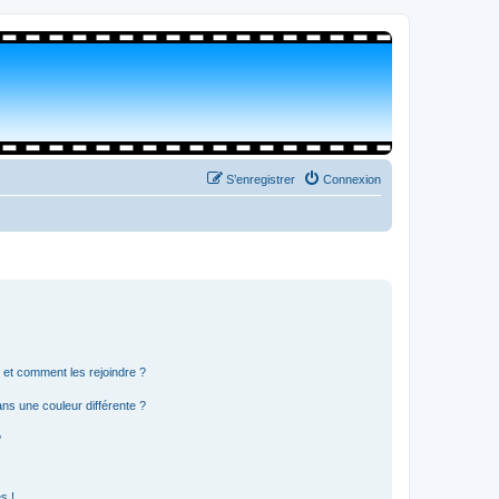
S’enregistrer
Connexion
s et comment les rejoindre ?
s une couleur différente ?
?
s !