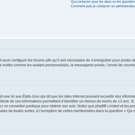
Qui contacter pour les abus ou les questio
Comment puis-je contacter un administrateu
t avoir configuré les forums afin qu’il soit nécessaire de s’enregistrer pour poster
x invités comme les avatars personnalisés, la messagerie privée, l’envoi de courri
t une loi aux États-Unis qui dit que les sites Internet pouvant recueillir des infor
ollecte de ces informations permettant d’identifier un mineur de moins de 13 ans. S
tez un conseiller juridique pour obtenir son avis. Notez que phpBB Limited et les pr
gales de toutes sortes, à l’exception de celles mentionnées dans la question « Qui