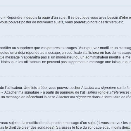
 « Répondre » depuis la page d’un sujet. Il se peut que vous ayez besoin d’être e
: Vous
pouvez
poster de nouveaux sujets, Vous
pouvez
joindre des fichiers, etc.
modifier ou supprimer que vos propres messages. Vous pouvez modifier un message
lqu’un a déjà répondu au message, un petit texte s’affichera en bas du message ind
n. Ce message n’apparaîtra pas si un modérateur ou un administrateur modifie le mes
ive. Notez que les utilisateurs ne peuvent pas supprimer un message une fois que qu
e l’utilisateur. Une fois créée, vous pouvez cocher
Attacher ma signature
sur le fo
 « Attacher ma signature » à partir du panneau de l’utilisateur (onglet
Préférences 
 à un message en décochant la case
Attacher ma signature
dans le formulaire de ré
ouveau sujet ou la modification du premier message d’un sujet (si vous en avez les p
 le droit de créer des sondages). Saisissez le titre du sondage et au moins deux o