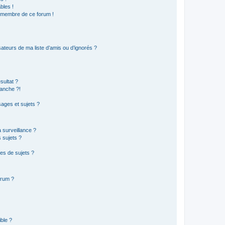
bles !
n membre de ce forum !
ateurs de ma liste d’amis ou d’ignorés ?
sultat ?
anche ?!
ages et sujets ?
a surveillance ?
 sujets ?
es de sujets ?
orum ?
ible ?