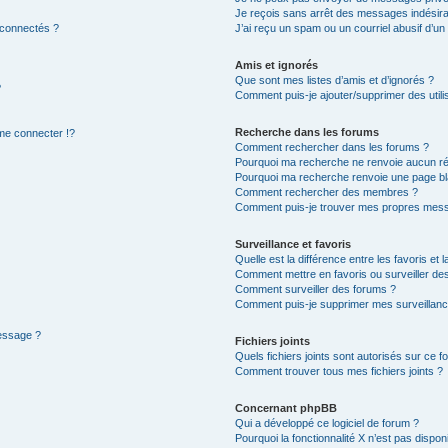
Je reçois sans arrêt des messages indésira
 connectés ?
J’ai reçu un spam ou un courriel abusif d’u
Amis et ignorés
Que sont mes listes d’amis et d’ignorés ?
?
Comment puis-je ajouter/supprimer des utilis
Recherche dans les forums
e connecter !?
Comment rechercher dans les forums ?
Pourquoi ma recherche ne renvoie aucun ré
Pourquoi ma recherche renvoie une page bl
Comment rechercher des membres ?
Comment puis-je trouver mes propres mess
Surveillance et favoris
Quelle est la différence entre les favoris et l
Comment mettre en favoris ou surveiller des
Comment surveiller des forums ?
Comment puis-je supprimer mes surveillanc
message ?
Fichiers joints
Quels fichiers joints sont autorisés sur ce f
Comment trouver tous mes fichiers joints ?
Concernant phpBB
Qui a développé ce logiciel de forum ?
Pourquoi la fonctionnalité X n’est pas dispon