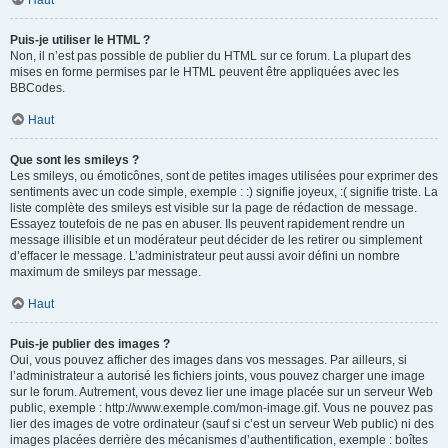
Haut
Puis-je utiliser le HTML ?
Non, il n’est pas possible de publier du HTML sur ce forum. La plupart des
mises en forme permises par le HTML peuvent être appliquées avec les
BBCodes.
Haut
Que sont les smileys ?
Les smileys, ou émoticônes, sont de petites images utilisées pour exprimer des
sentiments avec un code simple, exemple : :) signifie joyeux, :( signifie triste. La
liste complète des smileys est visible sur la page de rédaction de message.
Essayez toutefois de ne pas en abuser. Ils peuvent rapidement rendre un
message illisible et un modérateur peut décider de les retirer ou simplement
d’effacer le message. L’administrateur peut aussi avoir défini un nombre
maximum de smileys par message.
Haut
Puis-je publier des images ?
Oui, vous pouvez afficher des images dans vos messages. Par ailleurs, si
l’administrateur a autorisé les fichiers joints, vous pouvez charger une image
sur le forum. Autrement, vous devez lier une image placée sur un serveur Web
public, exemple : http://www.exemple.com/mon-image.gif. Vous ne pouvez pas
lier des images de votre ordinateur (sauf si c’est un serveur Web public) ni des
images placées derrière des mécanismes d’authentification, exemple : boîtes