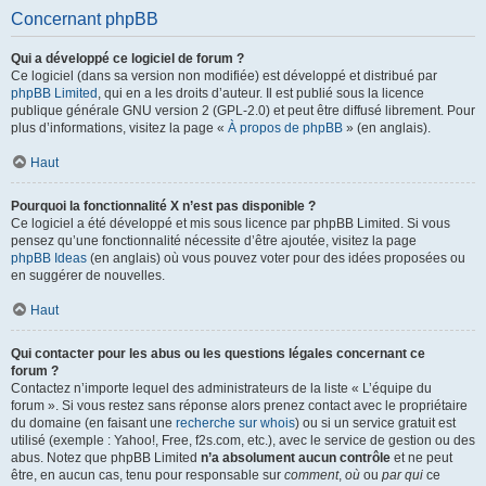
Concernant phpBB
Qui a développé ce logiciel de forum ?
Ce logiciel (dans sa version non modifiée) est développé et distribué par
phpBB Limited
, qui en a les droits d’auteur. Il est publié sous la licence
publique générale GNU version 2 (GPL-2.0) et peut être diffusé librement. Pour
plus d’informations, visitez la page «
À propos de phpBB
» (en anglais).
Haut
Pourquoi la fonctionnalité X n’est pas disponible ?
Ce logiciel a été développé et mis sous licence par phpBB Limited. Si vous
pensez qu’une fonctionnalité nécessite d’être ajoutée, visitez la page
phpBB Ideas
(en anglais) où vous pouvez voter pour des idées proposées ou
en suggérer de nouvelles.
Haut
Qui contacter pour les abus ou les questions légales concernant ce
forum ?
Contactez n’importe lequel des administrateurs de la liste « L’équipe du
forum ». Si vous restez sans réponse alors prenez contact avec le propriétaire
du domaine (en faisant une
recherche sur whois
) ou si un service gratuit est
utilisé (exemple : Yahoo!, Free, f2s.com, etc.), avec le service de gestion ou des
abus. Notez que phpBB Limited
n’a absolument aucun contrôle
et ne peut
être, en aucun cas, tenu pour responsable sur
comment
,
où
ou
par qui
ce