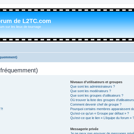
orum de L2TC.com
um sur les lieux de tournage
réquemment)
s fréquemment)
Niveaux d’utilisateurs et groupes
Que sont les administrateurs ?
Que sont les modérateurs ?
Que sont les groupes d’utilisateurs ?
Où trouver la liste des groupes d’utilisateur
Comment devenir chef de groupe ?
 ?!
Pourquoi certains membres apparaissent dan
Qu’est-ce qu’un « Groupe par défaut » ?
Qu’est-ce que le lien « L’équipe du forum » 
Messagerie privée
Je ne peux pas envoyer de messages privé