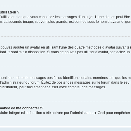
tilisateur ?
utilisateur lorsque vous consultez les messages d’un sujet. L’une d’elles peut êtr
rum. La seconde image, souvent plus grande, est connue sous le nom d’avatar et 
s pouvez ajouter un avatar en utilisant l’une des quatre méthodes d’avatar suivantes 
ont ils sont mis à disposition. Si vous ne pouvez pas utiliser d’avatar, contactez un
iquent le nombre de messages postés ou identifient certains membres tels que les 
ar l’administrateur du forum. Évitez de poster des messages sur le forum dans le seu
ministrateur) peut facilement abaisser votre compteur de messages.
mande de me connecter !?
re intégré (si la fonction a été activée par l’administrateur). Ceci pour empêcher l’u