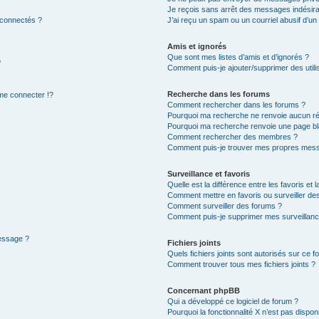
Je reçois sans arrêt des messages indésira
 connectés ?
J’ai reçu un spam ou un courriel abusif d’u
Amis et ignorés
Que sont mes listes d’amis et d’ignorés ?
?
Comment puis-je ajouter/supprimer des utilis
Recherche dans les forums
e connecter !?
Comment rechercher dans les forums ?
Pourquoi ma recherche ne renvoie aucun ré
Pourquoi ma recherche renvoie une page bl
Comment rechercher des membres ?
Comment puis-je trouver mes propres mess
Surveillance et favoris
Quelle est la différence entre les favoris et l
Comment mettre en favoris ou surveiller des
Comment surveiller des forums ?
Comment puis-je supprimer mes surveillanc
message ?
Fichiers joints
Quels fichiers joints sont autorisés sur ce f
Comment trouver tous mes fichiers joints ?
Concernant phpBB
Qui a développé ce logiciel de forum ?
Pourquoi la fonctionnalité X n’est pas dispon