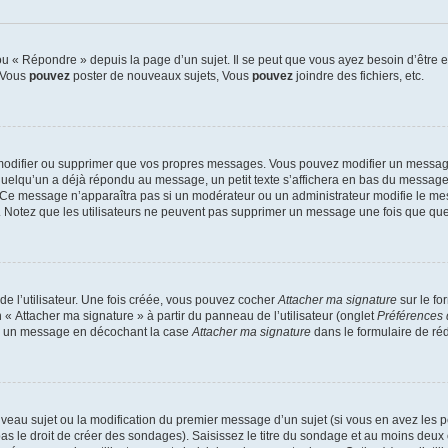
 « Répondre » depuis la page d’un sujet. Il se peut que vous ayez besoin d’être e
: Vous
pouvez
poster de nouveaux sujets, Vous
pouvez
joindre des fichiers, etc.
modifier ou supprimer que vos propres messages. Vous pouvez modifier un message
lqu’un a déjà répondu au message, un petit texte s’affichera en bas du message ind
n. Ce message n’apparaîtra pas si un modérateur ou un administrateur modifie le mes
ive. Notez que les utilisateurs ne peuvent pas supprimer un message une fois que qu
e l’utilisateur. Une fois créée, vous pouvez cocher
Attacher ma signature
sur le fo
 « Attacher ma signature » à partir du panneau de l’utilisateur (onglet
Préférences 
 à un message en décochant la case
Attacher ma signature
dans le formulaire de ré
ouveau sujet ou la modification du premier message d’un sujet (si vous en avez les p
 le droit de créer des sondages). Saisissez le titre du sondage et au moins deux o