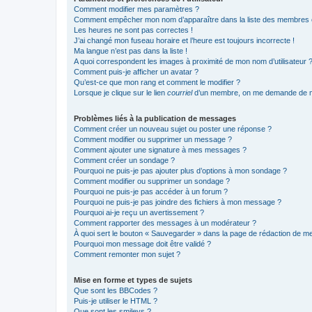
Comment modifier mes paramètres ?
Comment empêcher mon nom d’apparaître dans la liste des membres
Les heures ne sont pas correctes !
J’ai changé mon fuseau horaire et l’heure est toujours incorrecte !
Ma langue n’est pas dans la liste !
A quoi correspondent les images à proximité de mon nom d’utilisateur 
Comment puis-je afficher un avatar ?
Qu’est-ce que mon rang et comment le modifier ?
Lorsque je clique sur le lien
courriel
d’un membre, on me demande de m
Problèmes liés à la publication de messages
Comment créer un nouveau sujet ou poster une réponse ?
Comment modifier ou supprimer un message ?
Comment ajouter une signature à mes messages ?
Comment créer un sondage ?
Pourquoi ne puis-je pas ajouter plus d’options à mon sondage ?
Comment modifier ou supprimer un sondage ?
Pourquoi ne puis-je pas accéder à un forum ?
Pourquoi ne puis-je pas joindre des fichiers à mon message ?
Pourquoi ai-je reçu un avertissement ?
Comment rapporter des messages à un modérateur ?
À quoi sert le bouton « Sauvegarder » dans la page de rédaction de 
Pourquoi mon message doit être validé ?
Comment remonter mon sujet ?
Mise en forme et types de sujets
Que sont les BBCodes ?
Puis-je utiliser le HTML ?
Que sont les smileys ?