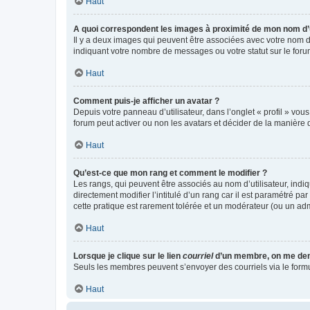
Haut
A quoi correspondent les images à proximité de mon nom d’u
Il y a deux images qui peuvent être associées avec votre nom d’
indiquant votre nombre de messages ou votre statut sur le fo
Haut
Comment puis-je afficher un avatar ?
Depuis votre panneau d’utilisateur, dans l’onglet « profil » vou
forum peut activer ou non les avatars et décider de la manière d
Haut
Qu’est-ce que mon rang et comment le modifier ?
Les rangs, qui peuvent être associés au nom d’utilisateur, ind
directement modifier l’intitulé d’un rang car il est paramétré p
cette pratique est rarement tolérée et un modérateur (ou un ad
Haut
Lorsque je clique sur le lien
courriel
d’un membre, on me de
Seuls les membres peuvent s’envoyer des courriels via le formulai
Haut