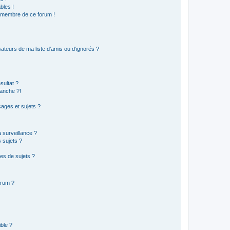
bles !
n membre de ce forum !
ateurs de ma liste d’amis ou d’ignorés ?
sultat ?
anche ?!
ages et sujets ?
a surveillance ?
 sujets ?
es de sujets ?
orum ?
ible ?