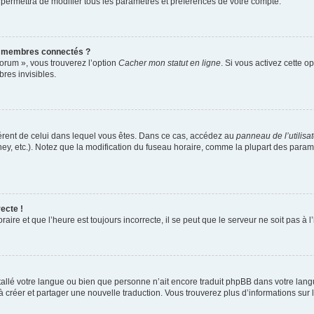
 permettra de modifier tous les paramètres et préférences de votre compte.
s membres connectés ?
forum », vous trouverez l’option
Cacher mon statut en ligne
. Si vous activez cette o
es invisibles.
ifférent de celui dans lequel vous êtes. Dans ce cas, accédez au
panneau de l’utilisa
ney, etc.). Notez que la modification du fuseau horaire, comme la plupart des para
ecte !
aire et que l’heure est toujours incorrecte, il se peut que le serveur ne soit pas à
installé votre langue ou bien que personne n’ait encore traduit phpBB dans votre l
s à créer et partager une nouvelle traduction. Vous trouverez plus d’informations sur l