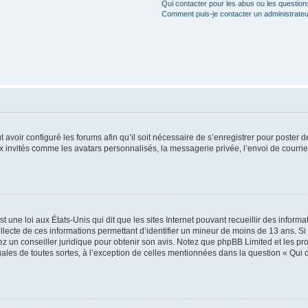
Qui contacter pour les abus ou les questio
Comment puis-je contacter un administrateu
t avoir configuré les forums afin qu’il soit nécessaire de s’enregistrer pour poster
x invités comme les avatars personnalisés, la messagerie privée, l’envoi de courri
t une loi aux États-Unis qui dit que les sites Internet pouvant recueillir des infor
ollecte de ces informations permettant d’identifier un mineur de moins de 13 ans. S
tez un conseiller juridique pour obtenir son avis. Notez que phpBB Limited et les pr
gales de toutes sortes, à l’exception de celles mentionnées dans la question « Qui