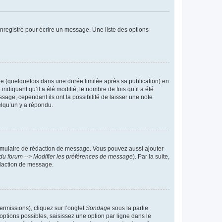
nregistré pour écrire un message. Une liste des options
 (quelquefois dans une durée limitée après sa publication) en
iquant qu’il a été modifié, le nombre de fois qu’il a été
sage, cependant ils ont la possibilité de laisser une note
elqu’un y a répondu.
rmulaire de rédaction de message. Vous pouvez aussi ajouter
du forum --> Modifier les préférences de message
). Par la suite,
daction de message.
ermissions), cliquez sur l’onglet
Sondage
sous la partie
ptions possibles, saisissez une option par ligne dans le