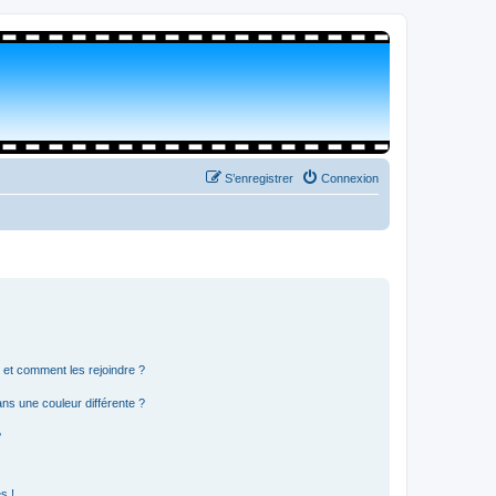
S’enregistrer
Connexion
s et comment les rejoindre ?
s une couleur différente ?
?
s !