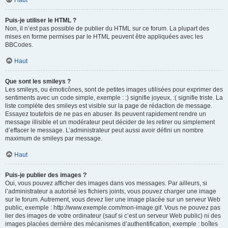
Haut
Puis-je utiliser le HTML ?
Non, il n’est pas possible de publier du HTML sur ce forum. La plupart des
mises en forme permises par le HTML peuvent être appliquées avec les
BBCodes.
Haut
Que sont les smileys ?
Les smileys, ou émoticônes, sont de petites images utilisées pour exprimer des
sentiments avec un code simple, exemple : :) signifie joyeux, :( signifie triste. La
liste complète des smileys est visible sur la page de rédaction de message.
Essayez toutefois de ne pas en abuser. Ils peuvent rapidement rendre un
message illisible et un modérateur peut décider de les retirer ou simplement
d’effacer le message. L’administrateur peut aussi avoir défini un nombre
maximum de smileys par message.
Haut
Puis-je publier des images ?
Oui, vous pouvez afficher des images dans vos messages. Par ailleurs, si
l’administrateur a autorisé les fichiers joints, vous pouvez charger une image
sur le forum. Autrement, vous devez lier une image placée sur un serveur Web
public, exemple : http://www.exemple.com/mon-image.gif. Vous ne pouvez pas
lier des images de votre ordinateur (sauf si c’est un serveur Web public) ni des
images placées derrière des mécanismes d’authentification, exemple : boîtes