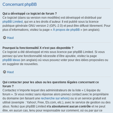
Concernant phpBB
Qui a développé ce logiciel de forum ?
Ce logiciel (dans sa version non modifiée) est développé et distribué par
phpBB Limited
, qui en a les droits d’auteur. Il est publié sous la licence
publique générale GNU version 2 (GPL-2.0) et peut être diffusé librement. Pour
plus d’informations, visitez la page «
À propos de phpBB
» (en anglais).
Haut
Pourquoi la fonctionnalité X n’est pas disponible ?
Ce logiciel a été développé et mis sous licence par phpBB Limited. Si vous
pensez qu’une fonctionnalité nécessite d’être ajoutée, visitez la page
phpBB Ideas
(en anglais) où vous pouvez voter pour des idées proposées ou
en suggérer de nouvelles.
Haut
Qui contacter pour les abus ou les questions légales concernant ce
forum ?
Contactez n’importe lequel des administrateurs de la liste « L’équipe du
forum ». Si vous restez sans réponse alors prenez contact avec le propriétaire
du domaine (en faisant une
recherche sur whois
) ou si un service gratuit est
utilisé (exemple : Yahoo!, Free, f2s.com, etc.), avec le service de gestion ou des
abus. Notez que phpBB Limited
n’a absolument aucun contrôle
et ne peut
être, en aucun cas, tenu pour responsable sur
comment
,
où
ou
par qui
ce