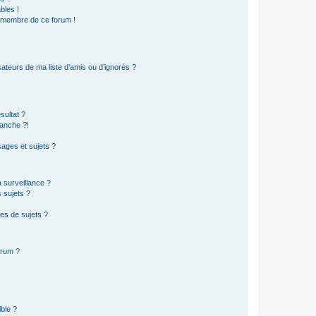
bles !
n membre de ce forum !
ateurs de ma liste d’amis ou d’ignorés ?
sultat ?
anche ?!
ages et sujets ?
a surveillance ?
 sujets ?
es de sujets ?
orum ?
ible ?