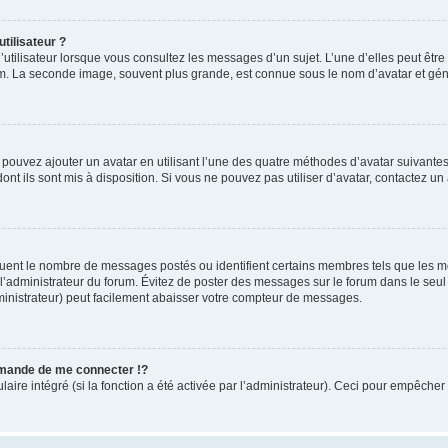
tilisateur ?
utilisateur lorsque vous consultez les messages d’un sujet. L’une d’elles peut êtr
rum. La seconde image, souvent plus grande, est connue sous le nom d’avatar et 
s pouvez ajouter un avatar en utilisant l’une des quatre méthodes d’avatar suivantes 
ont ils sont mis à disposition. Si vous ne pouvez pas utiliser d’avatar, contactez un
iquent le nombre de messages postés ou identifient certains membres tels que les 
ar l’administrateur du forum. Évitez de poster des messages sur le forum dans le seu
ministrateur) peut facilement abaisser votre compteur de messages.
mande de me connecter !?
re intégré (si la fonction a été activée par l’administrateur). Ceci pour empêcher l’u