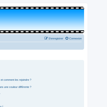
S’enregistrer
Connexion
s et comment les rejoindre ?
s une couleur différente ?
?
s !