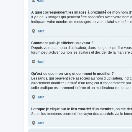
Haut
A quoi correspondent les images à proximité de mon nom d’u
Il y a deux images qui peuvent être associées avec votre nom d’
indiquant votre nombre de messages ou votre statut sur le fo
Haut
Comment puis-je afficher un avatar ?
Depuis votre panneau d’utilisateur, dans l’onglet « profil » vou
forum peut activer ou non les avatars et décider de la manière d
Haut
Qu’est-ce que mon rang et comment le modifier ?
Les rangs, qui peuvent être associés au nom d’utilisateur, ind
directement modifier l’intitulé d’un rang car il est paramétré p
cette pratique est rarement tolérée et un modérateur (ou un ad
Haut
Lorsque je clique sur le lien
courriel
d’un membre, on me de
Seuls les membres peuvent s’envoyer des courriels via le formulai
Haut