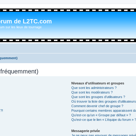
orum de L2TC.com
um sur les lieux de tournage
réquemment)
s fréquemment)
Niveaux d’utilisateurs et groupes
Que sont les administrateurs ?
Que sont les modérateurs ?
Que sont les groupes d’utilisateurs ?
Où trouver la liste des groupes d’utilisateur
Comment devenir chef de groupe ?
 ?!
Pourquoi certains membres apparaissent dan
Qu’est-ce qu’un « Groupe par défaut » ?
Qu’est-ce que le lien « L’équipe du forum » 
Messagerie privée
Je ne peux pas envoyer de messages privé