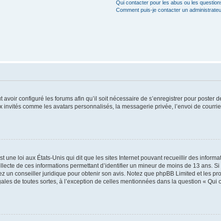
Qui contacter pour les abus ou les questio
Comment puis-je contacter un administrateu
t avoir configuré les forums afin qu’il soit nécessaire de s’enregistrer pour poster
x invités comme les avatars personnalisés, la messagerie privée, l’envoi de courri
t une loi aux États-Unis qui dit que les sites Internet pouvant recueillir des infor
ollecte de ces informations permettant d’identifier un mineur de moins de 13 ans. S
tez un conseiller juridique pour obtenir son avis. Notez que phpBB Limited et les pr
gales de toutes sortes, à l’exception de celles mentionnées dans la question « Qui