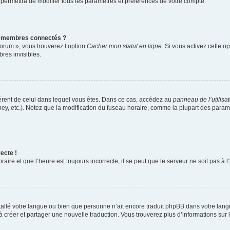
 permettra de modifier tous les paramètres et préférences de votre compte.
s membres connectés ?
forum », vous trouverez l’option
Cacher mon statut en ligne
. Si vous activez cette o
es invisibles.
ifférent de celui dans lequel vous êtes. Dans ce cas, accédez au
panneau de l’utilisa
ney, etc.). Notez que la modification du fuseau horaire, comme la plupart des para
ecte !
aire et que l’heure est toujours incorrecte, il se peut que le serveur ne soit pas à
installé votre langue ou bien que personne n’ait encore traduit phpBB dans votre l
s à créer et partager une nouvelle traduction. Vous trouverez plus d’informations sur l