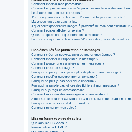
Comment modifier mes paramètres ?
Comment empêcher mon nom d’apparaître dans la liste des membres
Les heures ne sont pas correctes !
J’ai changé mon fuseau horaire et l’heure est toujours incorrecte !
Ma langue n’est pas dans la liste !
A quoi correspondent les images à proximité de mon nom d’utilisateur 
Comment puis-je afficher un avatar ?
Qu’est-ce que mon rang et comment le modifier ?
Lorsque je clique sur le lien
courriel
d’un membre, on me demande de m
Problèmes liés à la publication de messages
Comment créer un nouveau sujet ou poster une réponse ?
Comment modifier ou supprimer un message ?
Comment ajouter une signature à mes messages ?
Comment créer un sondage ?
Pourquoi ne puis-je pas ajouter plus d’options à mon sondage ?
Comment modifier ou supprimer un sondage ?
Pourquoi ne puis-je pas accéder à un forum ?
Pourquoi ne puis-je pas joindre des fichiers à mon message ?
Pourquoi ai-je reçu un avertissement ?
Comment rapporter des messages à un modérateur ?
À quoi sert le bouton « Sauvegarder » dans la page de rédaction de 
Pourquoi mon message doit être validé ?
Comment remonter mon sujet ?
Mise en forme et types de sujets
Que sont les BBCodes ?
Puis-je utiliser le HTML ?
Que sont les smileys ?