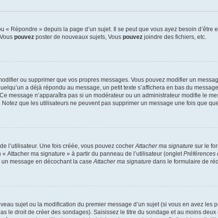
 « Répondre » depuis la page d’un sujet. Il se peut que vous ayez besoin d’être e
: Vous
pouvez
poster de nouveaux sujets, Vous
pouvez
joindre des fichiers, etc.
modifier ou supprimer que vos propres messages. Vous pouvez modifier un message
lqu’un a déjà répondu au message, un petit texte s’affichera en bas du message ind
n. Ce message n’apparaîtra pas si un modérateur ou un administrateur modifie le mes
ive. Notez que les utilisateurs ne peuvent pas supprimer un message une fois que qu
e l’utilisateur. Une fois créée, vous pouvez cocher
Attacher ma signature
sur le fo
 « Attacher ma signature » à partir du panneau de l’utilisateur (onglet
Préférences 
 à un message en décochant la case
Attacher ma signature
dans le formulaire de ré
ouveau sujet ou la modification du premier message d’un sujet (si vous en avez les p
 le droit de créer des sondages). Saisissez le titre du sondage et au moins deux o