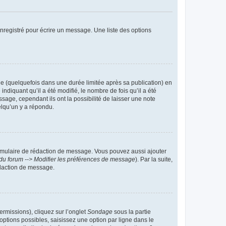
nregistré pour écrire un message. Une liste des options
 (quelquefois dans une durée limitée après sa publication) en
iquant qu’il a été modifié, le nombre de fois qu’il a été
sage, cependant ils ont la possibilité de laisser une note
elqu’un y a répondu.
rmulaire de rédaction de message. Vous pouvez aussi ajouter
du forum --> Modifier les préférences de message
). Par la suite,
daction de message.
ermissions), cliquez sur l’onglet
Sondage
sous la partie
ptions possibles, saisissez une option par ligne dans le