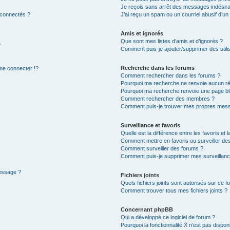
Je reçois sans arrêt des messages indésira
 connectés ?
J’ai reçu un spam ou un courriel abusif d’u
Amis et ignorés
Que sont mes listes d’amis et d’ignorés ?
?
Comment puis-je ajouter/supprimer des utilis
Recherche dans les forums
e connecter !?
Comment rechercher dans les forums ?
Pourquoi ma recherche ne renvoie aucun ré
Pourquoi ma recherche renvoie une page bl
Comment rechercher des membres ?
Comment puis-je trouver mes propres mess
Surveillance et favoris
Quelle est la différence entre les favoris et l
Comment mettre en favoris ou surveiller des
Comment surveiller des forums ?
Comment puis-je supprimer mes surveillanc
message ?
Fichiers joints
Quels fichiers joints sont autorisés sur ce f
Comment trouver tous mes fichiers joints ?
Concernant phpBB
Qui a développé ce logiciel de forum ?
Pourquoi la fonctionnalité X n’est pas dispon