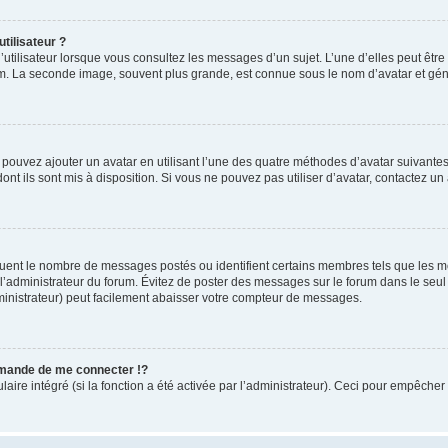
tilisateur ?
utilisateur lorsque vous consultez les messages d’un sujet. L’une d’elles peut êtr
rum. La seconde image, souvent plus grande, est connue sous le nom d’avatar et 
s pouvez ajouter un avatar en utilisant l’une des quatre méthodes d’avatar suivantes 
ont ils sont mis à disposition. Si vous ne pouvez pas utiliser d’avatar, contactez un
iquent le nombre de messages postés ou identifient certains membres tels que les 
ar l’administrateur du forum. Évitez de poster des messages sur le forum dans le seu
ministrateur) peut facilement abaisser votre compteur de messages.
mande de me connecter !?
re intégré (si la fonction a été activée par l’administrateur). Ceci pour empêcher l’u