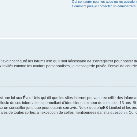
Qui contacter pour les abus ou les questio
Comment puis-je contacter un administrateu
t avoir configuré les forums afin qu’il soit nécessaire de s’enregistrer pour poster
x invités comme les avatars personnalisés, la messagerie privée, l’envoi de courri
t une loi aux États-Unis qui dit que les sites Internet pouvant recueillir des infor
ollecte de ces informations permettant d’identifier un mineur de moins de 13 ans. S
tez un conseiller juridique pour obtenir son avis. Notez que phpBB Limited et les pr
gales de toutes sortes, à l’exception de celles mentionnées dans la question « Qui