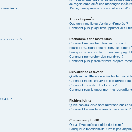
Je reçois sans arrêt des messages indésira
 connectés ?
J’ai reçu un spam ou un courriel abusif d’u
Amis et ignorés
Que sont mes listes d’amis et d’ignorés ?
?
Comment puis-je ajouter/supprimer des utilis
Recherche dans les forums
e connecter !?
Comment rechercher dans les forums ?
Pourquoi ma recherche ne renvoie aucun ré
Pourquoi ma recherche renvoie une page bl
Comment rechercher des membres ?
Comment puis-je trouver mes propres mess
Surveillance et favoris
Quelle est la différence entre les favoris et l
Comment mettre en favoris ou surveiller des
Comment surveiller des forums ?
Comment puis-je supprimer mes surveillanc
message ?
Fichiers joints
Quels fichiers joints sont autorisés sur ce f
Comment trouver tous mes fichiers joints ?
Concernant phpBB
Qui a développé ce logiciel de forum ?
Pourquoi la fonctionnalité X n’est pas dispon