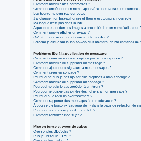
Comment modifier mes paramètres ?
Comment empêcher mon nom d’apparaître dans la liste des membres
Les heures ne sont pas correctes !
J’ai changé mon fuseau horaire et l’heure est toujours incorrecte !
Ma langue n’est pas dans la liste !
A quoi correspondent les images à proximité de mon nom d’utilisateur 
Comment puis-je afficher un avatar ?
Qu’est-ce que mon rang et comment le modifier ?
Lorsque je clique sur le lien
courriel
d’un membre, on me demande de m
Problèmes liés à la publication de messages
Comment créer un nouveau sujet ou poster une réponse ?
Comment modifier ou supprimer un message ?
Comment ajouter une signature à mes messages ?
Comment créer un sondage ?
Pourquoi ne puis-je pas ajouter plus d’options à mon sondage ?
Comment modifier ou supprimer un sondage ?
Pourquoi ne puis-je pas accéder à un forum ?
Pourquoi ne puis-je pas joindre des fichiers à mon message ?
Pourquoi ai-je reçu un avertissement ?
Comment rapporter des messages à un modérateur ?
À quoi sert le bouton « Sauvegarder » dans la page de rédaction de 
Pourquoi mon message doit être validé ?
Comment remonter mon sujet ?
Mise en forme et types de sujets
Que sont les BBCodes ?
Puis-je utiliser le HTML ?
Que sont les smileys ?