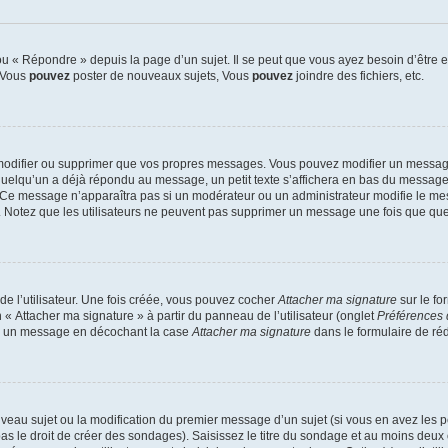
 « Répondre » depuis la page d’un sujet. Il se peut que vous ayez besoin d’être e
: Vous
pouvez
poster de nouveaux sujets, Vous
pouvez
joindre des fichiers, etc.
modifier ou supprimer que vos propres messages. Vous pouvez modifier un message
lqu’un a déjà répondu au message, un petit texte s’affichera en bas du message ind
n. Ce message n’apparaîtra pas si un modérateur ou un administrateur modifie le mes
ive. Notez que les utilisateurs ne peuvent pas supprimer un message une fois que qu
e l’utilisateur. Une fois créée, vous pouvez cocher
Attacher ma signature
sur le fo
 « Attacher ma signature » à partir du panneau de l’utilisateur (onglet
Préférences 
 à un message en décochant la case
Attacher ma signature
dans le formulaire de ré
ouveau sujet ou la modification du premier message d’un sujet (si vous en avez les p
 le droit de créer des sondages). Saisissez le titre du sondage et au moins deux o