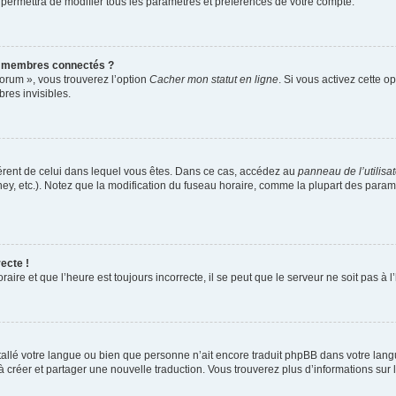
 permettra de modifier tous les paramètres et préférences de votre compte.
s membres connectés ?
forum », vous trouverez l’option
Cacher mon statut en ligne
. Si vous activez cette o
es invisibles.
ifférent de celui dans lequel vous êtes. Dans ce cas, accédez au
panneau de l’utilisa
ney, etc.). Notez que la modification du fuseau horaire, comme la plupart des para
ecte !
aire et que l’heure est toujours incorrecte, il se peut que le serveur ne soit pas à
installé votre langue ou bien que personne n’ait encore traduit phpBB dans votre l
s à créer et partager une nouvelle traduction. Vous trouverez plus d’informations sur l