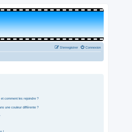
S’enregistrer
Connexion
s et comment les rejoindre ?
s une couleur différente ?
?
s !