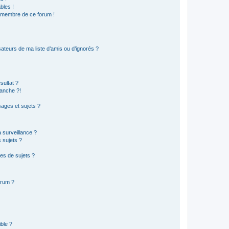
bles !
n membre de ce forum !
ateurs de ma liste d’amis ou d’ignorés ?
sultat ?
anche ?!
ages et sujets ?
a surveillance ?
 sujets ?
es de sujets ?
orum ?
ible ?