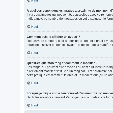
Haut
A quoi correspondent les images à proximité de mon nom d’u
Il y a deux images qui peuvent être associées avec votre nom d’
indiquant votre nombre de messages ou votre statut sur le fo
Haut
Comment puis-je afficher un avatar ?
Depuis votre panneau d’utilisateur, dans l’onglet « profil » vou
forum peut activer ou non les avatars et décider de la manière d
Haut
Qu’est-ce que mon rang et comment le modifier ?
Les rangs, qui peuvent être associés au nom d’utilisateur, ind
directement modifier l’intitulé d’un rang car il est paramétré p
cette pratique est rarement tolérée et un modérateur (ou un ad
Haut
Lorsque je clique sur le lien
courriel
d’un membre, on me de
Seuls les membres peuvent s’envoyer des courriels via le formulai
Haut