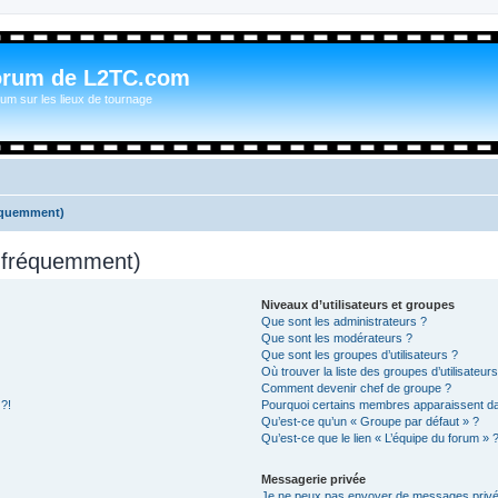
orum de L2TC.com
um sur les lieux de tournage
réquemment)
s fréquemment)
Niveaux d’utilisateurs et groupes
Que sont les administrateurs ?
Que sont les modérateurs ?
Que sont les groupes d’utilisateurs ?
Où trouver la liste des groupes d’utilisateur
Comment devenir chef de groupe ?
 ?!
Pourquoi certains membres apparaissent dan
Qu’est-ce qu’un « Groupe par défaut » ?
Qu’est-ce que le lien « L’équipe du forum » 
Messagerie privée
Je ne peux pas envoyer de messages privé