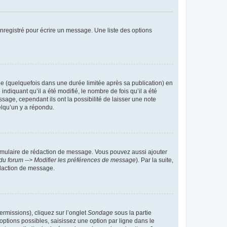
nregistré pour écrire un message. Une liste des options
 (quelquefois dans une durée limitée après sa publication) en
iquant qu’il a été modifié, le nombre de fois qu’il a été
sage, cependant ils ont la possibilité de laisser une note
elqu’un y a répondu.
rmulaire de rédaction de message. Vous pouvez aussi ajouter
du forum --> Modifier les préférences de message
). Par la suite,
daction de message.
ermissions), cliquez sur l’onglet
Sondage
sous la partie
ptions possibles, saisissez une option par ligne dans le