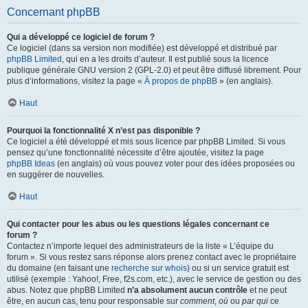
Concernant phpBB
Qui a développé ce logiciel de forum ?
Ce logiciel (dans sa version non modifiée) est développé et distribué par
phpBB Limited
, qui en a les droits d’auteur. Il est publié sous la licence
publique générale GNU version 2 (GPL-2.0) et peut être diffusé librement. Pour
plus d’informations, visitez la page «
À propos de phpBB
» (en anglais).
Haut
Pourquoi la fonctionnalité X n’est pas disponible ?
Ce logiciel a été développé et mis sous licence par phpBB Limited. Si vous
pensez qu’une fonctionnalité nécessite d’être ajoutée, visitez la page
phpBB Ideas
(en anglais) où vous pouvez voter pour des idées proposées ou
en suggérer de nouvelles.
Haut
Qui contacter pour les abus ou les questions légales concernant ce
forum ?
Contactez n’importe lequel des administrateurs de la liste « L’équipe du
forum ». Si vous restez sans réponse alors prenez contact avec le propriétaire
du domaine (en faisant une
recherche sur whois
) ou si un service gratuit est
utilisé (exemple : Yahoo!, Free, f2s.com, etc.), avec le service de gestion ou des
abus. Notez que phpBB Limited
n’a absolument aucun contrôle
et ne peut
être, en aucun cas, tenu pour responsable sur
comment
,
où
ou
par qui
ce