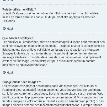
Haut
Puis-je utiliser le HTML ?
Non, il n’est pas possible de publier du HTML sur ce forum. La plupart des
mises en forme permises par le HTML peuvent être appliquées avec les
BBCodes.
Haut
Que sont les smileys ?
Les smileys, ou émoticônes, sont de petites images utilisées pour exprimer des
sentiments avec un code simple, exemple : :) signifie joyeux, :( signifie triste. La
liste complète des smileys est visible sur la page de rédaction de message.
Essayez toutefois de ne pas en abuser. Ils peuvent rapidement rendre un
message illisible et un modérateur peut décider de les retirer ou simplement
d’effacer le message. L’administrateur peut aussi avoir défini un nombre
maximum de smileys par message.
Haut
Puis-je publier des images ?
Oui, vous pouvez afficher des images dans vos messages. Par ailleurs, si
l’administrateur a autorisé les fichiers joints, vous pouvez charger une image
sur le forum. Autrement, vous devez lier une image placée sur un serveur Web
public, exemple : http://www.exemple.com/mon-image.gif. Vous ne pouvez pas
lier des images de votre ordinateur (sauf si c’est un serveur Web public) ni des
images placées derrière des mécanismes d’authentification, exemple : boîtes