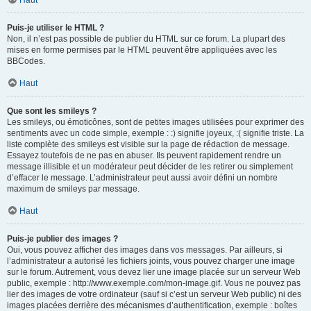
Haut
Puis-je utiliser le HTML ?
Non, il n’est pas possible de publier du HTML sur ce forum. La plupart des
mises en forme permises par le HTML peuvent être appliquées avec les
BBCodes.
Haut
Que sont les smileys ?
Les smileys, ou émoticônes, sont de petites images utilisées pour exprimer des
sentiments avec un code simple, exemple : :) signifie joyeux, :( signifie triste. La
liste complète des smileys est visible sur la page de rédaction de message.
Essayez toutefois de ne pas en abuser. Ils peuvent rapidement rendre un
message illisible et un modérateur peut décider de les retirer ou simplement
d’effacer le message. L’administrateur peut aussi avoir défini un nombre
maximum de smileys par message.
Haut
Puis-je publier des images ?
Oui, vous pouvez afficher des images dans vos messages. Par ailleurs, si
l’administrateur a autorisé les fichiers joints, vous pouvez charger une image
sur le forum. Autrement, vous devez lier une image placée sur un serveur Web
public, exemple : http://www.exemple.com/mon-image.gif. Vous ne pouvez pas
lier des images de votre ordinateur (sauf si c’est un serveur Web public) ni des
images placées derrière des mécanismes d’authentification, exemple : boîtes