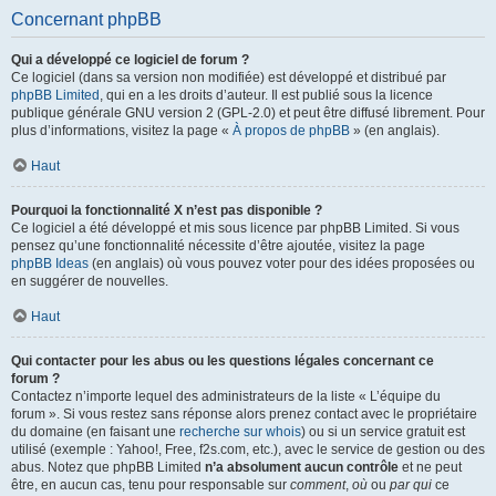
Concernant phpBB
Qui a développé ce logiciel de forum ?
Ce logiciel (dans sa version non modifiée) est développé et distribué par
phpBB Limited
, qui en a les droits d’auteur. Il est publié sous la licence
publique générale GNU version 2 (GPL-2.0) et peut être diffusé librement. Pour
plus d’informations, visitez la page «
À propos de phpBB
» (en anglais).
Haut
Pourquoi la fonctionnalité X n’est pas disponible ?
Ce logiciel a été développé et mis sous licence par phpBB Limited. Si vous
pensez qu’une fonctionnalité nécessite d’être ajoutée, visitez la page
phpBB Ideas
(en anglais) où vous pouvez voter pour des idées proposées ou
en suggérer de nouvelles.
Haut
Qui contacter pour les abus ou les questions légales concernant ce
forum ?
Contactez n’importe lequel des administrateurs de la liste « L’équipe du
forum ». Si vous restez sans réponse alors prenez contact avec le propriétaire
du domaine (en faisant une
recherche sur whois
) ou si un service gratuit est
utilisé (exemple : Yahoo!, Free, f2s.com, etc.), avec le service de gestion ou des
abus. Notez que phpBB Limited
n’a absolument aucun contrôle
et ne peut
être, en aucun cas, tenu pour responsable sur
comment
,
où
ou
par qui
ce