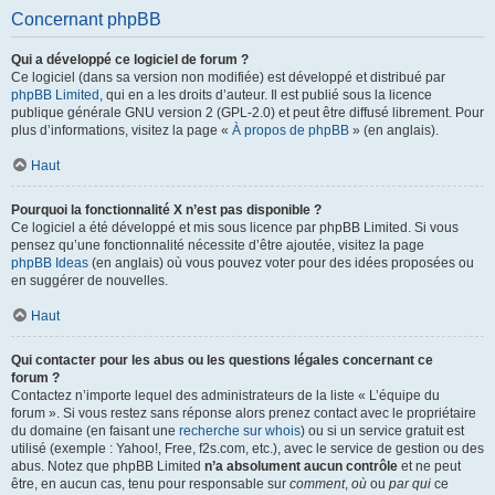
Concernant phpBB
Qui a développé ce logiciel de forum ?
Ce logiciel (dans sa version non modifiée) est développé et distribué par
phpBB Limited
, qui en a les droits d’auteur. Il est publié sous la licence
publique générale GNU version 2 (GPL-2.0) et peut être diffusé librement. Pour
plus d’informations, visitez la page «
À propos de phpBB
» (en anglais).
Haut
Pourquoi la fonctionnalité X n’est pas disponible ?
Ce logiciel a été développé et mis sous licence par phpBB Limited. Si vous
pensez qu’une fonctionnalité nécessite d’être ajoutée, visitez la page
phpBB Ideas
(en anglais) où vous pouvez voter pour des idées proposées ou
en suggérer de nouvelles.
Haut
Qui contacter pour les abus ou les questions légales concernant ce
forum ?
Contactez n’importe lequel des administrateurs de la liste « L’équipe du
forum ». Si vous restez sans réponse alors prenez contact avec le propriétaire
du domaine (en faisant une
recherche sur whois
) ou si un service gratuit est
utilisé (exemple : Yahoo!, Free, f2s.com, etc.), avec le service de gestion ou des
abus. Notez que phpBB Limited
n’a absolument aucun contrôle
et ne peut
être, en aucun cas, tenu pour responsable sur
comment
,
où
ou
par qui
ce