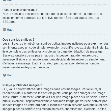
Haut
Puis-je utiliser le HTML ?
Non, il n’est pas possible de publier du HTML sur ce forum. La plupart des
mises en forme permises par le HTML peuvent être appliquées avec les
BBCodes.
Haut
Que sont les smileys ?
Les smileys, ou émoticônes, sont de petites images utilisées pour exprimer des
sentiments avec un code simple, exemple : :) signifie joyeux, :( signifie triste. La
liste complète des smileys est visible sur la page de rédaction de message.
Essayez toutefois de ne pas en abuser. Ils peuvent rapidement rendre un
message illisible et un modérateur peut décider de les retirer ou simplement
d’effacer le message. L’administrateur peut aussi avoir défini un nombre
maximum de smileys par message.
Haut
Puis-je publier des images ?
Oui, vous pouvez afficher des images dans vos messages. Par ailleurs, si
l’administrateur a autorisé les fichiers joints, vous pouvez charger une image
sur le forum. Autrement, vous devez lier une image placée sur un serveur Web
public, exemple : http://www.exemple.com/mon-image.gif. Vous ne pouvez pas
lier des images de votre ordinateur (sauf si c’est un serveur Web public) ni des
images placées derrière des mécanismes d’authentification, exemple : boîtes