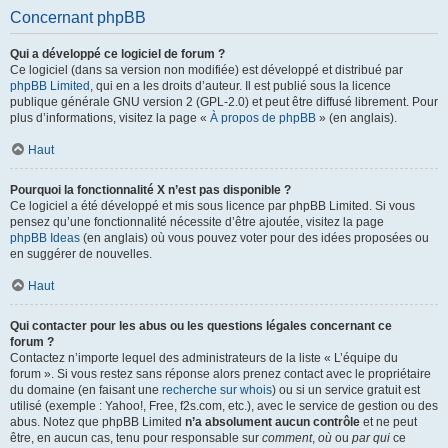
Concernant phpBB
Qui a développé ce logiciel de forum ?
Ce logiciel (dans sa version non modifiée) est développé et distribué par
phpBB Limited
, qui en a les droits d’auteur. Il est publié sous la licence
publique générale GNU version 2 (GPL-2.0) et peut être diffusé librement. Pour
plus d’informations, visitez la page «
À propos de phpBB
» (en anglais).
Haut
Pourquoi la fonctionnalité X n’est pas disponible ?
Ce logiciel a été développé et mis sous licence par phpBB Limited. Si vous
pensez qu’une fonctionnalité nécessite d’être ajoutée, visitez la page
phpBB Ideas
(en anglais) où vous pouvez voter pour des idées proposées ou
en suggérer de nouvelles.
Haut
Qui contacter pour les abus ou les questions légales concernant ce
forum ?
Contactez n’importe lequel des administrateurs de la liste « L’équipe du
forum ». Si vous restez sans réponse alors prenez contact avec le propriétaire
du domaine (en faisant une
recherche sur whois
) ou si un service gratuit est
utilisé (exemple : Yahoo!, Free, f2s.com, etc.), avec le service de gestion ou des
abus. Notez que phpBB Limited
n’a absolument aucun contrôle
et ne peut
être, en aucun cas, tenu pour responsable sur
comment
,
où
ou
par qui
ce