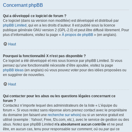
Concernant phpBB
Qui a développé ce logiciel de forum ?
Ce logiciel (dans sa version non modifiée) est développé et distribué par
phpBB Limited
, qui en a les droits d’auteur. Il est publié sous la licence
publique générale GNU version 2 (GPL-2.0) et peut être diffusé librement. Pour
plus d’informations, visitez la page «
À propos de phpBB
» (en anglais).
Haut
Pourquoi la fonctionnalité X n’est pas disponible ?
Ce logiciel a été développé et mis sous licence par phpBB Limited. Si vous
pensez qu’une fonctionnalité nécessite d’être ajoutée, visitez la page
phpBB Ideas
(en anglais) où vous pouvez voter pour des idées proposées ou
en suggérer de nouvelles.
Haut
Qui contacter pour les abus ou les questions légales concernant ce
forum ?
Contactez n’importe lequel des administrateurs de la liste « L’équipe du
forum ». Si vous restez sans réponse alors prenez contact avec le propriétaire
du domaine (en faisant une
recherche sur whois
) ou si un service gratuit est
utilisé (exemple : Yahoo!, Free, f2s.com, etc.), avec le service de gestion ou des
abus. Notez que phpBB Limited
n’a absolument aucun contrôle
et ne peut
être, en aucun cas, tenu pour responsable sur
comment
,
où
ou
par qui
ce