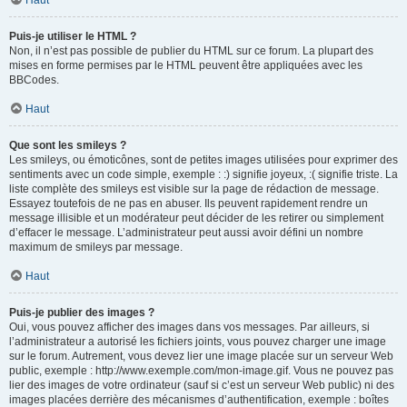
Haut
Puis-je utiliser le HTML ?
Non, il n’est pas possible de publier du HTML sur ce forum. La plupart des
mises en forme permises par le HTML peuvent être appliquées avec les
BBCodes.
Haut
Que sont les smileys ?
Les smileys, ou émoticônes, sont de petites images utilisées pour exprimer des
sentiments avec un code simple, exemple : :) signifie joyeux, :( signifie triste. La
liste complète des smileys est visible sur la page de rédaction de message.
Essayez toutefois de ne pas en abuser. Ils peuvent rapidement rendre un
message illisible et un modérateur peut décider de les retirer ou simplement
d’effacer le message. L’administrateur peut aussi avoir défini un nombre
maximum de smileys par message.
Haut
Puis-je publier des images ?
Oui, vous pouvez afficher des images dans vos messages. Par ailleurs, si
l’administrateur a autorisé les fichiers joints, vous pouvez charger une image
sur le forum. Autrement, vous devez lier une image placée sur un serveur Web
public, exemple : http://www.exemple.com/mon-image.gif. Vous ne pouvez pas
lier des images de votre ordinateur (sauf si c’est un serveur Web public) ni des
images placées derrière des mécanismes d’authentification, exemple : boîtes