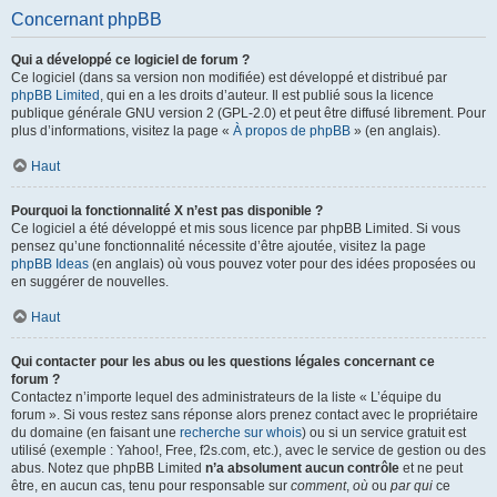
Concernant phpBB
Qui a développé ce logiciel de forum ?
Ce logiciel (dans sa version non modifiée) est développé et distribué par
phpBB Limited
, qui en a les droits d’auteur. Il est publié sous la licence
publique générale GNU version 2 (GPL-2.0) et peut être diffusé librement. Pour
plus d’informations, visitez la page «
À propos de phpBB
» (en anglais).
Haut
Pourquoi la fonctionnalité X n’est pas disponible ?
Ce logiciel a été développé et mis sous licence par phpBB Limited. Si vous
pensez qu’une fonctionnalité nécessite d’être ajoutée, visitez la page
phpBB Ideas
(en anglais) où vous pouvez voter pour des idées proposées ou
en suggérer de nouvelles.
Haut
Qui contacter pour les abus ou les questions légales concernant ce
forum ?
Contactez n’importe lequel des administrateurs de la liste « L’équipe du
forum ». Si vous restez sans réponse alors prenez contact avec le propriétaire
du domaine (en faisant une
recherche sur whois
) ou si un service gratuit est
utilisé (exemple : Yahoo!, Free, f2s.com, etc.), avec le service de gestion ou des
abus. Notez que phpBB Limited
n’a absolument aucun contrôle
et ne peut
être, en aucun cas, tenu pour responsable sur
comment
,
où
ou
par qui
ce