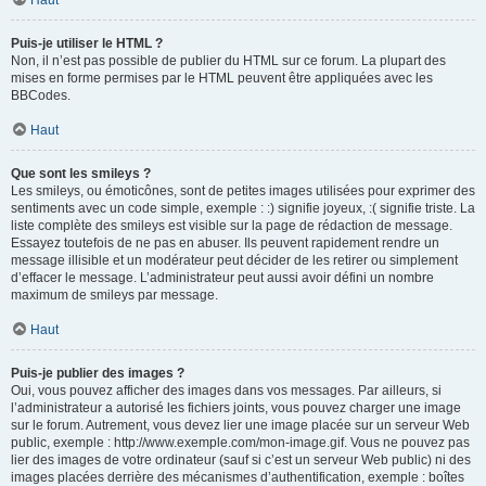
Haut
Puis-je utiliser le HTML ?
Non, il n’est pas possible de publier du HTML sur ce forum. La plupart des
mises en forme permises par le HTML peuvent être appliquées avec les
BBCodes.
Haut
Que sont les smileys ?
Les smileys, ou émoticônes, sont de petites images utilisées pour exprimer des
sentiments avec un code simple, exemple : :) signifie joyeux, :( signifie triste. La
liste complète des smileys est visible sur la page de rédaction de message.
Essayez toutefois de ne pas en abuser. Ils peuvent rapidement rendre un
message illisible et un modérateur peut décider de les retirer ou simplement
d’effacer le message. L’administrateur peut aussi avoir défini un nombre
maximum de smileys par message.
Haut
Puis-je publier des images ?
Oui, vous pouvez afficher des images dans vos messages. Par ailleurs, si
l’administrateur a autorisé les fichiers joints, vous pouvez charger une image
sur le forum. Autrement, vous devez lier une image placée sur un serveur Web
public, exemple : http://www.exemple.com/mon-image.gif. Vous ne pouvez pas
lier des images de votre ordinateur (sauf si c’est un serveur Web public) ni des
images placées derrière des mécanismes d’authentification, exemple : boîtes