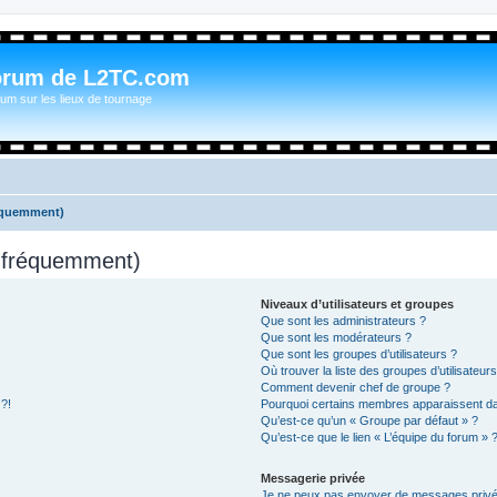
orum de L2TC.com
um sur les lieux de tournage
réquemment)
s fréquemment)
Niveaux d’utilisateurs et groupes
Que sont les administrateurs ?
Que sont les modérateurs ?
Que sont les groupes d’utilisateurs ?
Où trouver la liste des groupes d’utilisateur
Comment devenir chef de groupe ?
 ?!
Pourquoi certains membres apparaissent dan
Qu’est-ce qu’un « Groupe par défaut » ?
Qu’est-ce que le lien « L’équipe du forum » 
Messagerie privée
Je ne peux pas envoyer de messages privé