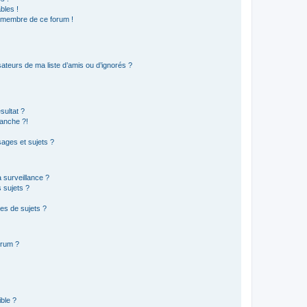
bles !
n membre de ce forum !
ateurs de ma liste d’amis ou d’ignorés ?
sultat ?
anche ?!
ages et sujets ?
a surveillance ?
 sujets ?
es de sujets ?
orum ?
ible ?