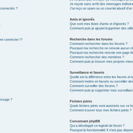
Je reçois sans arrêt des messages indésira
 connectés ?
J’ai reçu un spam ou un courriel abusif d’u
Amis et ignorés
Que sont mes listes d’amis et d’ignorés ?
?
Comment puis-je ajouter/supprimer des utilis
Recherche dans les forums
e connecter !?
Comment rechercher dans les forums ?
Pourquoi ma recherche ne renvoie aucun ré
Pourquoi ma recherche renvoie une page bl
Comment rechercher des membres ?
Comment puis-je trouver mes propres mess
Surveillance et favoris
Quelle est la différence entre les favoris et l
Comment mettre en favoris ou surveiller des
Comment surveiller des forums ?
Comment puis-je supprimer mes surveillanc
message ?
Fichiers joints
Quels fichiers joints sont autorisés sur ce f
Comment trouver tous mes fichiers joints ?
Concernant phpBB
Qui a développé ce logiciel de forum ?
Pourquoi la fonctionnalité X n’est pas dispon