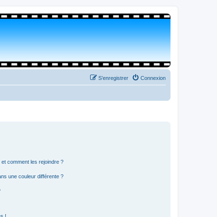
S’enregistrer
Connexion
s et comment les rejoindre ?
s une couleur différente ?
?
s !