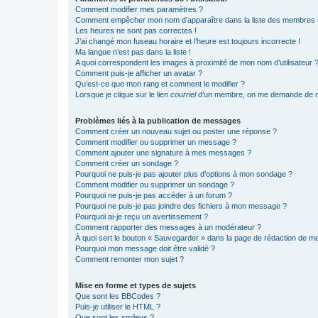
Comment modifier mes paramètres ?
Comment empêcher mon nom d’apparaître dans la liste des membres
Les heures ne sont pas correctes !
J’ai changé mon fuseau horaire et l’heure est toujours incorrecte !
Ma langue n’est pas dans la liste !
A quoi correspondent les images à proximité de mon nom d’utilisateur 
Comment puis-je afficher un avatar ?
Qu’est-ce que mon rang et comment le modifier ?
Lorsque je clique sur le lien
courriel
d’un membre, on me demande de m
Problèmes liés à la publication de messages
Comment créer un nouveau sujet ou poster une réponse ?
Comment modifier ou supprimer un message ?
Comment ajouter une signature à mes messages ?
Comment créer un sondage ?
Pourquoi ne puis-je pas ajouter plus d’options à mon sondage ?
Comment modifier ou supprimer un sondage ?
Pourquoi ne puis-je pas accéder à un forum ?
Pourquoi ne puis-je pas joindre des fichiers à mon message ?
Pourquoi ai-je reçu un avertissement ?
Comment rapporter des messages à un modérateur ?
À quoi sert le bouton « Sauvegarder » dans la page de rédaction de 
Pourquoi mon message doit être validé ?
Comment remonter mon sujet ?
Mise en forme et types de sujets
Que sont les BBCodes ?
Puis-je utiliser le HTML ?
Que sont les smileys ?