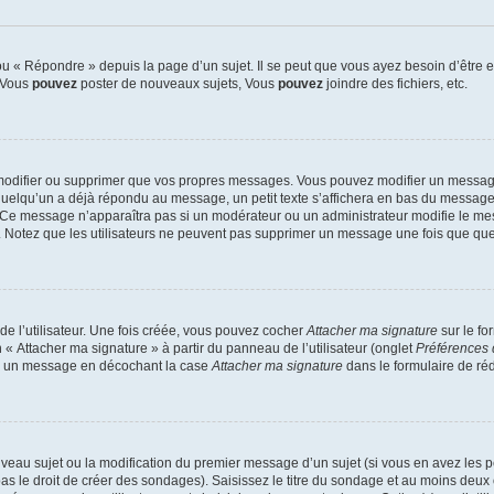
 « Répondre » depuis la page d’un sujet. Il se peut que vous ayez besoin d’être e
: Vous
pouvez
poster de nouveaux sujets, Vous
pouvez
joindre des fichiers, etc.
modifier ou supprimer que vos propres messages. Vous pouvez modifier un message
lqu’un a déjà répondu au message, un petit texte s’affichera en bas du message ind
n. Ce message n’apparaîtra pas si un modérateur ou un administrateur modifie le mes
ive. Notez que les utilisateurs ne peuvent pas supprimer un message une fois que qu
e l’utilisateur. Une fois créée, vous pouvez cocher
Attacher ma signature
sur le fo
 « Attacher ma signature » à partir du panneau de l’utilisateur (onglet
Préférences 
 à un message en décochant la case
Attacher ma signature
dans le formulaire de ré
ouveau sujet ou la modification du premier message d’un sujet (si vous en avez les p
 le droit de créer des sondages). Saisissez le titre du sondage et au moins deux o