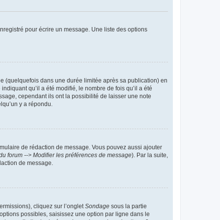
nregistré pour écrire un message. Une liste des options
 (quelquefois dans une durée limitée après sa publication) en
iquant qu’il a été modifié, le nombre de fois qu’il a été
sage, cependant ils ont la possibilité de laisser une note
elqu’un y a répondu.
rmulaire de rédaction de message. Vous pouvez aussi ajouter
du forum --> Modifier les préférences de message
). Par la suite,
daction de message.
ermissions), cliquez sur l’onglet
Sondage
sous la partie
ptions possibles, saisissez une option par ligne dans le