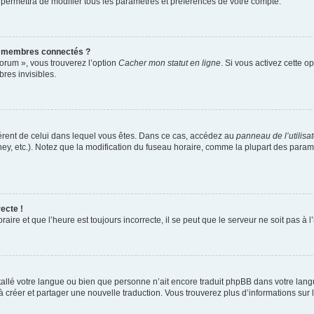
 permettra de modifier tous les paramètres et préférences de votre compte.
s membres connectés ?
forum », vous trouverez l’option
Cacher mon statut en ligne
. Si vous activez cette o
es invisibles.
ifférent de celui dans lequel vous êtes. Dans ce cas, accédez au
panneau de l’utilisa
ney, etc.). Notez que la modification du fuseau horaire, comme la plupart des para
ecte !
aire et que l’heure est toujours incorrecte, il se peut que le serveur ne soit pas à
installé votre langue ou bien que personne n’ait encore traduit phpBB dans votre l
s à créer et partager une nouvelle traduction. Vous trouverez plus d’informations sur l