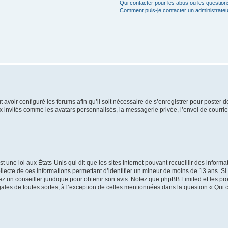
Qui contacter pour les abus ou les questio
Comment puis-je contacter un administrateu
t avoir configuré les forums afin qu’il soit nécessaire de s’enregistrer pour poster
x invités comme les avatars personnalisés, la messagerie privée, l’envoi de courri
t une loi aux États-Unis qui dit que les sites Internet pouvant recueillir des infor
ollecte de ces informations permettant d’identifier un mineur de moins de 13 ans. S
tez un conseiller juridique pour obtenir son avis. Notez que phpBB Limited et les pr
gales de toutes sortes, à l’exception de celles mentionnées dans la question « Qui