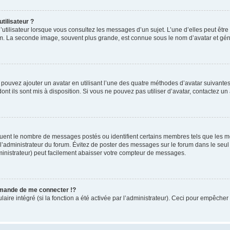
tilisateur ?
utilisateur lorsque vous consultez les messages d’un sujet. L’une d’elles peut êtr
rum. La seconde image, souvent plus grande, est connue sous le nom d’avatar et 
s pouvez ajouter un avatar en utilisant l’une des quatre méthodes d’avatar suivantes 
ont ils sont mis à disposition. Si vous ne pouvez pas utiliser d’avatar, contactez un
iquent le nombre de messages postés ou identifient certains membres tels que les 
ar l’administrateur du forum. Évitez de poster des messages sur le forum dans le seu
ministrateur) peut facilement abaisser votre compteur de messages.
mande de me connecter !?
re intégré (si la fonction a été activée par l’administrateur). Ceci pour empêcher l’u