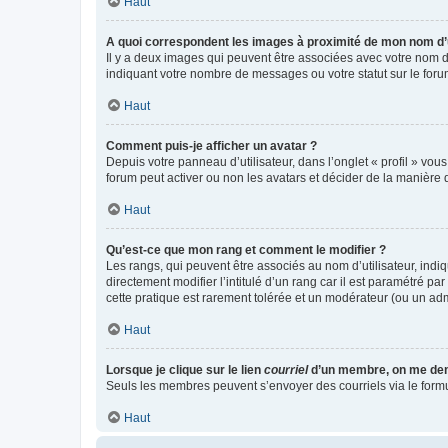
Haut
A quoi correspondent les images à proximité de mon nom d’u
Il y a deux images qui peuvent être associées avec votre nom d’
indiquant votre nombre de messages ou votre statut sur le fo
Haut
Comment puis-je afficher un avatar ?
Depuis votre panneau d’utilisateur, dans l’onglet « profil » vou
forum peut activer ou non les avatars et décider de la manière d
Haut
Qu’est-ce que mon rang et comment le modifier ?
Les rangs, qui peuvent être associés au nom d’utilisateur, ind
directement modifier l’intitulé d’un rang car il est paramétré p
cette pratique est rarement tolérée et un modérateur (ou un ad
Haut
Lorsque je clique sur le lien
courriel
d’un membre, on me de
Seuls les membres peuvent s’envoyer des courriels via le formulai
Haut