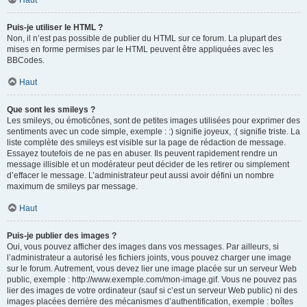
Haut
Puis-je utiliser le HTML ?
Non, il n’est pas possible de publier du HTML sur ce forum. La plupart des
mises en forme permises par le HTML peuvent être appliquées avec les
BBCodes.
Haut
Que sont les smileys ?
Les smileys, ou émoticônes, sont de petites images utilisées pour exprimer des
sentiments avec un code simple, exemple : :) signifie joyeux, :( signifie triste. La
liste complète des smileys est visible sur la page de rédaction de message.
Essayez toutefois de ne pas en abuser. Ils peuvent rapidement rendre un
message illisible et un modérateur peut décider de les retirer ou simplement
d’effacer le message. L’administrateur peut aussi avoir défini un nombre
maximum de smileys par message.
Haut
Puis-je publier des images ?
Oui, vous pouvez afficher des images dans vos messages. Par ailleurs, si
l’administrateur a autorisé les fichiers joints, vous pouvez charger une image
sur le forum. Autrement, vous devez lier une image placée sur un serveur Web
public, exemple : http://www.exemple.com/mon-image.gif. Vous ne pouvez pas
lier des images de votre ordinateur (sauf si c’est un serveur Web public) ni des
images placées derrière des mécanismes d’authentification, exemple : boîtes