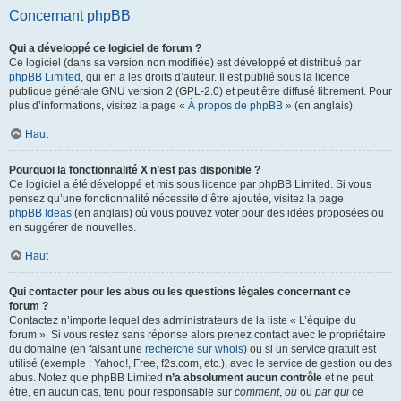
Concernant phpBB
Qui a développé ce logiciel de forum ?
Ce logiciel (dans sa version non modifiée) est développé et distribué par
phpBB Limited
, qui en a les droits d’auteur. Il est publié sous la licence
publique générale GNU version 2 (GPL-2.0) et peut être diffusé librement. Pour
plus d’informations, visitez la page «
À propos de phpBB
» (en anglais).
Haut
Pourquoi la fonctionnalité X n’est pas disponible ?
Ce logiciel a été développé et mis sous licence par phpBB Limited. Si vous
pensez qu’une fonctionnalité nécessite d’être ajoutée, visitez la page
phpBB Ideas
(en anglais) où vous pouvez voter pour des idées proposées ou
en suggérer de nouvelles.
Haut
Qui contacter pour les abus ou les questions légales concernant ce
forum ?
Contactez n’importe lequel des administrateurs de la liste « L’équipe du
forum ». Si vous restez sans réponse alors prenez contact avec le propriétaire
du domaine (en faisant une
recherche sur whois
) ou si un service gratuit est
utilisé (exemple : Yahoo!, Free, f2s.com, etc.), avec le service de gestion ou des
abus. Notez que phpBB Limited
n’a absolument aucun contrôle
et ne peut
être, en aucun cas, tenu pour responsable sur
comment
,
où
ou
par qui
ce