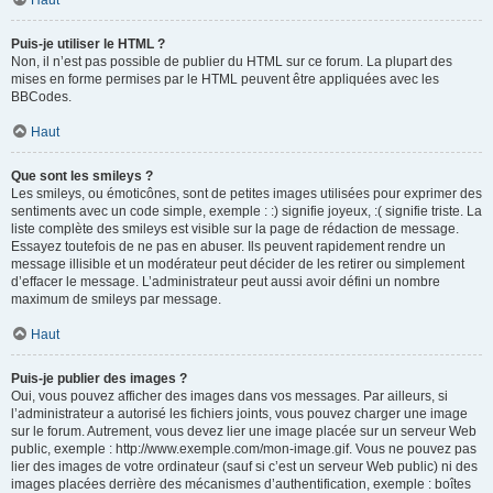
Haut
Puis-je utiliser le HTML ?
Non, il n’est pas possible de publier du HTML sur ce forum. La plupart des
mises en forme permises par le HTML peuvent être appliquées avec les
BBCodes.
Haut
Que sont les smileys ?
Les smileys, ou émoticônes, sont de petites images utilisées pour exprimer des
sentiments avec un code simple, exemple : :) signifie joyeux, :( signifie triste. La
liste complète des smileys est visible sur la page de rédaction de message.
Essayez toutefois de ne pas en abuser. Ils peuvent rapidement rendre un
message illisible et un modérateur peut décider de les retirer ou simplement
d’effacer le message. L’administrateur peut aussi avoir défini un nombre
maximum de smileys par message.
Haut
Puis-je publier des images ?
Oui, vous pouvez afficher des images dans vos messages. Par ailleurs, si
l’administrateur a autorisé les fichiers joints, vous pouvez charger une image
sur le forum. Autrement, vous devez lier une image placée sur un serveur Web
public, exemple : http://www.exemple.com/mon-image.gif. Vous ne pouvez pas
lier des images de votre ordinateur (sauf si c’est un serveur Web public) ni des
images placées derrière des mécanismes d’authentification, exemple : boîtes