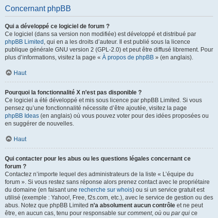
Concernant phpBB
Qui a développé ce logiciel de forum ?
Ce logiciel (dans sa version non modifiée) est développé et distribué par
phpBB Limited
, qui en a les droits d’auteur. Il est publié sous la licence
publique générale GNU version 2 (GPL-2.0) et peut être diffusé librement. Pour
plus d’informations, visitez la page «
À propos de phpBB
» (en anglais).
Haut
Pourquoi la fonctionnalité X n’est pas disponible ?
Ce logiciel a été développé et mis sous licence par phpBB Limited. Si vous
pensez qu’une fonctionnalité nécessite d’être ajoutée, visitez la page
phpBB Ideas
(en anglais) où vous pouvez voter pour des idées proposées ou
en suggérer de nouvelles.
Haut
Qui contacter pour les abus ou les questions légales concernant ce
forum ?
Contactez n’importe lequel des administrateurs de la liste « L’équipe du
forum ». Si vous restez sans réponse alors prenez contact avec le propriétaire
du domaine (en faisant une
recherche sur whois
) ou si un service gratuit est
utilisé (exemple : Yahoo!, Free, f2s.com, etc.), avec le service de gestion ou des
abus. Notez que phpBB Limited
n’a absolument aucun contrôle
et ne peut
être, en aucun cas, tenu pour responsable sur
comment
,
où
ou
par qui
ce