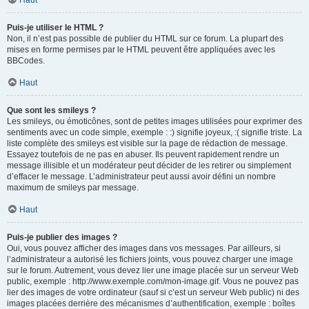
Haut
Puis-je utiliser le HTML ?
Non, il n’est pas possible de publier du HTML sur ce forum. La plupart des
mises en forme permises par le HTML peuvent être appliquées avec les
BBCodes.
Haut
Que sont les smileys ?
Les smileys, ou émoticônes, sont de petites images utilisées pour exprimer des
sentiments avec un code simple, exemple : :) signifie joyeux, :( signifie triste. La
liste complète des smileys est visible sur la page de rédaction de message.
Essayez toutefois de ne pas en abuser. Ils peuvent rapidement rendre un
message illisible et un modérateur peut décider de les retirer ou simplement
d’effacer le message. L’administrateur peut aussi avoir défini un nombre
maximum de smileys par message.
Haut
Puis-je publier des images ?
Oui, vous pouvez afficher des images dans vos messages. Par ailleurs, si
l’administrateur a autorisé les fichiers joints, vous pouvez charger une image
sur le forum. Autrement, vous devez lier une image placée sur un serveur Web
public, exemple : http://www.exemple.com/mon-image.gif. Vous ne pouvez pas
lier des images de votre ordinateur (sauf si c’est un serveur Web public) ni des
images placées derrière des mécanismes d’authentification, exemple : boîtes