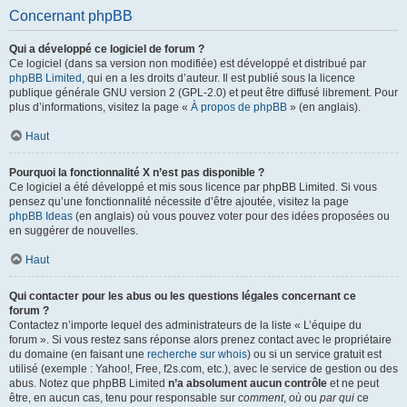
Concernant phpBB
Qui a développé ce logiciel de forum ?
Ce logiciel (dans sa version non modifiée) est développé et distribué par
phpBB Limited
, qui en a les droits d’auteur. Il est publié sous la licence
publique générale GNU version 2 (GPL-2.0) et peut être diffusé librement. Pour
plus d’informations, visitez la page «
À propos de phpBB
» (en anglais).
Haut
Pourquoi la fonctionnalité X n’est pas disponible ?
Ce logiciel a été développé et mis sous licence par phpBB Limited. Si vous
pensez qu’une fonctionnalité nécessite d’être ajoutée, visitez la page
phpBB Ideas
(en anglais) où vous pouvez voter pour des idées proposées ou
en suggérer de nouvelles.
Haut
Qui contacter pour les abus ou les questions légales concernant ce
forum ?
Contactez n’importe lequel des administrateurs de la liste « L’équipe du
forum ». Si vous restez sans réponse alors prenez contact avec le propriétaire
du domaine (en faisant une
recherche sur whois
) ou si un service gratuit est
utilisé (exemple : Yahoo!, Free, f2s.com, etc.), avec le service de gestion ou des
abus. Notez que phpBB Limited
n’a absolument aucun contrôle
et ne peut
être, en aucun cas, tenu pour responsable sur
comment
,
où
ou
par qui
ce