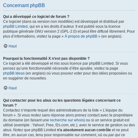
Concernant phpBB
Qui a développé ce logiciel de forum ?
Ce logiciel (dans sa version non modifiée) est développé et distribué par
phpBB Limited
, qui en a les droits d’auteur. Il est publié sous la licence
publique générale GNU version 2 (GPL-2.0) et peut être diffusé librement. Pour
plus d’informations, visitez la page «
À propos de phpBB
» (en anglais).
Haut
Pourquoi la fonctionnalité X n’est pas disponible ?
Ce logiciel a été développé et mis sous licence par phpBB Limited. Si vous
pensez qu’une fonctionnalité nécessite d’être ajoutée, visitez la page
phpBB Ideas
(en anglais) où vous pouvez voter pour des idées proposées ou
en suggérer de nouvelles.
Haut
Qui contacter pour les abus ou les questions légales concernant ce
forum ?
Contactez n’importe lequel des administrateurs de la liste « L’équipe du
forum ». Si vous restez sans réponse alors prenez contact avec le propriétaire
du domaine (en faisant une
recherche sur whois
) ou si un service gratuit est
utilisé (exemple : Yahoo!, Free, f2s.com, etc.), avec le service de gestion ou des
abus. Notez que phpBB Limited
n’a absolument aucun contrôle
et ne peut
être, en aucun cas, tenu pour responsable sur
comment
,
où
ou
par qui
ce