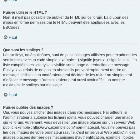
Haut
Puis-je utiliser le HTML ?
Non, il n’est pas possible de publier du HTML sur ce forum. La plupart des
mises en forme permises par le HTML peuvent être appliquées avec les
BBCodes.
Haut
Que sont les smileys ?
Les smileys, ou émoticônes, sont de petites images utilisées pour exprimer des
sentiments avec un code simple, exemple : :) signifie joyeux, :( signifie triste. La
liste complète des smileys est visible sur la page de rédaction de message.
Essayez toutefois de ne pas en abuser. Ils peuvent rapidement rendre un
message illisible et un modérateur peut décider de les retirer ou simplement
d’effacer le message. L’administrateur peut aussi avoir défini un nombre
maximum de smileys par message.
Haut
Puis-je publier des images ?
Oui, vous pouvez afficher des images dans vos messages. Par ailleurs, si
l’administrateur a autorisé les fichiers joints, vous pouvez charger une image
sur le forum. Autrement, vous devez lier une image placée sur un serveur Web
public, exemple : http://www.exemple.com/mon-image.gif. Vous ne pouvez pas
lier des images de votre ordinateur (sauf si c’est un serveur Web public) ni des
images placées derrière des mécanismes d’authentification, exemple : boîtes