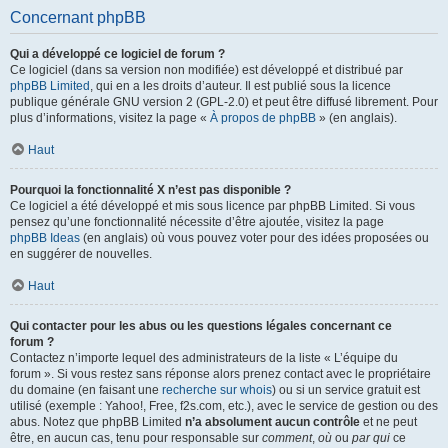
Concernant phpBB
Qui a développé ce logiciel de forum ?
Ce logiciel (dans sa version non modifiée) est développé et distribué par
phpBB Limited
, qui en a les droits d’auteur. Il est publié sous la licence
publique générale GNU version 2 (GPL-2.0) et peut être diffusé librement. Pour
plus d’informations, visitez la page «
À propos de phpBB
» (en anglais).
Haut
Pourquoi la fonctionnalité X n’est pas disponible ?
Ce logiciel a été développé et mis sous licence par phpBB Limited. Si vous
pensez qu’une fonctionnalité nécessite d’être ajoutée, visitez la page
phpBB Ideas
(en anglais) où vous pouvez voter pour des idées proposées ou
en suggérer de nouvelles.
Haut
Qui contacter pour les abus ou les questions légales concernant ce
forum ?
Contactez n’importe lequel des administrateurs de la liste « L’équipe du
forum ». Si vous restez sans réponse alors prenez contact avec le propriétaire
du domaine (en faisant une
recherche sur whois
) ou si un service gratuit est
utilisé (exemple : Yahoo!, Free, f2s.com, etc.), avec le service de gestion ou des
abus. Notez que phpBB Limited
n’a absolument aucun contrôle
et ne peut
être, en aucun cas, tenu pour responsable sur
comment
,
où
ou
par qui
ce