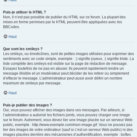
Haut
Puis-je utiliser le HTML ?
Non, il n’est pas possible de publier du HTML sur ce forum. La plupart des
mises en forme permises par le HTML peuvent être appliquées avec les
BBCodes.
Haut
Que sont les smileys ?
Les smileys, ou émoticônes, sont de petites images utilisées pour exprimer des
sentiments avec un code simple, exemple : :) signifie joyeux, :( signifie triste. La
liste complète des smileys est visible sur la page de rédaction de message.
Essayez toutefois de ne pas en abuser. Ils peuvent rapidement rendre un
message illisible et un modérateur peut décider de les retirer ou simplement
d’effacer le message. L’administrateur peut aussi avoir défini un nombre
maximum de smileys par message.
Haut
Puis-je publier des images ?
Oui, vous pouvez afficher des images dans vos messages. Par ailleurs, si
l’administrateur a autorisé les fichiers joints, vous pouvez charger une image
sur le forum. Autrement, vous devez lier une image placée sur un serveur Web
public, exemple : http://www.exemple.com/mon-image.gif. Vous ne pouvez pas
lier des images de votre ordinateur (sauf si c’est un serveur Web public) ni des
images placées derrière des mécanismes d’authentification, exemple : boîtes