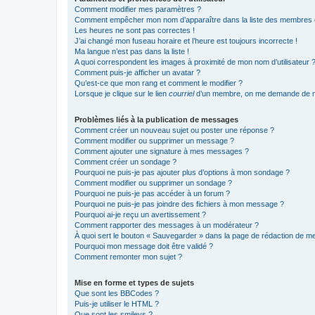
Comment modifier mes paramètres ?
Comment empêcher mon nom d’apparaître dans la liste des membres
Les heures ne sont pas correctes !
J’ai changé mon fuseau horaire et l’heure est toujours incorrecte !
Ma langue n’est pas dans la liste !
A quoi correspondent les images à proximité de mon nom d’utilisateur 
Comment puis-je afficher un avatar ?
Qu’est-ce que mon rang et comment le modifier ?
Lorsque je clique sur le lien
courriel
d’un membre, on me demande de m
Problèmes liés à la publication de messages
Comment créer un nouveau sujet ou poster une réponse ?
Comment modifier ou supprimer un message ?
Comment ajouter une signature à mes messages ?
Comment créer un sondage ?
Pourquoi ne puis-je pas ajouter plus d’options à mon sondage ?
Comment modifier ou supprimer un sondage ?
Pourquoi ne puis-je pas accéder à un forum ?
Pourquoi ne puis-je pas joindre des fichiers à mon message ?
Pourquoi ai-je reçu un avertissement ?
Comment rapporter des messages à un modérateur ?
À quoi sert le bouton « Sauvegarder » dans la page de rédaction de 
Pourquoi mon message doit être validé ?
Comment remonter mon sujet ?
Mise en forme et types de sujets
Que sont les BBCodes ?
Puis-je utiliser le HTML ?
Que sont les smileys ?