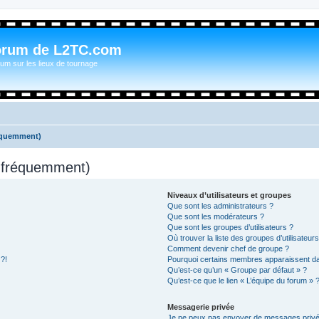
orum de L2TC.com
um sur les lieux de tournage
réquemment)
s fréquemment)
Niveaux d’utilisateurs et groupes
Que sont les administrateurs ?
Que sont les modérateurs ?
Que sont les groupes d’utilisateurs ?
Où trouver la liste des groupes d’utilisateur
Comment devenir chef de groupe ?
 ?!
Pourquoi certains membres apparaissent dan
Qu’est-ce qu’un « Groupe par défaut » ?
Qu’est-ce que le lien « L’équipe du forum » 
Messagerie privée
Je ne peux pas envoyer de messages privé