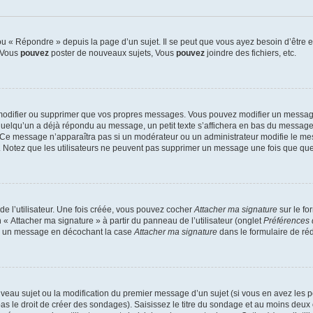
 « Répondre » depuis la page d’un sujet. Il se peut que vous ayez besoin d’être e
: Vous
pouvez
poster de nouveaux sujets, Vous
pouvez
joindre des fichiers, etc.
modifier ou supprimer que vos propres messages. Vous pouvez modifier un message
lqu’un a déjà répondu au message, un petit texte s’affichera en bas du message ind
n. Ce message n’apparaîtra pas si un modérateur ou un administrateur modifie le mes
ive. Notez que les utilisateurs ne peuvent pas supprimer un message une fois que qu
e l’utilisateur. Une fois créée, vous pouvez cocher
Attacher ma signature
sur le fo
 « Attacher ma signature » à partir du panneau de l’utilisateur (onglet
Préférences 
 à un message en décochant la case
Attacher ma signature
dans le formulaire de ré
ouveau sujet ou la modification du premier message d’un sujet (si vous en avez les p
 le droit de créer des sondages). Saisissez le titre du sondage et au moins deux o