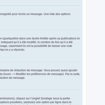
nregistré pour écrire un message. Une liste des options
 (quelquefois dans une durée limitée après sa publication) en
iquant qu’il a été modifié, le nombre de fois qu’il a été
sage, cependant ils ont la possibilité de laisser une note
elqu’un y a répondu.
rmulaire de rédaction de message. Vous pouvez aussi ajouter
du forum --> Modifier les préférences de message
). Par la suite,
daction de message.
ermissions), cliquez sur l’onglet
Sondage
sous la partie
ptions possibles, saisissez une option par ligne dans le