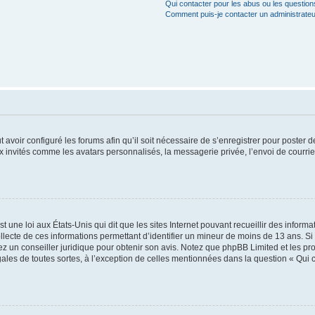
Qui contacter pour les abus ou les questio
Comment puis-je contacter un administrateu
t avoir configuré les forums afin qu’il soit nécessaire de s’enregistrer pour poster
x invités comme les avatars personnalisés, la messagerie privée, l’envoi de courri
t une loi aux États-Unis qui dit que les sites Internet pouvant recueillir des infor
ollecte de ces informations permettant d’identifier un mineur de moins de 13 ans. S
tez un conseiller juridique pour obtenir son avis. Notez que phpBB Limited et les pr
gales de toutes sortes, à l’exception de celles mentionnées dans la question « Qui