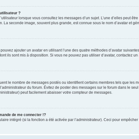
tilisateur ?
utilisateur lorsque vous consultez les messages d’un sujet. L’une d’elles peut êtr
rum. La seconde image, souvent plus grande, est connue sous le nom d’avatar et 
s pouvez ajouter un avatar en utilisant l’une des quatre méthodes d’avatar suivantes 
ont ils sont mis à disposition. Si vous ne pouvez pas utiliser d’avatar, contactez un
iquent le nombre de messages postés ou identifient certains membres tels que les 
ar l’administrateur du forum. Évitez de poster des messages sur le forum dans le seu
ministrateur) peut facilement abaisser votre compteur de messages.
mande de me connecter !?
re intégré (si la fonction a été activée par l’administrateur). Ceci pour empêcher l’u