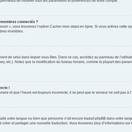
 permettra de modifier tous les paramètres et préférences de votre compte.
s membres connectés ?
forum », vous trouverez l’option
Cacher mon statut en ligne
. Si vous activez cette o
es invisibles.
ifférent de celui dans lequel vous êtes. Dans ce cas, accédez au
panneau de l’utilisa
ney, etc.). Notez que la modification du fuseau horaire, comme la plupart des para
ecte !
aire et que l’heure est toujours incorrecte, il se peut que le serveur ne soit pas à
installé votre langue ou bien que personne n’ait encore traduit phpBB dans votre l
s à créer et partager une nouvelle traduction. Vous trouverez plus d’informations sur l