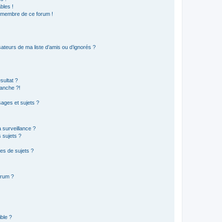
bles !
n membre de ce forum !
ateurs de ma liste d’amis ou d’ignorés ?
sultat ?
anche ?!
ages et sujets ?
a surveillance ?
 sujets ?
es de sujets ?
orum ?
ible ?