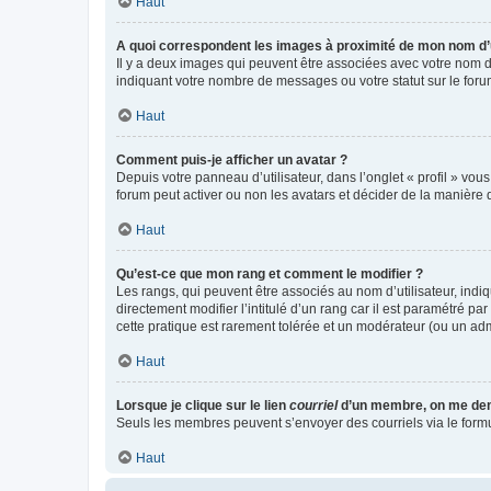
Haut
A quoi correspondent les images à proximité de mon nom d’u
Il y a deux images qui peuvent être associées avec votre nom d’
indiquant votre nombre de messages ou votre statut sur le fo
Haut
Comment puis-je afficher un avatar ?
Depuis votre panneau d’utilisateur, dans l’onglet « profil » vou
forum peut activer ou non les avatars et décider de la manière d
Haut
Qu’est-ce que mon rang et comment le modifier ?
Les rangs, qui peuvent être associés au nom d’utilisateur, ind
directement modifier l’intitulé d’un rang car il est paramétré p
cette pratique est rarement tolérée et un modérateur (ou un ad
Haut
Lorsque je clique sur le lien
courriel
d’un membre, on me de
Seuls les membres peuvent s’envoyer des courriels via le formulai
Haut