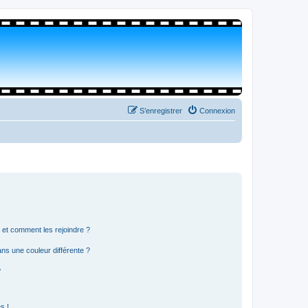
S’enregistrer
Connexion
s et comment les rejoindre ?
s une couleur différente ?
?
s !