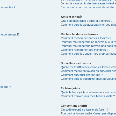
Je reçois sans arrêt des messages indésira
 connectés ?
J’ai reçu un spam ou un courriel abusif d’u
Amis et ignorés
Que sont mes listes d’amis et d’ignorés ?
?
Comment puis-je ajouter/supprimer des utilis
Recherche dans les forums
e connecter !?
Comment rechercher dans les forums ?
Pourquoi ma recherche ne renvoie aucun ré
Pourquoi ma recherche renvoie une page bl
Comment rechercher des membres ?
Comment puis-je trouver mes propres mess
Surveillance et favoris
Quelle est la différence entre les favoris et l
Comment mettre en favoris ou surveiller des
Comment surveiller des forums ?
Comment puis-je supprimer mes surveillanc
message ?
Fichiers joints
Quels fichiers joints sont autorisés sur ce f
Comment trouver tous mes fichiers joints ?
Concernant phpBB
Qui a développé ce logiciel de forum ?
Pourquoi la fonctionnalité X n’est pas dispon